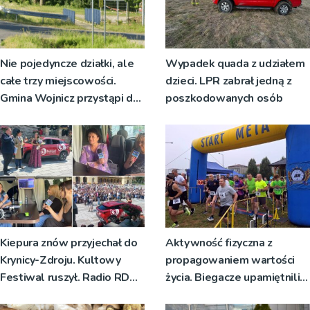
Nie pojedyncze działki, ale
Wypadek quada z udziałem
całe trzy miejscowości.
dzieci. LPR zabrał jedną z
Gmina Wojnicz przystąpi do
poszkodowanych osób
zmian w dokumentach
planistycznych
Kiepura znów przyjechał do
Aktywność fizyczna z
Krynicy-Zdroju. Kultowy
propagowaniem wartości
Festiwal ruszył. Radio RDN
życia. Biegacze upamiętnili
nadawało program na żywo
św. Maksymiliana Kolbego