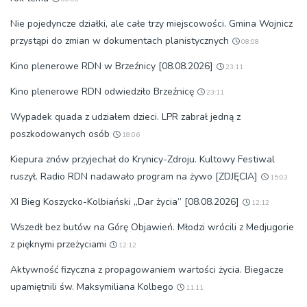
Nie pojedyncze działki, ale całe trzy miejscowości. Gmina Wojnicz
przystąpi do zmian w dokumentach planistycznych
08:08
Kino plenerowe RDN w Brzeźnicy [08.08.2026]
23:11
Kino plenerowe RDN odwiedziło Brzeźnicę
23:11
Wypadek quada z udziałem dzieci. LPR zabrał jedną z
poszkodowanych osób
18:06
Kiepura znów przyjechał do Krynicy-Zdroju. Kultowy Festiwal
ruszył. Radio RDN nadawało program na żywo [ZDJĘCIA]
15:03
XI Bieg Koszycko-Kolbiański „Dar życia” [08.08.2026]
12:12
Wszedł bez butów na Górę Objawień. Młodzi wrócili z Medjugorie
z pięknymi przeżyciami
12:12
Aktywność fizyczna z propagowaniem wartości życia. Biegacze
upamiętnili św. Maksymiliana Kolbego
11:11