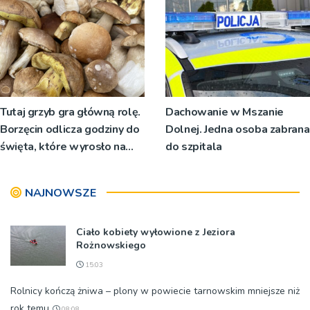
[ZDJĘCIA]
Tutaj grzyb gra główną rolę.
Dachowanie w Mszanie
Borzęcin odlicza godziny do
Dolnej. Jedna osoba zabrana
święta, które wyrosło na
do szpitala
tradycji pokoleń
NAJNOWSZE
Ciało kobiety wyłowione z Jeziora
Rożnowskiego
15:03
Rolnicy kończą żniwa – plony w powiecie tarnowskim mniejsze niż
rok temu
08:08