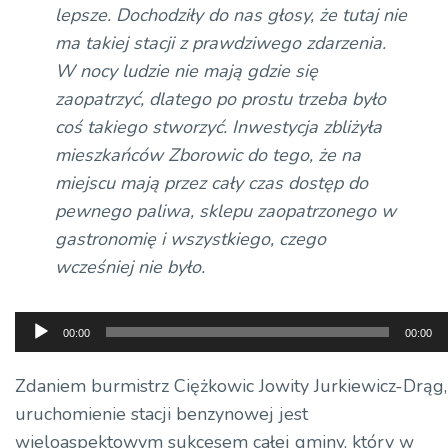
lepsze. Dochodziły do nas głosy, że tutaj nie
ma takiej stacji z prawdziwego zdarzenia.
W nocy ludzie nie mają gdzie się
zaopatrzyć, dlatego po prostu trzeba było
coś takiego stworzyć. Inwestycja zbliżyła
mieszkańców Zborowic do tego, że na
miejscu mają przez cały czas dostęp do
pewnego paliwa, sklepu zaopatrzonego w
gastronomię i wszystkiego, czego
wcześniej nie było.
Odtwarzacz
00:00
00:00
plików
dźwiękowych
Zdaniem burmistrz Ciężkowic Jowity Jurkiewicz-Drąg,
uruchomienie stacji benzynowej jest
wieloaspektowym sukcesem całej gminy, który w