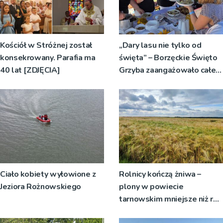
Kościół w Stróżnej został
„Dary lasu nie tylko od
konsekrowany. Parafia ma
święta” – Borzęckie Święto
40 lat [ZDJĘCIA]
Grzyba zaangażowało całe
sołectwa
Ciało kobiety wyłowione z
Rolnicy kończą żniwa –
Jeziora Rożnowskiego
plony w powiecie
tarnowskim mniejsze niż rok
temu