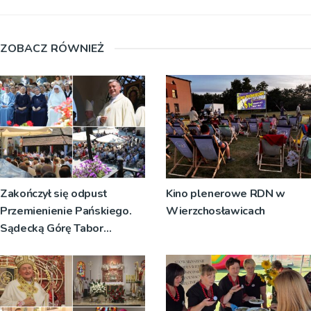
ZOBACZ RÓWNIEŻ
Zakończył się odpust
Kino plenerowe RDN w
Przemienienie Pańskiego.
Wierzchosławicach
Sądecką Górę Tabor
odwiedziły tłumy
pielgrzymów