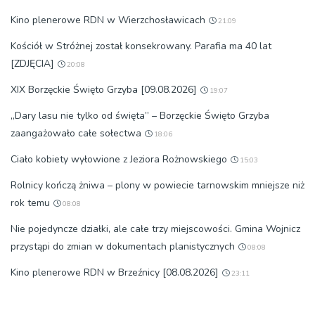
Kino plenerowe RDN w Wierzchosławicach
21:09
Kościół w Stróżnej został konsekrowany. Parafia ma 40 lat
[ZDJĘCIA]
20:08
XIX Borzęckie Święto Grzyba [09.08.2026]
19:07
„Dary lasu nie tylko od święta” – Borzęckie Święto Grzyba
zaangażowało całe sołectwa
18:06
Ciało kobiety wyłowione z Jeziora Rożnowskiego
15:03
Rolnicy kończą żniwa – plony w powiecie tarnowskim mniejsze niż
rok temu
08:08
Nie pojedyncze działki, ale całe trzy miejscowości. Gmina Wojnicz
przystąpi do zmian w dokumentach planistycznych
08:08
Kino plenerowe RDN w Brzeźnicy [08.08.2026]
23:11