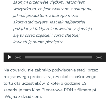
żadnym przemyśle ciężkim, natomiast
wszystko to, co jest związane z usługami,
jakimś produktem, z którego może
skorzystać turysta, jest jak najbardziej
pożądany i faktycznie inwestorzy zjawiają
się tu coraz częściej i coraz
chętniej
inwestują swoje pieniądze.
Odtwarzacz
00:00
00:00
plików
dźwiękowych
Na otwarciu nie zabrakło poświęcenia stacji przez
miejscowego proboszcza, czy okolicznościowego
tortu dla uczestników. Z kolei o godzinie 19
zaparkuje tam Kino Plenerowe RDN z filmem pt.
'Wojna z dziadkiem’.