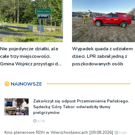
Nie pojedyncze działki, ale
Wypadek quada z udziałem
całe trzy miejscowości.
dzieci. LPR zabrał jedną z
Gmina Wojnicz przystąpi do
poszkodowanych osób
zmian w dokumentach
planistycznych
NAJNOWSZE
Zakończył się odpust Przemienienie Pańskiego.
Sądecką Górę Tabor odwiedziły tłumy
pielgrzymów
22:10
Kino plenerowe RDN w Wierzchosławicach [09.08.2026]
21:09