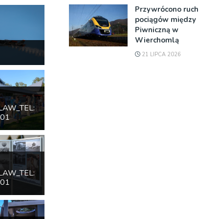
Przywrócono ruch
pociągów między
Piwniczną w
Wierchomlą
21 LIPCA 2026
LAW_TEL:
601
LAW_TEL:
601