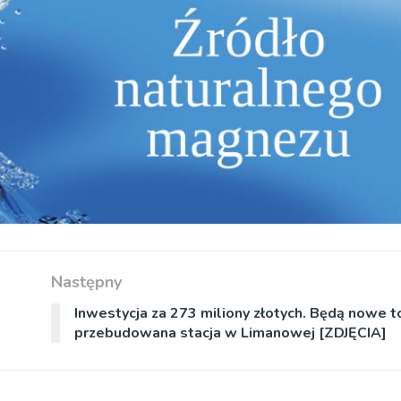
Następny
Inwestycja za 273 miliony złotych. Będą nowe to
przebudowana stacja w Limanowej [ZDJĘCIA]