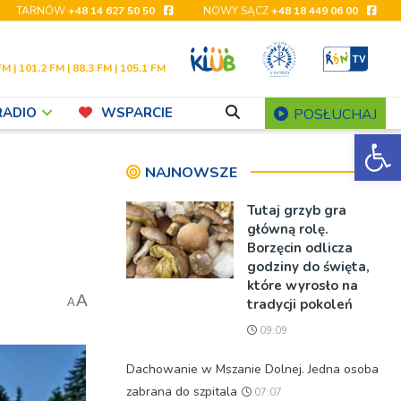
TARNÓW
+48 14 627 50 50
NOWY SĄCZ
+48 18 449 06 00
FM | 101,2 FM | 88,3 FM | 105,1 FM
RADIO
WSPARCIE
POSŁUCHAJ
Ot
NAJNOWSZE
Tutaj grzyb gra
główną rolę.
Borzęcin odlicza
godziny do święta,
które wyrosło na
A
tradycji pokoleń
A
09:09
Dachowanie w Mszanie Dolnej. Jedna osoba
zabrana do szpitala
07:07