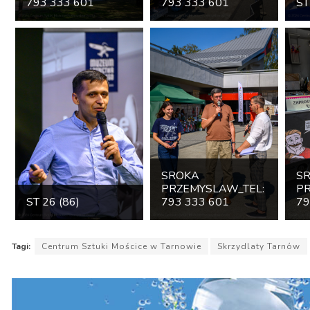
793 333 601
793 333 601
ST
SROKA
S
PRZEMYSLAW_TEL:
PR
ST 26 (86)
793 333 601
79
Tagi:
Centrum Sztuki Mościce w Tarnowie
Skrzydlaty Tarnów