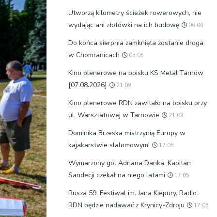
Utworzą kilometry ścieżek rowerowych, nie
wydając ani złotówki na ich budowę
06:06
Do końca sierpnia zamknięta zostanie droga
w Chomranicach
05:05
Kino plenerowe na boisku KS Metal Tarnów
[07.08.2026]
21:09
Kino plenerowe RDN zawitało na boisku przy
ul. Warsztatowej w Tarnowie
21:09
Dominika Brzeska mistrzynią Europy w
kajakarstwie slalomowym!
17:05
Wymarzony gol Adriana Danka. Kapitan
Sandecji czekał na niego latami
17:05
Rusza 59. Festiwal im. Jana Kiepury. Radio
RDN będzie nadawać z Krynicy-Zdroju
17:05