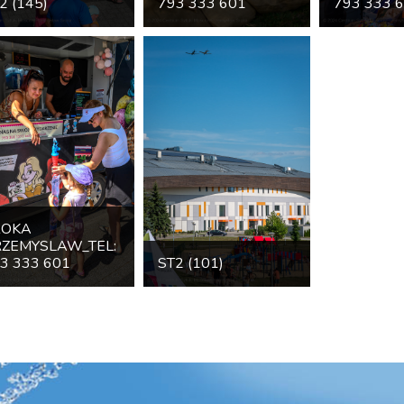
2 (145)
793 333 601
793 333 
ROKA
ZEMYSLAW_TEL:
3 333 601
ST2 (101)