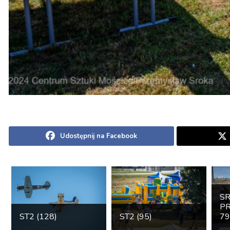
Udostępnij na Facebook
S
PR
ST2 (128)
ST2 (95)
79