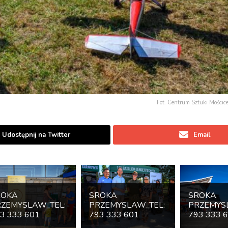
Fot. Centrum Sztuki Mościc
Udostępnij na Twitter
Email
ROKA
SROKA
SROKA
ZEMYSLAW_TEL:
PRZEMYSLAW_TEL:
PRZEMYS
3 333 601
793 333 601
793 333 