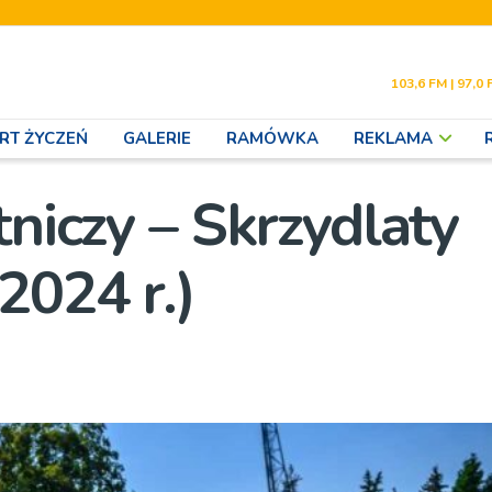
103,6 FM | 97,0 
RT ŻYCZEŃ
GALERIE
RAMÓWKA
REKLAMA
tniczy – Skrzydlaty
2024 r.)