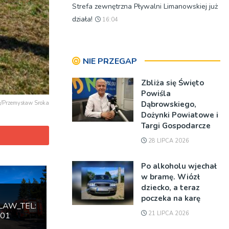
Strefa zewnętrzna Pływalni Limanowskiej już
działa!
16:04
NIE PRZEGAP
Zbliża się Święto
Powiśla
Dąbrowskiego,
e/Przemysław Sroka
Dożynki Powiatowe i
Targi Gospodarcze
28 LIPCA 2026
Po alkoholu wjechał
w bramę. Wiózł
dziecko, a teraz
poczeka na karę
LAW_TEL:
21 LIPCA 2026
601