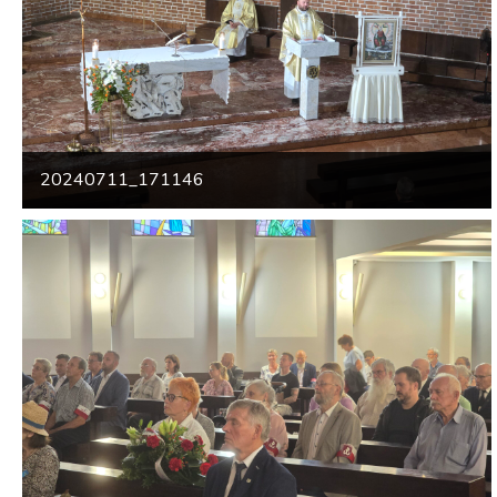
20240711_171146