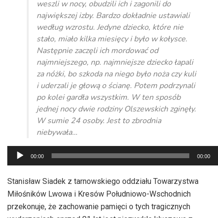
weszli w nocy, obudzili ich i zagonili do
największej izby. Bardzo dokładnie ustawiali
według wzrostu. Jedyne dziecko, które nie
stało, miało kilka miesięcy i było w kołysce.
Następnie zaczęli ich mordować od
najmniejszego, np. najmniejsze dziecko łapali
za nóżki, bo szkoda na niego było noża czy kuli
i uderzali je głową o ścianę. Potem podrzynali
po kolei gardła wszystkim. W ten sposób
jednej nocy dwie rodziny Olszewskich zginęły.
W sumie 24 osoby. Jest to zbrodnia
niebywała…
Odtwarzacz
00:00
00:00
plików
dźwiękowych
Stanisław Siadek z tarnowskiego oddziału Towarzystwa
Miłośników Lwowa i Kresów Południowo-Wschodnich
przekonuje, że zachowanie pamięci o tych tragicznych