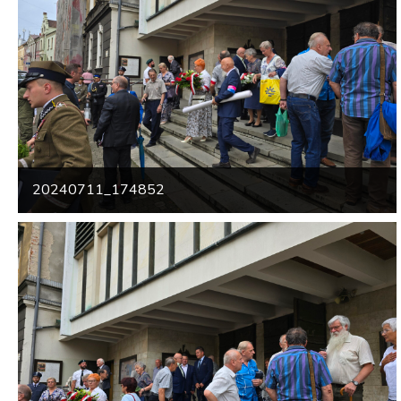
20240711_174852