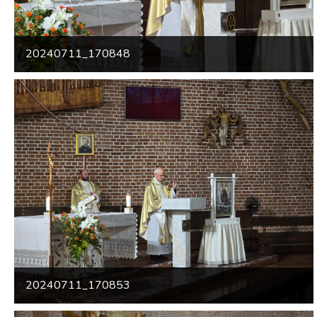
20240711_170848
20240711_170853