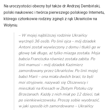
dźwiękowych
Na uroczystości obecny był także dr Andrzej Dembiński,
polski naukowiec i twórca pierwszego polskiego Internetu,
którego członkowie rodziny zginęli z rąk Ukraińców na
Wołyniu.
– W mojej najbliższej rodzinie Ukraińcy
wyrżnęli 36 osób. Po linii ojca – mój dziadek
Antoni został wywleczony z domu i tłukli go w
głowę tak długo, aż tylko miazga została. Moja
babcia Franciszka również została zabita. Po
linii mamusi – mój dziadek Kazimierz
zamordowany przez Ukraińców. Po linii mojej
babci Marii – ona miała dwóch braci, to byli
moi stryjowie, nazywali się Olszewscy i
mieszkali na Kresach w Złotym Potoku czy
Brzeżanach. Każdy z nich miał po 12 dzieci, tak
po sienkiewiczowsku. Proszę sobie wyobrazić,
w jaki sposób ich zamordowano – Ukraińcy