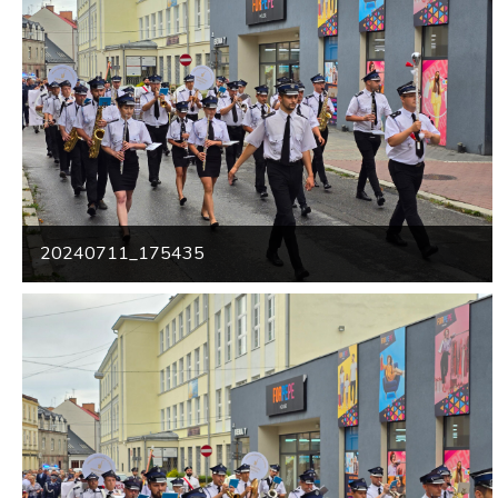
20240711_175435