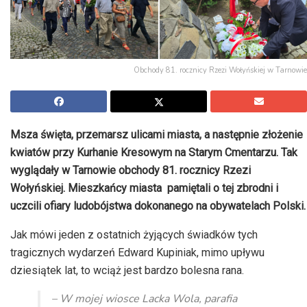
Obchody 81. rocznicy Rzezi Wołyńskiej w Tarnowie
Msza święta, przemarsz ulicami miasta, a następnie złożenie
kwiatów przy Kurhanie Kresowym na Starym Cmentarzu. Tak
wyglądały w Tarnowie obchody 81. rocznicy Rzezi
Wołyńskiej. Mieszkańcy miasta pamiętali o tej zbrodni i
uczcili ofiary ludobójstwa dokonanego na obywatelach Polski.
Jak mówi jeden z ostatnich żyjących świadków tych
tragicznych wydarzeń Edward Kupiniak, mimo upływu
dziesiątek lat, to wciąż jest bardzo bolesna rana.
– W mojej wiosce Lacka Wola, parafia