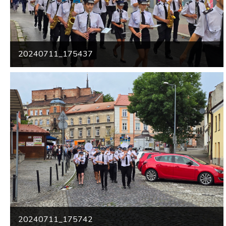
20240711_175437
20240711_175742