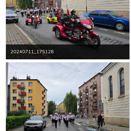
20240711_175128