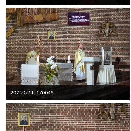
20240711_170049