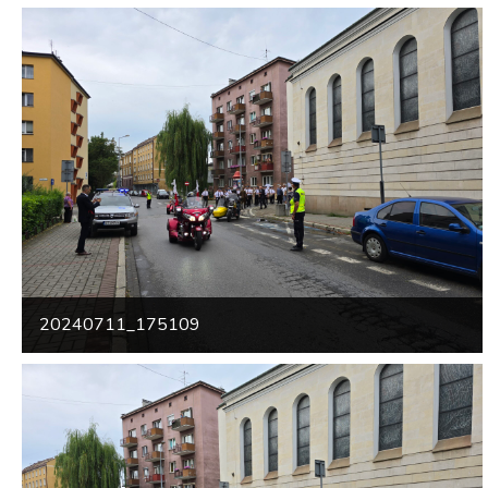
20240711_175109