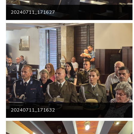
20240711_171627
20240711_171632