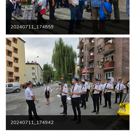
20240711_174859
20240711_174942