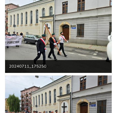
20240711_175250