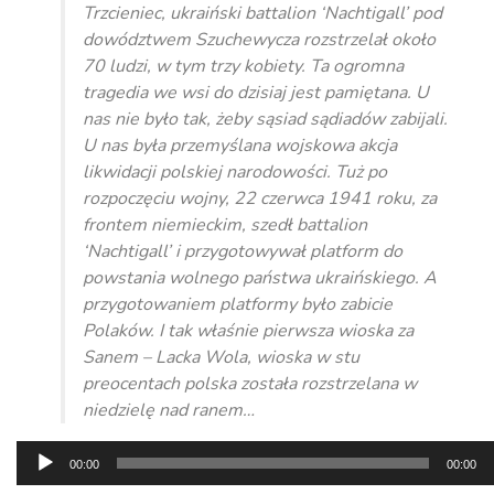
Trzcieniec, ukraiński battalion ‘Nachtigall’ pod
dowództwem Szuchewycza rozstrzelał około
70 ludzi, w tym trzy kobiety. Ta ogromna
tragedia we wsi do dzisiaj jest pamiętana. U
nas nie było tak, żeby sąsiad sądiadów zabijali.
U nas była przemyślana wojskowa akcja
likwidacji polskiej narodowości. Tuż po
rozpoczęciu wojny, 22 czerwca 1941 roku, za
frontem niemieckim, szedł battalion
‘Nachtigall’ i przygotowywał platform do
powstania wolnego państwa ukraińskiego. A
przygotowaniem platformy było zabicie
Polaków. I tak właśnie pierwsza wioska za
Sanem – Lacka Wola, wioska w stu
preocentach polska została rozstrzelana w
niedzielę nad ranem…
Odtwarzacz
00:00
00:00
plików