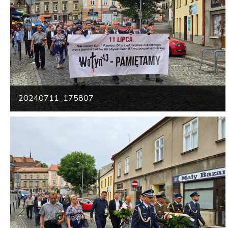
20240711_175807