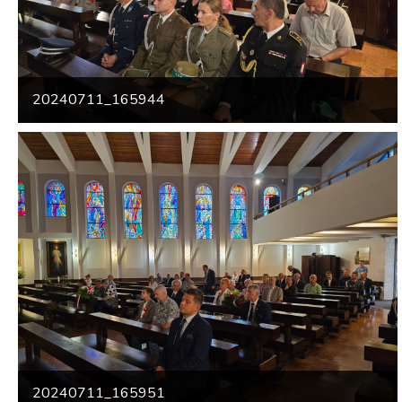
20240711_165944
20240711_165951