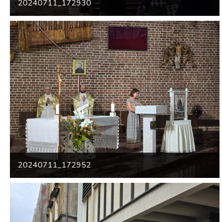
20240711_172930
20240711_172952