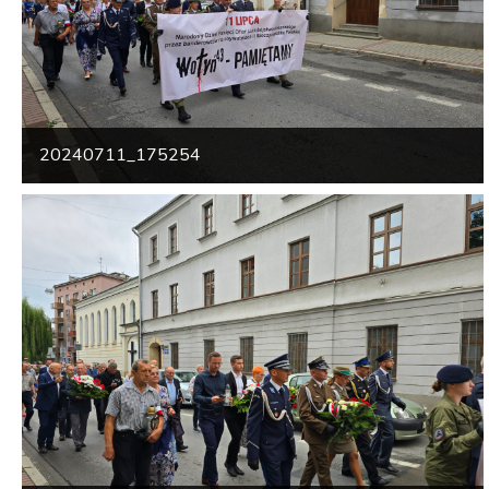
20240711_175254