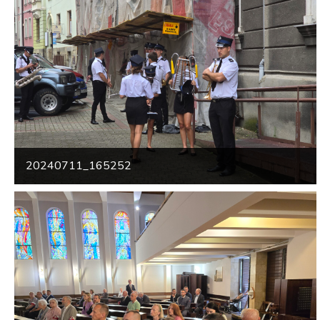
20240711_165252