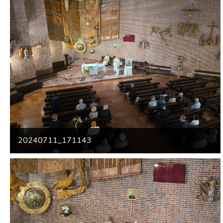
20240711_171143