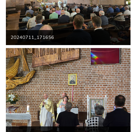
20240711_171656