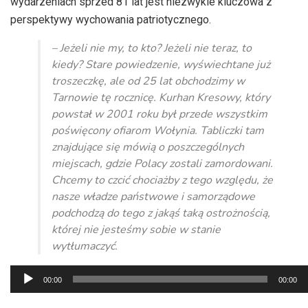
wydarzeniach sprzed 81 lat jest niezwykle kluczowa z
perspektywy wychowania patriotycznego.
– Jeżeli nie my, to kto? Jeżeli nie teraz, to
kiedy? Stare powiedzenie, wyświechtane już
troszeczkę, ale od 25 lat obchodzimy w
Tarnowie tę rocznicę. Kurhan Kresowy, który
powstał w 2001 roku był przede wszystkim
poświęcony ofiarom Wołynia. Tabliczki tam
znajdujące się mówią o poszczególnych
miejscach, gdzie Polacy zostali zamordowani.
Chcemy to czcić chociażby z tego względu, że
nasze władze państwowe i samorządowe
podchodzą do tego z jakąś taką ostrożnością,
której nie jesteśmy sobie w stanie
wytłumaczyć.
Odtwarzacz
00:00
00:00
plików