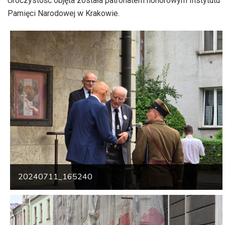
Uroczystość objęta została patronatem honorowym Instytutu
Pamięci Narodowej w Krakowie.
20240711_165240