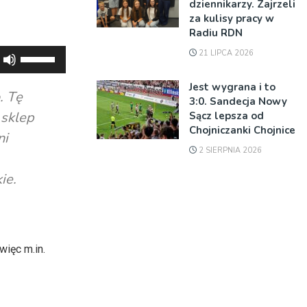
dziennikarzy. Zajrzeli
za kulisy pracy w
Radiu RDN
21 LIPCA 2026
Używaj
strzałek
Jest wygrana i to
do
. Tę
3:0. Sandecja Nowy
góry
 sklep
Sącz lepsza od
oraz
Chojniczanki Chojnice
ni
do
2 SIERPNIA 2026
dołu
ie.
aby
zwiększyć
lub
zmniejszyć
ięc m.in.
głośność.