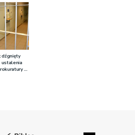
 dźgnięty
 ustalenia
rokuratury w