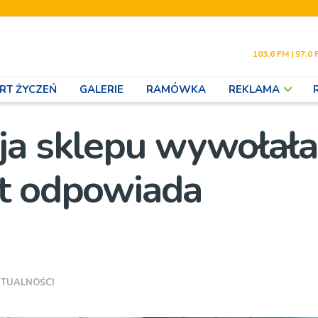
103,6 FM | 97,0 
RT ŻYCZEŃ
GALERIE
RAMÓWKA
REKLAMA
ja sklepu wywołała
jt odpowiada
TUALNOŚCI