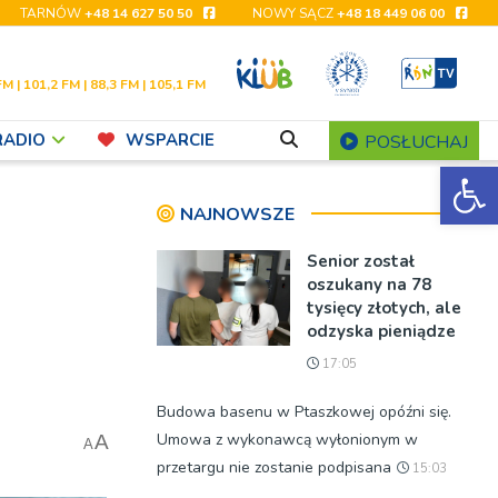
TARNÓW
+48 14 627 50 50
NOWY SĄCZ
+48 18 449 06 00
FM | 101,2 FM | 88,3 FM | 105,1 FM
RADIO
WSPARCIE
POSŁUCHAJ
Ot
NAJNOWSZE
Senior został
oszukany na 78
tysięcy złotych, ale
odzyska pieniądze
17:05
Budowa basenu w Ptaszkowej opóźni się.
Umowa z wykonawcą wyłonionym w
A
A
przetargu nie zostanie podpisana
15:03