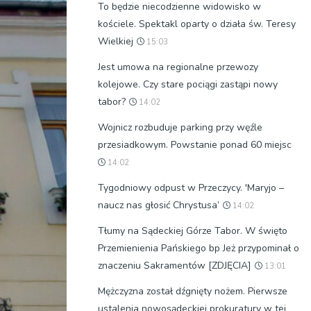
To będzie niecodzienne widowisko w
kościele. Spektakl oparty o działa św. Teresy
Wielkiej
15:03
Jest umowa na regionalne przewozy
kolejowe. Czy stare pociągi zastąpi nowy
tabor?
14:02
Wojnicz rozbuduje parking przy węźle
przesiadkowym. Powstanie ponad 60 miejsc
14:02
Tygodniowy odpust w Przeczycy. 'Maryjo –
naucz nas głosić Chrystusa’
14:02
Tłumy na Sądeckiej Górze Tabor. W święto
Przemienienia Pańskiego bp Jeż przypominał o
znaczeniu Sakramentów [ZDJĘCIA]
13:01
Mężczyzna został dźgnięty nożem. Pierwsze
ustalenia nowosądeckiej prokuratury w tej