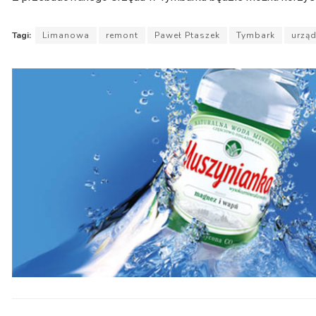
Tagi:
Limanowa
remont
Paweł Ptaszek
Tymbark
urzą