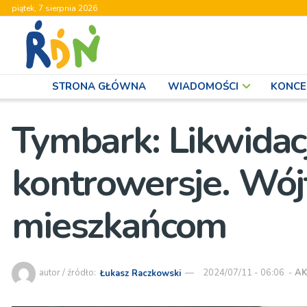
piątek, 7 sierpnia 2026
STRONA GŁÓWNA
WIADOMOŚCI
KONCE
Tymbark: Likwidac
kontrowersje. Wó
mieszkańcom
autor / źródło:
Łukasz Raczkowski
2024/07/11 - 06:06
-
AK