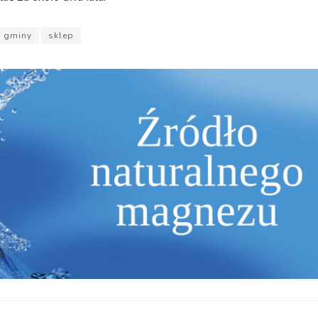
d gminy
sklep