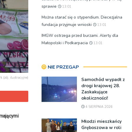
sprawie
13:01
Można starać się o stypendium. Diecezjalna
fundacja przyjmuje wnioski
13:01
IMGW ostrzega przed burzami. Alerty dla
Małopolski i Podkarpacia
13:01
NIE PRZEGAP
 (zdj. ilustracyjne)
Samochód wypadł z
drogi krajowej 28.
Zaskakujące
okoliczności!
4 SIERPNIA 2026
 mającymi
Młodzi mieszkańcy
Gręboszowa w roli