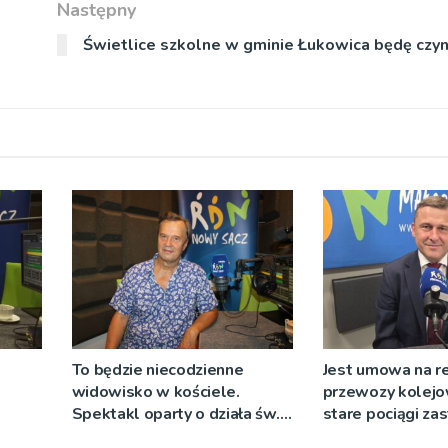
Następny
Świetlice szkolne w gminie Łukowica będę czyn
To będzie niecodzienne
Jest umowa na r
widowisko w kościele.
przewozy kolejo
Spektakl oparty o działa św.
stare pociągi za
 nie
Teresy Wielkiej
tabor?