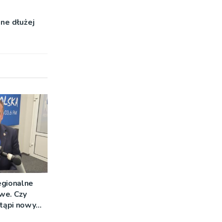
ne dłużej
egionalne
we. Czy
stąpi nowy