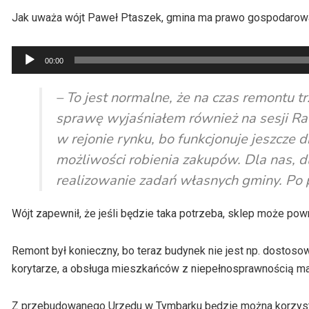
Jak uważa wójt Paweł Ptaszek, gmina ma prawo gospodarować
Odtwarzacz
00:00
plików
dźwiękowych
– To jest normalne, że na czas remontu tr
sprawę wyjaśniałem również na sesji Rad
w rejonie rynku, bo funkcjonuje jeszcze d
możliwości robienia zakupów. Dla nas, d
realizowanie zadań własnych gminy. Po p
Wójt zapewnił, że jeśli będzie taka potrzeba, sklep może p
Remont był konieczny, bo teraz budynek nie jest np. dostos
korytarze, a obsługa mieszkańców z niepełnosprawnością ma
Z przebudowanego Urzędu w Tymbarku będzie można korzysta