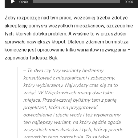
00:00
00:00
plików
dźwiękowych
Żeby rozpocząć nad tym prace, wcześniej trzeba zdobyć
akceptację pomysłu wszystkich mieszkańców, szczególnie
tych, których dotyka problem. A właśnie to w przeszłości
sprawiało największy kłopot. Dlatego zdaniem burmistrza
konieczne jest opracowanie kilku wariantów rozwiązania –
zapowiada Tadeusz Bąk.
– Te dwa czy trzy warianty będziemy
konsultować z mieszkańcami i zobaczymy,
który wybierzemy. Najwyższy czas się za to
wziąć. W Więckowicach mamy dwa takie
miejsca. Przedwczoraj byliśmy tam z panią
projektant, która ma przygotować
odwodnienie i ujęcie wody i też wybierzemy
ten najlepszy wariant, na który będzie zgoda
wszystkich mieszkańców i tych, którzy przede
wszystkim tego potrzebują. To są takie