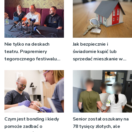
Nie tylko na deskach
Jak bezpiecznie i
teatru. Prapremiery
świadomie kupić lub
tegorocznego festiwalu
sprzedać mieszkanie w
Talia będą wystawiane w
Krakowie?
niecodziennych
okolicznościach
Czym jest bonding i kiedy
Senior został oszukany na
pomoże zadbać o
78 tysięcy złotych, ale