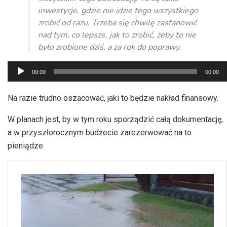
inwestycje, gdzie nie idzie tego wszystkiego
zrobić od razu. Trzeba się chwilę zastanowić
nad tym, co lepsze, jak to zrobić, żeby to nie
było zrobione dziś, a za rok do poprawy.
Odtwarzacz
00:00
00:00
plików
dźwiękowych
Na razie trudno oszacować, jaki to będzie nakład finansowy.
W planach jest, by w tym roku sporządzić całą dokumentację,
a w przyszłorocznym budżecie zarezerwować na to
pieniądze.