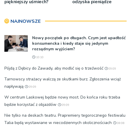
piękniejszy uśmiech?
odzyska pieniądze
NAJNOWSZE
Nowy początek po długach. Czym jest upadłość
konsumencka i kiedy staje się jedynym
rozsądnym wyjściem?
10:10
Pójdą z Dębicy do Zawady, aby modlić się o trzeźwość
09:09
Tarnowscy strażacy walczą ze skutkami burz. Zgłoszenia wciąż
napływają
09:09
W centrum Laskowej będzie nowy most. Do końca roku trzeba
będzie korzystać z objazdów
09:09
Nie tylko na deskach teatru. Prapremiery tegorocznego festiwalu
Talia będą wystawiane w niecodziennych okolicznościach
08:08