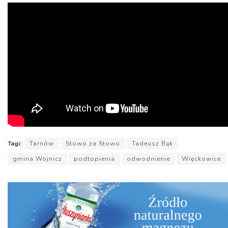
Tagi:
Tarnów
Słowo za Słowo
Tadeusz Bąk
gmina Wojnicz
podtopienia
odwodnienie
Więckowice