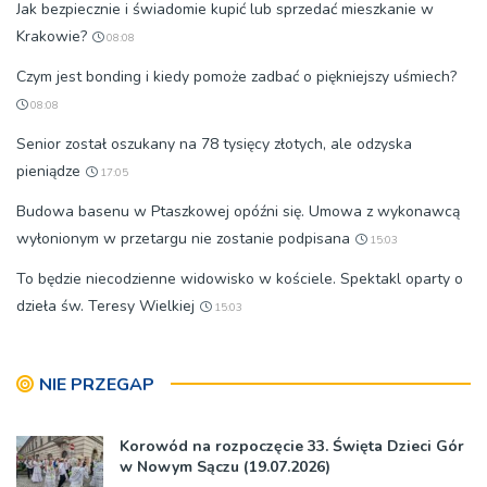
Jak bezpiecznie i świadomie kupić lub sprzedać mieszkanie w
Krakowie?
08:08
Czym jest bonding i kiedy pomoże zadbać o piękniejszy uśmiech?
08:08
Senior został oszukany na 78 tysięcy złotych, ale odzyska
pieniądze
17:05
Budowa basenu w Ptaszkowej opóźni się. Umowa z wykonawcą
wyłonionym w przetargu nie zostanie podpisana
15:03
To będzie niecodzienne widowisko w kościele. Spektakl oparty o
dzieła św. Teresy Wielkiej
15:03
NIE PRZEGAP
Korowód na rozpoczęcie 33. Święta Dzieci Gór
w Nowym Sączu (19.07.2026)