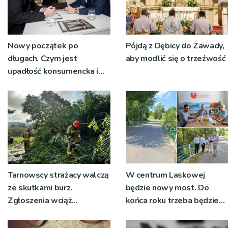
Nowy początek po
Pójdą z Dębicy do Zawady,
długach. Czym jest
aby modlić się o trzeźwość
upadłość konsumencka i
kiedy staje się jedynym
rozsądnym wyjściem?
Tarnowscy strażacy walczą
W centrum Laskowej
ze skutkami burz.
będzie nowy most. Do
Zgłoszenia wciąż
końca roku trzeba będzie
napływają
korzystać z objazdów