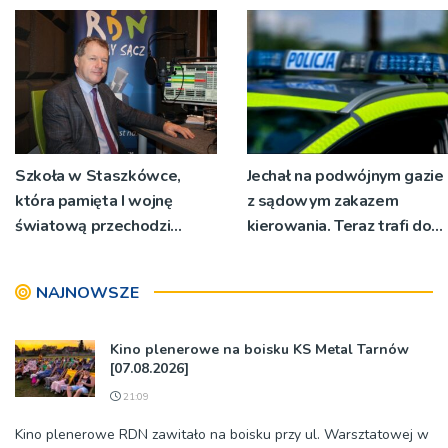
Szkoła w Staszkówce,
Jechał na podwójnym gazie
która pamięta I wojnę
z sądowym zakazem
światową przechodzi
kierowania. Teraz trafi do
przebudowę [WIDEO]
więzienia
NAJNOWSZE
Kino plenerowe na boisku KS Metal Tarnów
[07.08.2026]
21:09
Kino plenerowe RDN zawitało na boisku przy ul. Warsztatowej w