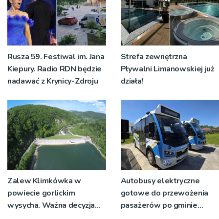
Rusza 59. Festiwal im. Jana
Strefa zewnętrzna
Kiepury. Radio RDN będzie
Pływalni Limanowskiej już
nadawać z Krynicy-Zdroju
działa!
Zalew Klimkówka w
Autobusy elektryczne
powiecie gorlickim
gotowe do przewożenia
wysycha. Ważna decyzja
pasażerów po gminie
RZGW [ZDJĘCIA]
Podegrodzie