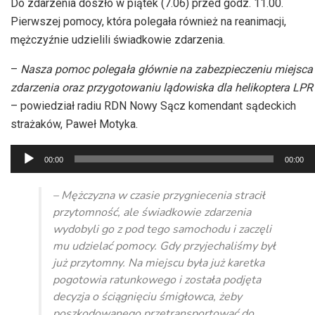
Do zdarzenia doszło w piątek (7.06) przed godz. 11.00.
Pierwszej pomocy, która polegała również na reanimacji,
mężczyźnie udzielili świadkowie zdarzenia.
–
Nasza pomoc polegała głównie na zabezpieczeniu miejsca
zdarzenia oraz przygotowaniu lądowiska dla helikoptera LPR
– powiedział radiu RDN Nowy Sącz komendant sądeckich
strażaków, Paweł Motyka.
Odtwarzacz
00:00
00:00
plików
dźwiękowych
– Mężczyzna w czasie przygniecenia stracił
przytomność, ale świadkowie zdarzenia
wydobyli go z pod tego samochodu i zaczęli
mu udzielać pomocy. Gdy przyjechaliśmy był
już przytomny. Na miejscu była już karetka
pogotowia ratunkowego i została podjęta
decyzja o ściągnięciu śmigłowca, żeby
poszkodowanego przetransportować do