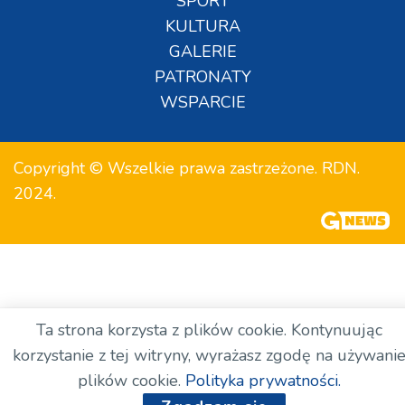
SPORT
KULTURA
GALERIE
PATRONATY
WSPARCIE
Copyright © Wszelkie prawa zastrzeżone. RDN.
2024.
Ta strona korzysta z plików cookie. Kontynuując
korzystanie z tej witryny, wyrażasz zgodę na używani
plików cookie.
Polityka prywatności.