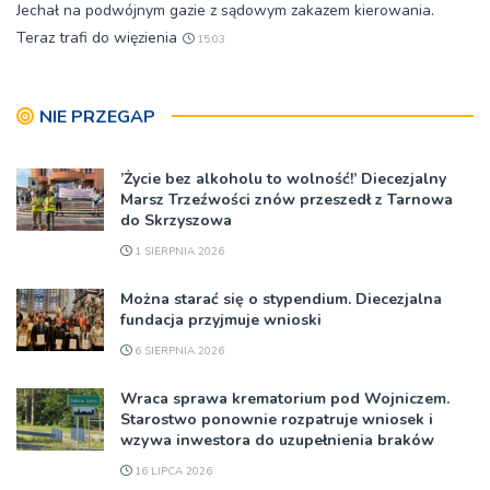
Jechał na podwójnym gazie z sądowym zakazem kierowania.
Teraz trafi do więzienia
15:03
NIE PRZEGAP
’Życie bez alkoholu to wolność!’ Diecezjalny
Marsz Trzeźwości znów przeszedł z Tarnowa
do Skrzyszowa
1 SIERPNIA 2026
Można starać się o stypendium. Diecezjalna
fundacja przyjmuje wnioski
6 SIERPNIA 2026
Wraca sprawa krematorium pod Wojniczem.
Starostwo ponownie rozpatruje wniosek i
wzywa inwestora do uzupełnienia braków
16 LIPCA 2026