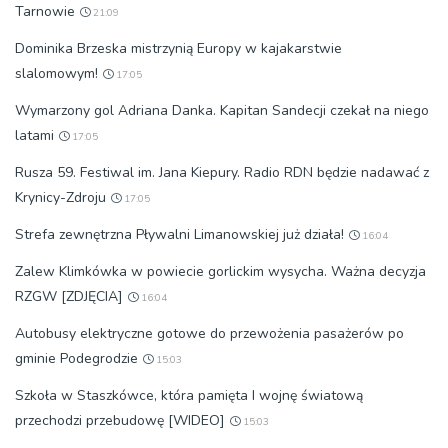
Tarnowie
21:09
Dominika Brzeska mistrzynią Europy w kajakarstwie
slalomowym!
17:05
Wymarzony gol Adriana Danka. Kapitan Sandecji czekał na niego
latami
17:05
Rusza 59. Festiwal im. Jana Kiepury. Radio RDN będzie nadawać z
Krynicy-Zdroju
17:05
Strefa zewnętrzna Pływalni Limanowskiej już działa!
16:04
Zalew Klimkówka w powiecie gorlickim wysycha. Ważna decyzja
RZGW [ZDJĘCIA]
16:04
Autobusy elektryczne gotowe do przewożenia pasażerów po
gminie Podegrodzie
15:03
Szkoła w Staszkówce, która pamięta I wojnę światową
przechodzi przebudowę [WIDEO]
15:03