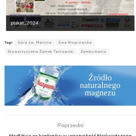
plakat_2024
Tagi:
Góra św. Marcina
Ewa Kropiowska
Stowarzyszenie Zamek Tarnowski
Zamkomania
Poprzedni
Modlitwa za kapłanów w uroczystość Najświętszego