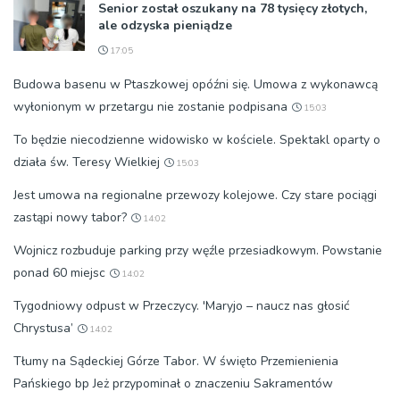
Senior został oszukany na 78 tysięcy złotych,
ale odzyska pieniądze
17:05
Budowa basenu w Ptaszkowej opóźni się. Umowa z wykonawcą
wyłonionym w przetargu nie zostanie podpisana
15:03
To będzie niecodzienne widowisko w kościele. Spektakl oparty o
działa św. Teresy Wielkiej
15:03
Jest umowa na regionalne przewozy kolejowe. Czy stare pociągi
zastąpi nowy tabor?
14:02
Wojnicz rozbuduje parking przy węźle przesiadkowym. Powstanie
ponad 60 miejsc
14:02
Tygodniowy odpust w Przeczycy. 'Maryjo – naucz nas głosić
Chrystusa’
14:02
Tłumy na Sądeckiej Górze Tabor. W święto Przemienienia
Pańskiego bp Jeż przypominał o znaczeniu Sakramentów