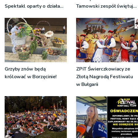
Spektakl oparty o działa
Tarnowski zespół świętuje
św. Teresy Wielkiej
jubileusz i zaprasza na
koncert
Grzyby znów będą
ZPiT Świerczkowiacy ze
królować w Borzęcinie!
Złotą Nagrodą Festiwalu
w Bułgarii