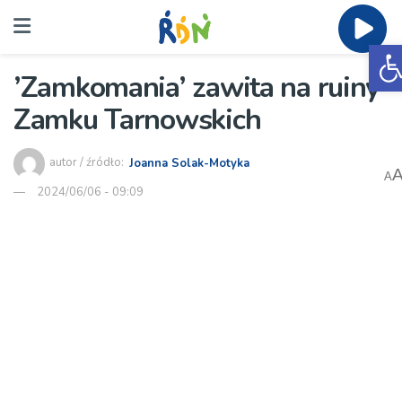
O
’Zamkomania’ zawita na ruiny
Zamku Tarnowskich
autor / źródło:
Joanna Solak-Motyka
A
2024/06/06 - 09:09