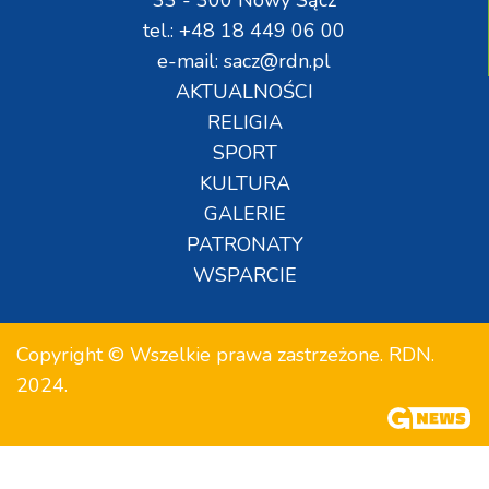
tel.: +48 18 449 06 00
e-mail: sacz@rdn.pl
AKTUALNOŚCI
RELIGIA
SPORT
KULTURA
GALERIE
PATRONATY
WSPARCIE
Copyright © Wszelkie prawa zastrzeżone. RDN.
2024.