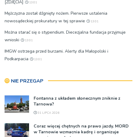
[ZDJĘCIA]
13:01
Mężczyzna został dźgnięty nożem. Pierwsze ustalenia
nowosądeckiej prokuratury w tej sprawie
13:01
Można starać się o stypendium. Diecezjalna fundacja przyjmuje
wnioski
13:01
IMGW ostrzega przed burzami. Alerty dla Małopolski i
Podkarpacia
13:01
NIE PRZEGAP
Fontanna z układem słonecznym zniknie z
Tarnowa?
31 LIPCA 2026
Coraz więcej chętnych na prawo jazdy. MORD
w Tarnowie wzmacnia kadrę i organizuje