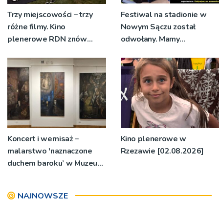
Trzy miejscowości – trzy
Festiwal na stadionie w
różne filmy. Kino
Nowym Sączu został
plenerowe RDN znów
odwołany. Mamy
rusza w region
oświadczenia
organizatorów i spółki NIK
Koncert i wernisaż –
Kino plenerowe w
malarstwo 'naznaczone
Rzezawie [02.08.2026]
duchem baroku’ w Muzeum
Diecezjalnym
NAJNOWSZE