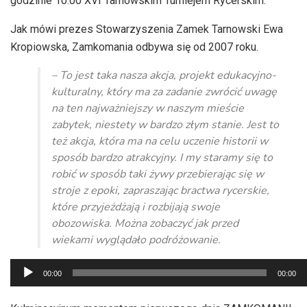
godzinie 10:00 XVI Tarnowskim Turniejem Rycerskim.
Jak mówi prezes Stowarzyszenia Zamek Tarnowski Ewa
Kropiowska, Zamkomania odbywa się od 2007 roku.
– To jest taka nasza akcja, projekt edukacyjno-
kulturalny, który ma za zadanie zwrócić uwagę
na ten najważniejszy w naszym mieście
zabytek, niestety w bardzo złym stanie. Jest to
też akcja, która ma na celu uczenie historii w
sposób bardzo atrakcyjny. I my staramy się to
robić w sposób taki żywy przebierając się w
stroje z epoki, zapraszając bractwa rycerskie,
które przyjeżdżają i rozbijają swoje
obozowiska. Można zobaczyć jak przed
wiekami wyglądało podróżowanie.
Odtwarzacz
00:00
00:00
plików
dźwiękowych