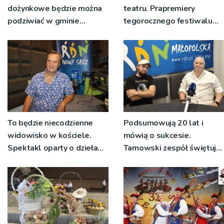
dożynkowe będzie można
teatru. Prapremiery
podziwiać w gminie
tegorocznego festiwalu
Ryglice
Talia będą wystawiane w
niecodziennych
okolicznościach
To będzie niecodzienne
Podsumowują 20 lat i
widowisko w kościele.
mówią o sukcesie.
Spektakl oparty o dzieła
Tarnowski zespół świętuje
św. Teresy Wielkiej
jubileusz i zaprasza na
koncert