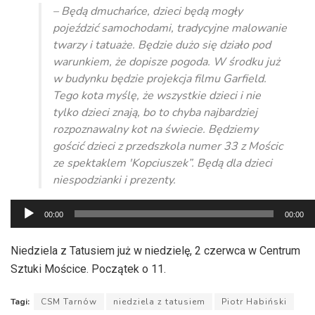
– Będą dmuchańce, dzieci będą mogły
pojeździć samochodami, tradycyjne malowanie
twarzy i tatuaże. Będzie dużo się działo pod
warunkiem, że dopisze pogoda. W środku już
w budynku będzie projekcja filmu Garfield.
Tego kota myślę, że wszystkie dzieci i nie
tylko dzieci znają, bo to chyba najbardziej
rozpoznawalny kot na świecie. Będziemy
gościć dzieci z przedszkola numer 33 z Mościc
ze spektaklem 'Kopciuszek”. Będą dla dzieci
niespodzianki i prezenty.
Odtwarzacz
00:00
00:00
plików
dźwiękowych
Niedziela z Tatusiem już w niedzielę, 2 czerwca w Centrum
Sztuki Mościce. Początek o 11.
Tagi:
CSM Tarnów
niedziela z tatusiem
Piotr Habiński