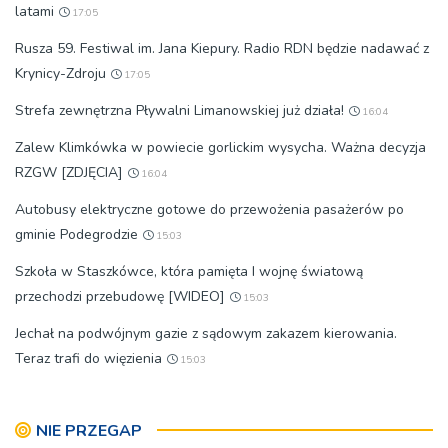
latami
17:05
Rusza 59. Festiwal im. Jana Kiepury. Radio RDN będzie nadawać z
Krynicy-Zdroju
17:05
Strefa zewnętrzna Pływalni Limanowskiej już działa!
16:04
Zalew Klimkówka w powiecie gorlickim wysycha. Ważna decyzja
RZGW [ZDJĘCIA]
16:04
Autobusy elektryczne gotowe do przewożenia pasażerów po
gminie Podegrodzie
15:03
Szkoła w Staszkówce, która pamięta I wojnę światową
przechodzi przebudowę [WIDEO]
15:03
Jechał na podwójnym gazie z sądowym zakazem kierowania.
Teraz trafi do więzienia
15:03
NIE PRZEGAP