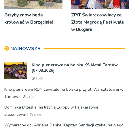
Grzyby znów będą
ZPiT Świerczkowiacy ze
królować w Borzęcinie!
Złotą Nagrodą Festiwalu
w Bułgarii
NAJNOWSZE
Kino plenerowe na boisku KS Metal Tarnów
[07.08.2026]
21:09
Kino plenerowe RDN zawitało na boisku przy ul. Warsztatowej w
Tarnowie
21:09
Dominika Brzeska mistrzynią Europy w kajakarstwie
slalomowym!
17:05
Wymarzony gol Adriana Danka. Kapitan Sandecji czekał na niego