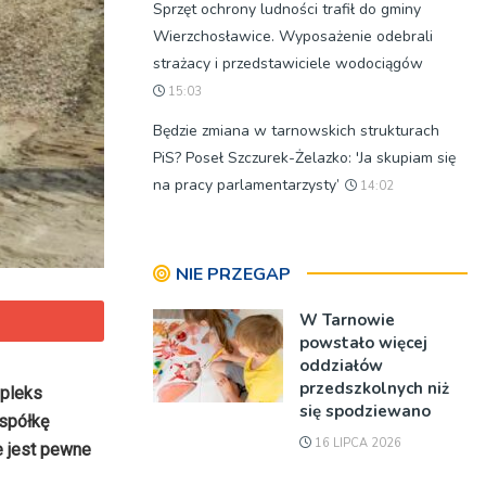
Sprzęt ochrony ludności trafił do gminy
Wierzchosławice. Wyposażenie odebrali
strażacy i przedstawiciele wodociągów
15:03
Będzie zmiana w tarnowskich strukturach
PiS? Poseł Szczurek-Żelazko: 'Ja skupiam się
na pracy parlamentarzysty’
14:02
NIE PRZEGAP
W Tarnowie
powstało więcej
oddziałów
przedszkolnych niż
mpleks
się spodziewano
 spółkę
16 LIPCA 2026
e jest pewne