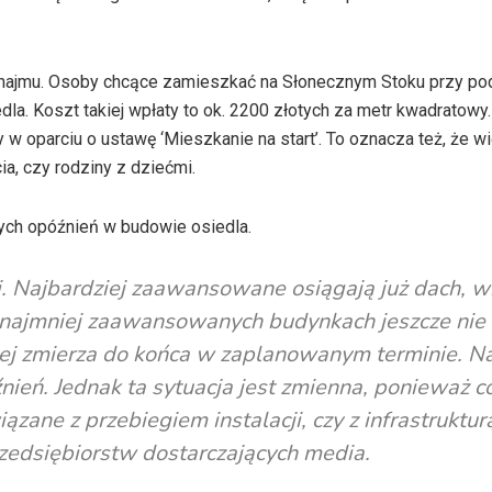
jmu. Osoby chcące zamieszkać na Słonecznym Stoku przy pod
la. Koszt takiej wpłaty to ok. 2200 złotych za metr kwadratowy.
 w oparciu o ustawę ‘Mieszkanie na start’. To oznacza też, że w
a, czy rodziny z dziećmi.
ych opóźnień w budowie osiedla.
i. Najbardziej zaawansowane osiągają już dach, w
y najmniej zaawansowanych budynkach jeszcze nie
ej zmierza do końca w zaplanowanym terminie. Na
nień. Jednak ta sytuacja jest zmienna, ponieważ c
ązane z przebiegiem instalacji, czy z infrastruktur
zedsiębiorstw dostarczających media.