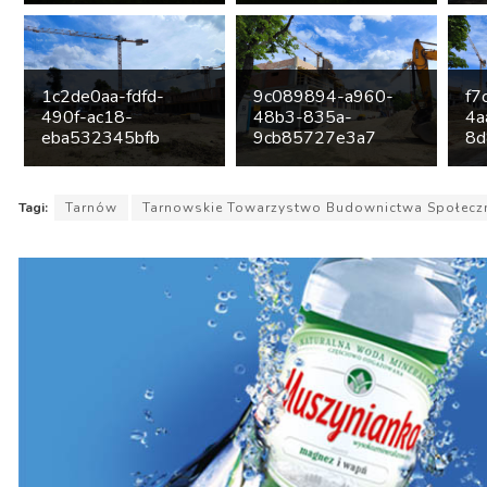
1c2de0aa-fdfd-
9c089894-a960-
f7
490f-ac18-
48b3-835a-
4a
eba532345bfb
9cb85727e3a7
8d
Tagi:
Tarnów
Tarnowskie Towarzystwo Budownictwa Społecz