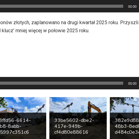
00:00
lionów złotych, zaplanowano na drugi kwartał 2025 roku. Przyszl
lucz’ mniej więcej w połowie 2025 roku.
00:00
3ffd56-6614-
33be5602-dbe2-
382e9d88
b8-8abb-
417e-949b-
48b3-8ed
5997c351c6
cf4d80e88616
d484c0e3