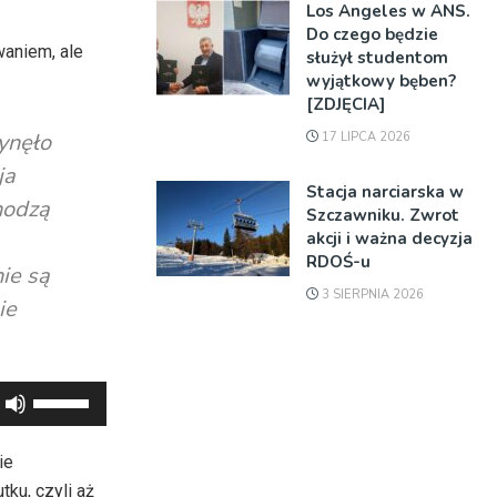
Los Angeles w ANS.
Do czego będzie
waniem, ale
służył studentom
wyjątkowy bęben?
[ZDJĘCIA]
ynęło
17 LIPCA 2026
ja
Stacja narciarska w
chodzą
Szczawniku. Zwrot
akcji i ważna decyzja
RDOŚ-u
nie są
3 SIERPNIA 2026
ie
Używaj
strzałek
do
ie
góry
ku, czyli aż