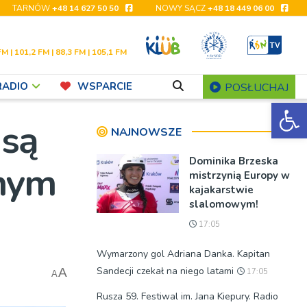
TARNÓW
+48 14 627 50 50
NOWY SĄCZ
+48 18 449 06 00
FM | 101,2 FM | 88,3 FM | 105,1 FM
RADIO
WSPARCIE
POSŁUCHAJ
Ot
 są
NAJNOWSZE
Dominika Brzeska
znym
mistrzynią Europy w
kajakarstwie
slalomowym!
17:05
Wymarzony gol Adriana Danka. Kapitan
Sandecji czekał na niego latami
A
17:05
A
Rusza 59. Festiwal im. Jana Kiepury. Radio