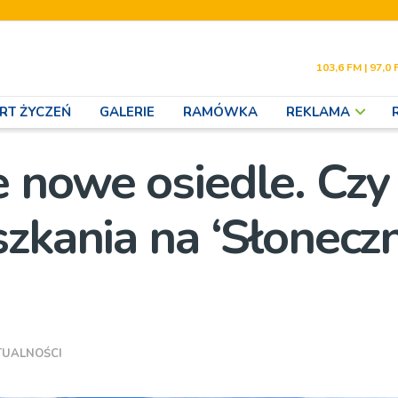
103,6 FM | 97,0 
RT ŻYCZEŃ
GALERIE
RAMÓWKA
REKLAMA
 nowe osiedle. Czy
szkania na ‘Słonec
TUALNOŚCI