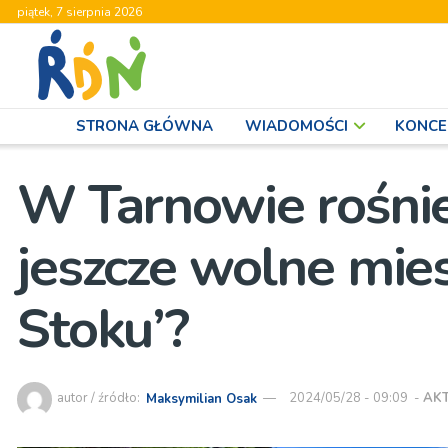
piątek, 7 sierpnia 2026
STRONA GŁÓWNA
WIADOMOŚCI
KONCE
W Tarnowie rośnie
jeszcze wolne mie
Stoku’?
autor / źródło:
Maksymilian Osak
2024/05/28 - 09:09
-
AK