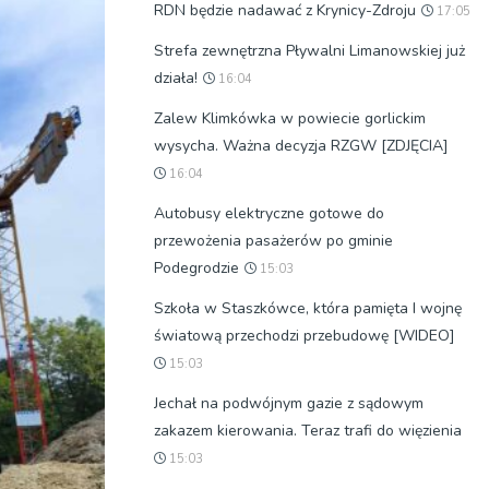
RDN będzie nadawać z Krynicy-Zdroju
17:05
Strefa zewnętrzna Pływalni Limanowskiej już
działa!
16:04
Zalew Klimkówka w powiecie gorlickim
wysycha. Ważna decyzja RZGW [ZDJĘCIA]
16:04
Autobusy elektryczne gotowe do
przewożenia pasażerów po gminie
Podegrodzie
15:03
Szkoła w Staszkówce, która pamięta I wojnę
światową przechodzi przebudowę [WIDEO]
15:03
Jechał na podwójnym gazie z sądowym
zakazem kierowania. Teraz trafi do więzienia
15:03