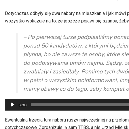
Dotychczas odbyły się dwa nabory na mieszkania i jak mówi 
wszystko wskazuje na to, że jeszcze pojawi się szansa, żeby 
– Po pierwszej turze podpisaliśmy pona
ponad 50 kandydatów, z którymi będziem
płynna, bo nie zawsze te osoby, które się
do podpisywania umów najmu. Sądzę, że 
zwalniały i zasiedlały. Pomimo tych dwóch
w pełni o wszystkim poinformowani, inny 
mamy obawy co do tego, żeby komplet osó
Odtwarzacz
00:00
plików
dźwiękowych
Ewentualna trzecia tura naboru ruszy najwcześniej na przełomi
dotychczasowe. Zorganizuje ją sam TTBS, a nie Urząd Miejski