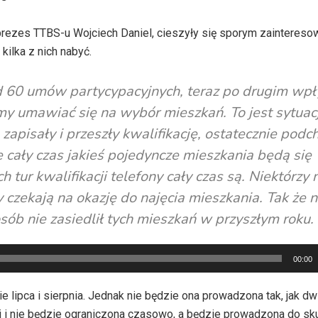
prezes TTBS-u Wojciech Daniel, cieszyły się sporym zaintereso
kilka z nich nabyć.
d 60 umów partycypacyjnych, teraz po drugim wpł
y umawiać się na wybór mieszkań. To jest sytuac
 zapisały i przeszły kwalifikację, ostatecznie pod
cały czas jakieś pojedyncze mieszkania będą się
 tur kwalifikacji telefony cały czas są. Niektórzy 
czekają na okazję do najęcia mieszkania. Tak że n
b nie zasiedlił tych mieszkań w przyszłym roku.
00:00
e lipca i sierpnia. Jednak nie będzie ona prowadzona tak, jak dw
 i nie będzie ograniczona czasowo, a będzie prowadzona do skut