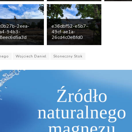
c0b27b-2eea-
e36dbf52-e5b7-
a4-94b3-
49cf-ae1a-
8eec6d5a3d
26cd4c0e8fd0
nego
Wojciech Daniel
Słoneczny Stok