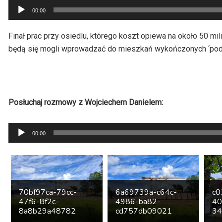
Odtwarzacz
00:00
plików
dźwiękowych
Finał prac przy osiedlu, którego koszt opiewa na około 50 mi
będą się mogli wprowadzać do mieszkań wykończonych ‘pod k
Posłuchaj rozmowy z Wojciechem Danielem:
Odtwarzacz
00:00
plików
dźwiękowych
70bf97ca-79cc-
6a69739a-c64c-
c0
47f6-8f2c-
4986-ba82-
40
8a8b29a48782
cd757db09021
34