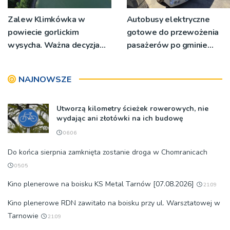
Zalew Klimkówka w
Autobusy elektryczne
powiecie gorlickim
gotowe do przewożenia
wysycha. Ważna decyzja
pasażerów po gminie
RZGW [ZDJĘCIA]
Podegrodzie
NAJNOWSZE
Utworzą kilometry ścieżek rowerowych, nie
wydając ani złotówki na ich budowę
06:06
Do końca sierpnia zamknięta zostanie droga w Chomranicach
05:05
Kino plenerowe na boisku KS Metal Tarnów [07.08.2026]
21:09
Kino plenerowe RDN zawitało na boisku przy ul. Warsztatowej w
Tarnowie
21:09