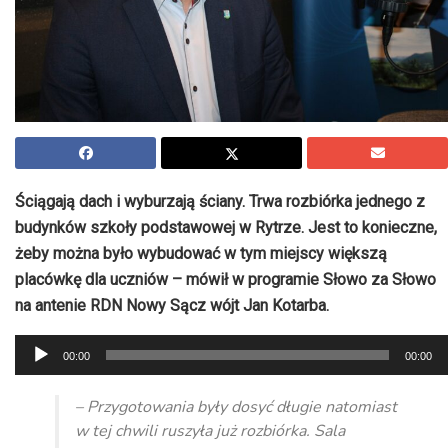
Ściągają dach i wyburzają ściany. Trwa rozbiórka jednego z
budynków szkoły podstawowej w Rytrze. Jest to konieczne,
żeby można było wybudować w tym miejscy większą
placówkę dla uczniów – mówił w programie Słowo za Słowo
na antenie RDN Nowy Sącz wójt Jan Kotarba.
Odtwarzacz
00:00
00:00
plików
dźwiękowych
– Przygotowania były dosyć długie natomiast
w tej chwili ruszyła już rozbiórka. Sala