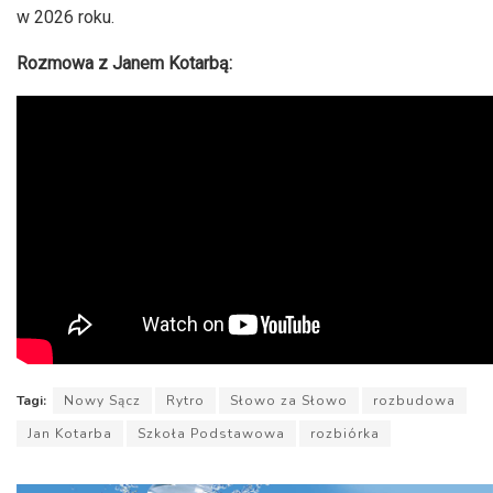
w 2026 roku.
Rozmowa z Janem Kotarbą:
Tagi:
Nowy Sącz
Rytro
Słowo za Słowo
rozbudowa
Jan Kotarba
Szkoła Podstawowa
rozbiórka