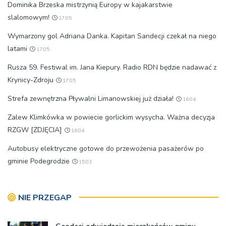
Dominika Brzeska mistrzynią Europy w kajakarstwie
slalomowym!
17:05
Wymarzony gol Adriana Danka. Kapitan Sandecji czekał na niego
latami
17:05
Rusza 59. Festiwal im. Jana Kiepury. Radio RDN będzie nadawać z
Krynicy-Zdroju
17:05
Strefa zewnętrzna Pływalni Limanowskiej już działa!
16:04
Zalew Klimkówka w powiecie gorlickim wysycha. Ważna decyzja
RZGW [ZDJĘCIA]
16:04
Autobusy elektryczne gotowe do przewożenia pasażerów po
gminie Podegrodzie
15:03
NIE PRZEGAP