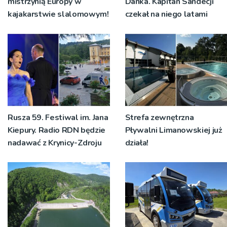
mistrzynią Europy w
Danka. Kapitan Sandecji
kajakarstwie slalomowym!
czekał na niego latami
Rusza 59. Festiwal im. Jana
Strefa zewnętrzna
Kiepury. Radio RDN będzie
Pływalni Limanowskiej już
nadawać z Krynicy-Zdroju
działa!