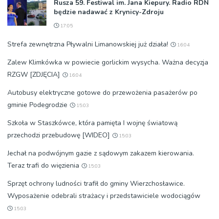
Rusza 59. Festiwal im. Jana Kiepury. Radio RDN
będzie nadawać z Krynicy-Zdroju
17:05
Strefa zewnętrzna Pływalni Limanowskiej już działa!
16:04
Zalew Klimkówka w powiecie gorlickim wysycha. Ważna decyzja
RZGW [ZDJĘCIA]
16:04
Autobusy elektryczne gotowe do przewożenia pasażerów po
gminie Podegrodzie
15:03
Szkoła w Staszkówce, która pamięta I wojnę światową
przechodzi przebudowę [WIDEO]
15:03
Jechał na podwójnym gazie z sądowym zakazem kierowania.
Teraz trafi do więzienia
15:03
Sprzęt ochrony ludności trafił do gminy Wierzchosławice.
Wyposażenie odebrali strażacy i przedstawiciele wodociągów
15:03