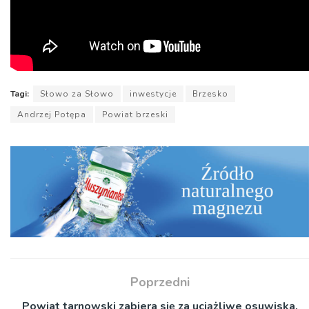
Tagi:
Słowo za Słowo
inwestycje
Brzesko
Andrzej Potępa
Powiat brzeski
Poprzedni
Powiat tarnowski zabiera się za uciążliwe osuwiska.