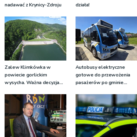
nadawać z Krynicy-Zdroju
działa!
Zalew Klimkówka w
Autobusy elektryczne
powiecie gorlickim
gotowe do przewożenia
wysycha. Ważna decyzja
pasażerów po gminie
RZGW [ZDJĘCIA]
Podegrodzie