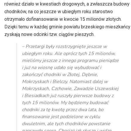
również działo w kwestiach drogowych, a zwłaszcza budowy
chodników, na co jeszcze w ubiegłym roku starostwo
otrzymało dofinansowanie w kwocie 15 milionów złotych.
Dzięki temu w każdej gminie powiatu brzeskiego mieszkańcy
zyskają nowe odcinki tzw. ciągów pieszych.
– Przetargi były rozstrzygnięte jeszcze w
ubiegłym roku. Ale oprócz tych 15 milionów,
mieliśmy jeszcze z innego programu pieniądze
i już na wiosnę udało się wybudować i
zakończyć chodniki w Złotej, Dębnie,
Mokrzyskach i Bielczy. Natomiast dalej w
Mokrzyskach, Czchowie, Zawadzie Uszewskiej
i Biesiadkach już ruszyły pierwsze budowy z
tych 15 milionów. My będziemy budować
chodniki za tę kwotę przez dwa lata, bo
finansowanie jest podzielone w cyklu
dwuletnim, ale tych chodników powstanie
naprawdę sporo. Chociaż jak słyszę i widzę