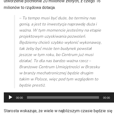
utworzenie pochłonie 20 milionów złotych, z czego 16
milionów to rządowa dotacja.
– Tu tempo musi być duże, bo terminy nas
gonią, a jest to inwestycja naprawdę duża i
ważna. W tym momencie jesteśmy na etapie
projektowym uzyskiwania pozwoleń.
Będziemy chcieli szybko wyłonić wykonawcę,
tak żeby być może ten budynek powstał
jeszcze w tym roku, bo Centrum już musi
działać. To dla nas bardzo ważna rzecz –
Branżowe Centrum Umiejętności w Brzesku
w branży mechatronicznej będzie drugim
takim w Polsce, więc pod tym względem to
będzie prestiż.
Odtwarzacz
00:00
00:00
plików
dźwiękowych
Starosta wskazuje, że wiele w najbliższym czasie będzie się