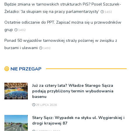
Będzie zmiana w tarnowskich strukturach PiS? Poseł Szczurek-
Żelazko: 'Ja skupiam się na pracy parlamentarzysty’
14:02
Ostatnie odliczanie do PPT. Zapisać można się u przewodników
grup
14:02
Ponad 50 wyjazdów tarnowskiej straży pożarnej w związku z
burzami i ulewami
14:02
NIE PRZEGAP
Już za cztery lata? Władze Starego Sącza
podają przybliżony termin wybudowania
basenu
29 LIPCA 2026
Stary Sącz: Wypadek na styku ul. Węgierskiej i
drogi krajowej 87