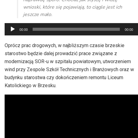
wnioski, które się pojawiają, to ciągle jest ich
jeszcze mało.
Odtwarzacz
00:00
00:00
plików
dźwiękowych
Oprócz prac drogowych, w najbliższym czasie brzeskie
starostwo będzie dalej prowadzić prace związane z
modernizacją SOR-u w szpitalu powiatowym, utworzeniem
wind przy Zespole Szkół Technicznych i Branżowych oraz w
budynku starostwa czy dokończeniem remontu Liceum
Katolickiego w Brzesku.