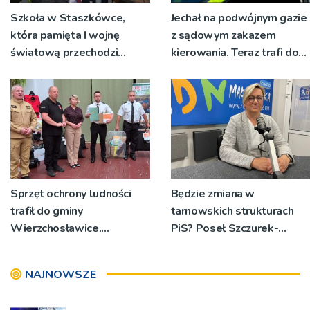
Szkoła w Staszkówce,
Jechał na podwójnym gazie
która pamięta I wojnę
z sądowym zakazem
światową przechodzi
kierowania. Teraz trafi do
przebudowę [WIDEO]
więzienia
Sprzęt ochrony ludności
Będzie zmiana w
trafił do gminy
tarnowskich strukturach
Wierzchosławice.
PiS? Poseł Szczurek-
Wyposażenie odebrali
Żelazko: 'Ja skupiam się na
strażacy i przedstawiciele
pracy parlamentarzysty’
NAJNOWSZE
wodociągów