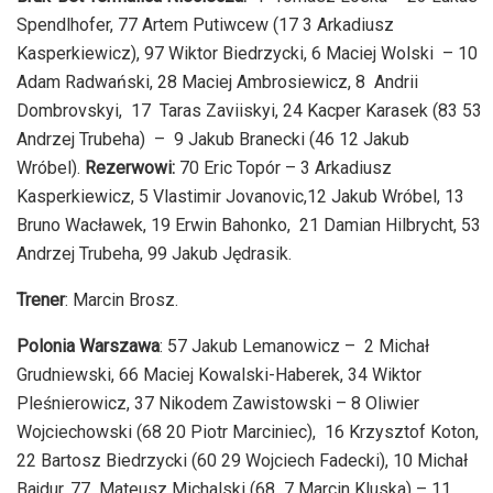
Spendlhofer, 77 Artem Putiwcew (17 3 Arkadiusz
Kasperkiewicz), 97 Wiktor Biedrzycki, 6 Maciej Wolski – 10
Adam Radwański, 28 Maciej Ambrosiewicz, 8 Andrii
Dombrovskyi, 17 Taras Zaviiskyi, 24 Kacper Karasek (83 53
Andrzej Trubeha) – 9 Jakub Branecki (46 12 Jakub
Wróbel).
Rezerwowi:
70 Eric Topór – 3 Arkadiusz
Kasperkiewicz, 5 Vlastimir Jovanovic,12 Jakub Wróbel, 13
Bruno Wacławek, 19 Erwin Bahonko, 21 Damian Hilbrycht, 53
Andrzej Trubeha, 99 Jakub Jędrasik.
Trener
: Marcin Brosz.
Polonia Warszawa
: 57 Jakub Lemanowicz – 2 Michał
Grudniewski, 66 Maciej Kowalski-Haberek, 34 Wiktor
Pleśnierowicz, 37 Nikodem Zawistowski – 8 Oliwier
Wojciechowski (68 20 Piotr Marciniec), 16 Krzysztof Koton,
22 Bartosz Biedrzycki (60 29 Wojciech Fadecki), 10 Michał
Bajdur, 77 Mateusz Michalski (68 7 Marcin Kluska) – 11