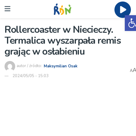
O
Rollercoaster w Niecieczy.
Termalica wyszarpała remis
grając w osłabieniu
autor / źródło:
Maksymilian Osak
A
2024/05/05 - 15:03