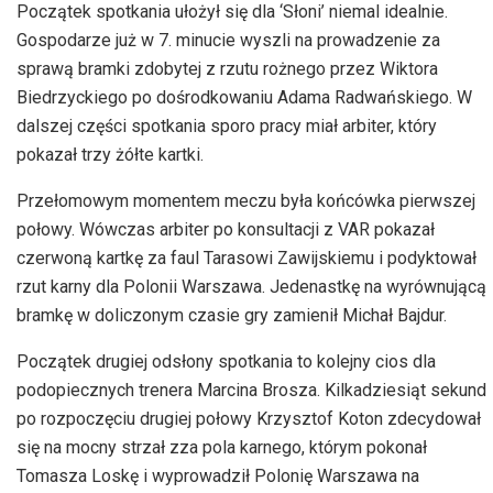
Początek spotkania ułożył się dla ‘Słoni’ niemal idealnie.
Gospodarze już w 7. minucie wyszli na prowadzenie za
sprawą bramki zdobytej z rzutu rożnego przez Wiktora
Biedrzyckiego po dośrodkowaniu Adama Radwańskiego. W
dalszej części spotkania sporo pracy miał arbiter, który
pokazał trzy żółte kartki.
Przełomowym momentem meczu była końcówka pierwszej
połowy. Wówczas arbiter po konsultacji z VAR pokazał
czerwoną kartkę za faul Tarasowi Zawijskiemu i podyktował
rzut karny dla Polonii Warszawa. Jedenastkę na wyrównującą
bramkę w doliczonym czasie gry zamienił Michał Bajdur.
Początek drugiej odsłony spotkania to kolejny cios dla
podopiecznych trenera Marcina Brosza. Kilkadziesiąt sekund
po rozpoczęciu drugiej połowy Krzysztof Koton zdecydował
się na mocny strzał zza pola karnego, którym pokonał
Tomasza Loskę i wyprowadził Polonię Warszawa na