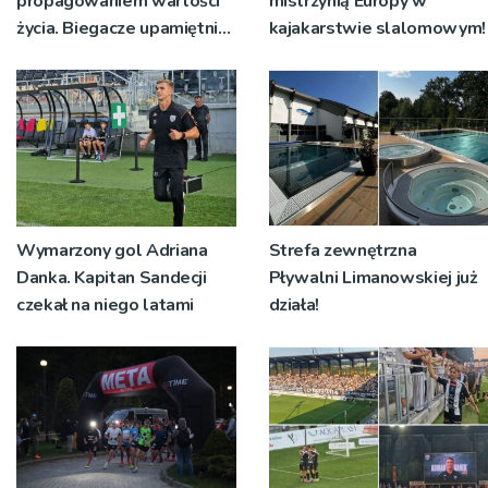
propagowaniem wartości
mistrzynią Europy w
życia. Biegacze upamiętnili
kajakarstwie slalomowym!
św. Maksymiliana Kolbego
Wymarzony gol Adriana
Strefa zewnętrzna
Danka. Kapitan Sandecji
Pływalni Limanowskiej już
czekał na niego latami
działa!