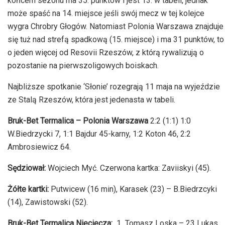
końcem sezonu ma 35. punktów i jest 13. w tabeli, jednak
może spaść na 14. miejsce jeśli swój mecz w tej kolejce
wygra Chrobry Głogów. Natomiast Polonia Warszawa znajduje
się tuż nad strefą spadkową (15. miejsce) i ma 31 punktów, to
o jeden więcej od Resovii Rzeszów, z którą rywalizują o
pozostanie na pierwszoligowych boiskach.
Najbliższe spotkanie ‘Słonie’ rozegrają 11 maja na wyjeździe
ze Stalą Rzeszów, która jest jedenasta w tabeli.
Bruk-Bet Termalica – Polonia Warszawa
2:2 (1:1) 1:0
W.Biedrzycki 7, 1:1 Bajdur 45-karny, 1:2 Koton 46, 2:2
Ambrosiewicz 64.
Sędziował:
Wojciech Myć. Czerwona kartka: Zaviiskyi (45).
Żółte kartki:
Putwicew (16 min), Karasek (23) – B.Biedrzcyki
(14), Zawistowski (52).
Bruk-Bet Termalica Nieciecza:
1 Tomasz Loska – 23 Lukas