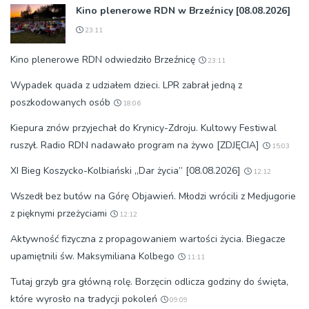
Kino plenerowe RDN w Brzeźnicy [08.08.2026]
23:11
Kino plenerowe RDN odwiedziło Brzeźnicę
23:11
Wypadek quada z udziałem dzieci. LPR zabrał jedną z
poszkodowanych osób
18:06
Kiepura znów przyjechał do Krynicy-Zdroju. Kultowy Festiwal
ruszył. Radio RDN nadawało program na żywo [ZDJĘCIA]
15:03
XI Bieg Koszycko-Kolbiański „Dar życia” [08.08.2026]
12:12
Wszedł bez butów na Górę Objawień. Młodzi wrócili z Medjugorie
z pięknymi przeżyciami
12:12
Aktywność fizyczna z propagowaniem wartości życia. Biegacze
upamiętnili św. Maksymiliana Kolbego
11:11
Tutaj grzyb gra główną rolę. Borzęcin odlicza godziny do święta,
które wyrosło na tradycji pokoleń
09:09