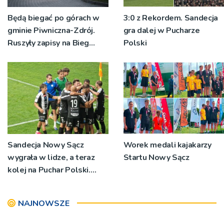
Będą biegać po górach w
3:0 z Rekordem. Sandecja
gminie Piwniczna-Zdrój.
gra dalej w Pucharze
Ruszyły zapisy na Bieg
Polski
Ryśca
Sandecja Nowy Sącz
Worek medali kajakarzy
wygrała w lidze, a teraz
Startu Nowy Sącz
kolej na Puchar Polski.
„Chcemy wygrywać”
NAJNOWSZE