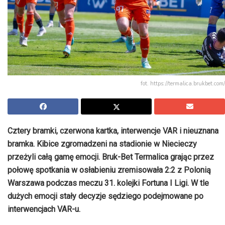
fot. https://termalica.brukbet.com/
Cztery bramki, czerwona kartka, interwencje VAR i nieuznana
bramka. Kibice zgromadzeni na stadionie w Niecieczy
przeżyli całą gamę emocji. Bruk-Bet Termalica grając przez
połowę spotkania w osłabieniu zremisowała 2:2 z Polonią
Warszawa podczas meczu 31. kolejki Fortuna I Ligi. W tle
dużych emocji stały decyzje sędziego podejmowane po
interwencjach VAR-u.