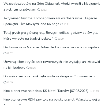
Wszedł bez butów na Górę Objawień. Młodzi wrócili z Medjugorie
z pięknymi przeżyciami
12:12
Aktywność fizyczna z propagowaniem wartości życia. Biegacze
upamiętnili św. Maksymiliana Kolbego
11:11
Tutaj grzyb gra główną rolę. Borzęcin odlicza godziny do święta,
które wyrosło na tradycji pokoleń
09:09
Dachowanie w Mszanie Dolnej. Jedna osoba zabrana do szpitala
07:07
Utworzą kilometry ścieżek rowerowych, nie wydając ani złotówki
na ich budowę
06:06
Do końca sierpnia zamknięta zostanie droga w Chomranicach
05:05
Kino plenerowe na boisku KS Metal Tarnów [07.08.2026]
21:09
Kino plenerowe RDN zawitało na boisku przy ul. Warsztatowej w