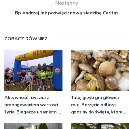
Następny
Bp Andrzej Jeż poświęcił nową siedzibę Caritas
ZOBACZ RÓWNIEŻ
Aktywność fizyczna z
Tutaj grzyb gra główną
propagowaniem wartości
rolę. Borzęcin odlicza
życia. Biegacze upamiętnili
godziny do święta, które
św. Maksymiliana Kolbego
wyrosło na tradycji
pokoleń