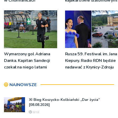
w Chomranicach
kajakarstwie slalomowym!
Wymarzony gol Adriana
Rusza 59. Festiwal im. Jana
Danka. Kapitan Sandecji
Kiepury. Radio RDN będzie
czekał na niego latami
nadawać z Krynicy-Zdroju
NAJNOWSZE
XI Bieg Koszycko-Kolbiański „Dar życia”
[08.08.2026]
12:12