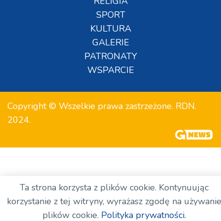
RELIGIA
SPORT
KULTURA
GALERIE
PATRONATY
WSPARCIE
Copyright © Wszelkie prawa zastrzeżone. RDN.
2024.
Ta strona korzysta z plików cookie. Kontynuując
korzystanie z tej witryny, wyrażasz zgodę na używani
plików cookie.
Polityka prywatności.