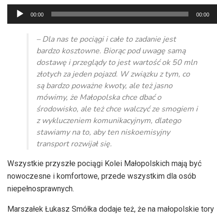
Odtwarzacz
00:00
00:00
plików
dźwiękowych
– Dla nas te pociągi i całe to zadanie jest
bardzo kosztowne. Biorąc pod uwagę samą
dostawę i przeglądy to jest wartość ok 50 mln
złotych za jeden pojazd. W związku z tym, co
są bardzo poważne kwoty, ale też jasno
mówimy, że Małopolska chce dbać o
środowisko, ale też chce walczyć ze smogiem i
z wykluczeniem komunikacyjnym, dlatego
stawiamy na to, aby ten niskoemisyjny
transport rozwijał się.
Wszystkie przyszłe pociągi Kolei Małopolskich mają być
nowoczesne i komfortowe, przede wszystkim dla osób
niepełnosprawnych.
Marszałek Łukasz Smółka dodaje też, że na małopolskie tory