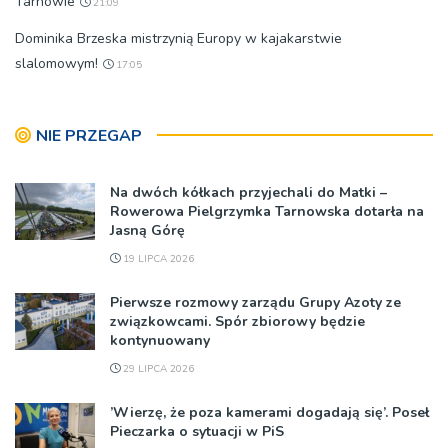
Tarnowie
21:09
Dominika Brzeska mistrzynią Europy w kajakarstwie
slalomowym!
17:05
NIE PRZEGAP
Na dwóch kółkach przyjechali do Matki –
Rowerowa Pielgrzymka Tarnowska dotarła na
Jasną Górę
19 LIPCA 2026
Pierwsze rozmowy zarządu Grupy Azoty ze
związkowcami. Spór zbiorowy będzie
kontynuowany
29 LIPCA 2026
’Wierzę, że poza kamerami dogadają się’. Poseł
Pieczarka o sytuacji w PiS