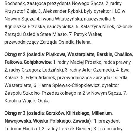
Bochenek, zastępca prezydenta Nowego Sącza, 2. radny
Krzysztof Ziaja, 3. Aleksander Rybski, były dyrektor I LO w
Nowym Sączu, 4. Iwona Wituszyńska, nauczycielka, 5.
Agnieszka Brzeska, nauczycielka, 6. Katarzyna Nurek, członek
Zarządu Osiedla Stare Miasto, 7. Patryk Walter,
przewodniczący Zarządu Osiedla Helena.
Okręg nr 2 (osiedla: Piątkowa, Westerplatte, Barskie, Chuślice,
Falkowa, Gołąbkowice:
1. radny Maciej Prostko, radca prawny.
2. radny Grzegorz Ledziński, 3. radny Artur Czernecki, 4. Ewa
Kołacz, 5. Edyta Adamek, przewodnicząca Zarządu Osiedla
Westerplatte, 6. Hanna Śpiewak-Chłopkiewicz, dyrektor
Zespołu Szkolno-Przedszkolnego nr 2 w Nowym Sączu, 7.
Karolina Wójcik-Osika.
Okręg nr 3 (osiedla: Gorzków, Kilińskiego, Millenium,
Nawojowska, Wojska Polskiego, Zawada):
1. prezydent
Ludomir Handzel, 2. radny Leszek Gieniec, 3. trzeci radny