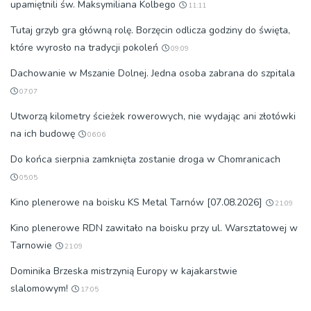
upamiętnili św. Maksymiliana Kolbego
11:11
Tutaj grzyb gra główną rolę. Borzęcin odlicza godziny do święta,
które wyrosło na tradycji pokoleń
09:09
Dachowanie w Mszanie Dolnej. Jedna osoba zabrana do szpitala
07:07
Utworzą kilometry ścieżek rowerowych, nie wydając ani złotówki
na ich budowę
06:06
Do końca sierpnia zamknięta zostanie droga w Chomranicach
05:05
Kino plenerowe na boisku KS Metal Tarnów [07.08.2026]
21:09
Kino plenerowe RDN zawitało na boisku przy ul. Warsztatowej w
Tarnowie
21:09
Dominika Brzeska mistrzynią Europy w kajakarstwie
slalomowym!
17:05