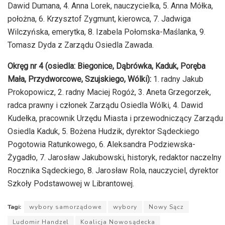
Dawid Dumana, 4. Anna Lorek, nauczycielka, 5. Anna Mółka,
położna, 6. Krzysztof Zygmunt, kierowca, 7. Jadwiga
Wilczyńska, emerytka, 8. Izabela Połomska-Maślanka, 9.
Tomasz Dyda z Zarządu Osiedla Zawada.
Okręg nr 4
(osiedla: Biegonice, Dąbrówka, Kaduk, Poręba
Mała, Przydworcowe, Szujskiego, Wólki):
1. radny Jakub
Prokopowicz, 2. radny Maciej Rogóż, 3. Aneta Grzegorzek,
radca prawny i członek Zarządu Osiedla Wólki, 4. Dawid
Kudełka, pracownik Urzędu Miasta i przewodniczący Zarządu
Osiedla Kaduk, 5. Bożena Hudzik, dyrektor Sądeckiego
Pogotowia Ratunkowego, 6. Aleksandra Podziewska-
Żygadło, 7. Jarosław Jakubowski, historyk, redaktor naczelny
Rocznika Sądeckiego, 8. Jarosław Rola, nauczyciel, dyrektor
Szkoły Podstawowej w Librantowej.
Tagi:
wybory samorządowe
wybory
Nowy Sącz
Ludomir Handzel
Koalicja Nowosądecka