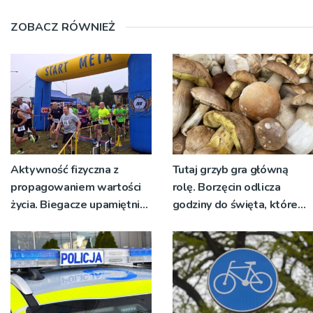
ZOBACZ RÓWNIEŻ
Aktywność fizyczna z
Tutaj grzyb gra główną
propagowaniem wartości
rolę. Borzęcin odlicza
życia. Biegacze upamiętnili
godziny do święta, które
św. Maksymiliana Kolbego
wyrosło na tradycji
pokoleń