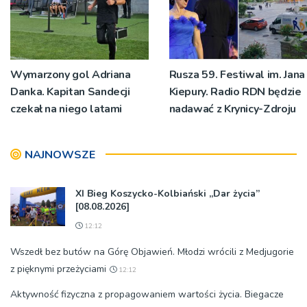
Wymarzony gol Adriana
Rusza 59. Festiwal im. Jana
Danka. Kapitan Sandecji
Kiepury. Radio RDN będzie
czekał na niego latami
nadawać z Krynicy-Zdroju
NAJNOWSZE
XI Bieg Koszycko-Kolbiański „Dar życia”
[08.08.2026]
12:12
Wszedł bez butów na Górę Objawień. Młodzi wrócili z Medjugorie
z pięknymi przeżyciami
12:12
Aktywność fizyczna z propagowaniem wartości życia. Biegacze