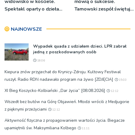
widowisko w kościele.
mówią o sukcesie.
Spektakl oparty o dzieła
Tarnowski zespół świętuje
św. Teresy Wielkiej
jubileusz i zaprasza na
koncert
NAJNOWSZE
Wypadek quada z udziałem dzieci. LPR zabrał
jedną z poszkodowanych osób
18:06
Kiepura znów przyjechał do Krynicy-Zdroju. Kultowy Festiwal
ruszył. Radio RDN nadawało program na żywo [ZDJĘCIA]
15:03
XI Bieg Koszycko-Kolbiański „Dar życia” [08.08.2026]
12:12
Wszedł bez butów na Górę Objawień. Młodzi wrócili z Medjugorie
z pięknymi przeżyciami
12:12
Aktywność fizyczna z propagowaniem wartości życia. Biegacze
upamiętnili św. Maksymiliana Kolbego
11:11