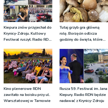
Kiepura znów przyjechał do
Tutaj grzyb gra główną
Krynicy-Zdroju. Kultowy
rolę. Borzęcin odlicza
Festiwal ruszył. Radio RDN
godziny do święta, które
nadawało program na
wyrosło na tradycji
żywo [ZDJĘCIA]
pokoleń
Kino plenerowe RDN
Rusza 59. Festiwal im. Jana
zawitało na boisku przy ul.
Kiepury. Radio RDN będzie
Warsztatowej w Tarnowie
nadawać z Krynicy-Zdroju