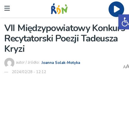
O
VII Międzypowiatowy Konkurs
Recytatorski Poezji Tadeusza
Kryzi
autor / źródło:
Joanna Solak-Motyka
A
2024/02/28 - 12:12