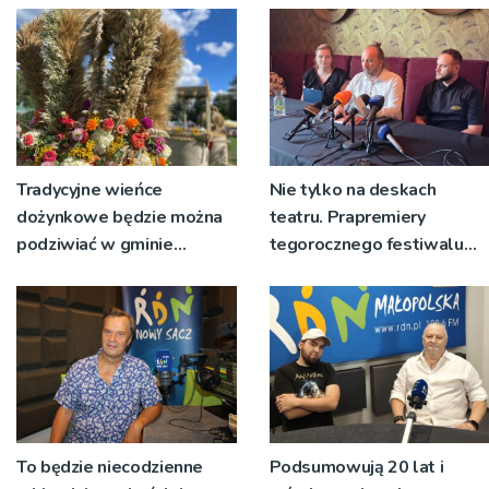
Tradycyjne wieńce
Nie tylko na deskach
dożynkowe będzie można
teatru. Prapremiery
podziwiać w gminie
tegorocznego festiwalu
Ryglice
Talia będą wystawiane w
niecodziennych
okolicznościach
To będzie niecodzienne
Podsumowują 20 lat i