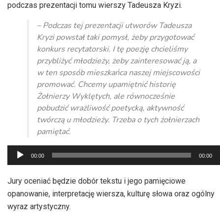
podczas prezentacji tomu wierszy Tadeusza Kryzi.
– Podczas tej prezentacji utworów Tadeusza
Kryzi powstał taki pomysł, żeby przygotować
konkurs recytatorski. I tę poezję chcieliśmy
przybliżyć młodzieży, żeby zainteresować ją, a
w ten sposób mieszkańca naszej miejscowości
promować. Chcemy upamiętnić historię
Żołnierzy Wyklętych, ale równocześnie
pobudzić wrażliwość poetycką, aktywność
twórczą u młodzieży. Trzeba o tych żołnierzach
pamiętać.
Odtwarzacz
00:00
00:00
plików
dźwiękowych
Jury oceniać będzie dobór tekstu i jego pamięciowe
opanowanie, interpretację wiersza, kulturę słowa oraz ogólny
wyraz artystyczny.