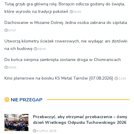
Tutaj grzyb gra główną rolę. Borzęcin odlicza godziny do święta,
które wyrosło na tradycji pokoleń
09:09
Dachowanie w Mszanie Dolnej. Jedna osoba zabrana do szpitala
07:07
Utworzą kilometry ścieżek rowerowych, nie wydając ani złotówki
na ich budowę
06:06
Do końca sierpnia zamknięta zostanie droga w Chomranicach
05:05
Kino plenerowe na boisku KS Metal Tarnów [07.08.2026]
21:09
NIE PRZEGAP
Przebaczyć, aby otrzymać przebaczenie – ósmy
dzień Wielkiego Odpustu Tuchowskiego 2026
9 LIPCA 2026