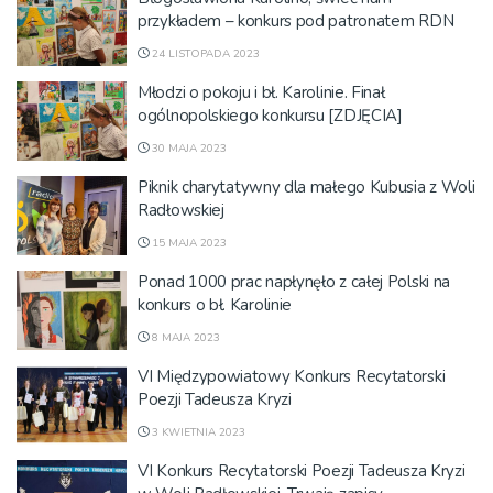
przykładem – konkurs pod patronatem RDN
24 LISTOPADA 2023
Młodzi o pokoju i bł. Karolinie. Finał
ogólnopolskiego konkursu [ZDJĘCIA]
30 MAJA 2023
Piknik charytatywny dla małego Kubusia z Woli
Radłowskiej
15 MAJA 2023
Ponad 1000 prac napłynęło z całej Polski na
konkurs o bł. Karolinie
8 MAJA 2023
VI Międzypowiatowy Konkurs Recytatorski
Poezji Tadeusza Kryzi
3 KWIETNIA 2023
VI Konkurs Recytatorski Poezji Tadeusza Kryzi