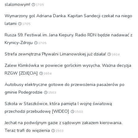
slalomowym!
17:05
Wymarzony gol Adriana Danka. Kapitan Sandecji czekał na niego
latami
17:05
Rusza 59. Festiwal im. Jana Kiepury. Radio RDN będzie nadawać z
Krynicy-Zdroju
17:05
Strefa zewnętrzna Pływalni Limanowskiej już działa!
16:04
Zalew Klimkówka w powiecie gorlickim wysycha. Ważna decyzja
RZGW [ZDJĘCIA]
16:04
Autobusy elektryczne gotowe do przewożenia pasażerów po
gminie Podegrodzie
15:03
Szkoła w Staszkówce, która pamięta I wojnę światową
przechodzi przebudowę [WIDEO]
15:03
Jechał na podwójnym gazie z sądowym zakazem kierowania.
Teraz trafi do więzienia
15:03