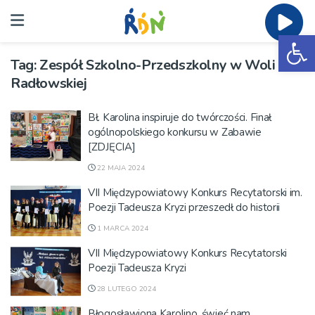
Ot
Tag:
Zespół Szkolno-Przedszkolny w Woli
Radłowskiej
Bł. Karolina inspiruje do twórczości. Finał
ogólnopolskiego konkursu w Zabawie
[ZDJĘCIA]
22 MAJA 2024
VII Międzypowiatowy Konkurs Recytatorski im.
Poezji Tadeusza Kryzi przeszedł do historii
1 MARCA 2024
VII Międzypowiatowy Konkurs Recytatorski
Poezji Tadeusza Kryzi
28 LUTEGO 2024
Błogosławiona Karolino, świeć nam