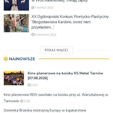
w Woli Radłowskiej. Trwają zapisy
7 MARCA 2023
XX Ogólnopolski Konkurs Poetycko-Plastyczny
'Błogosławiona Karolino, świeć nam
przykładem…’
9 GRUDNIA 2022
POKAŻ WIĘCEJ
NAJNOWSZE
Kino plenerowe na boisku KS Metal Tarnów
[07.08.2026]
21:09
Kino plenerowe RDN zawitało na boisku przy ul. Warsztatowej w
Tarnowie
21:09
Dominika Brzeska mistrzynią Europy w kajakarstwie