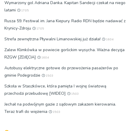
Wymarzony gol Adriana Danka. Kapitan Sandecji czekał na niego
latami
17:05
Rusza 59. Festiwal im. Jana Kiepury. Radio RDN będzie nadawać z
Krynicy-Zdroju
17:05
Strefa zewnętrzna Pływalni Limanowskiej już działa!
16:04
Zalew Klimkówka w powiecie gorlickim wysycha. Ważna decyzja
RZGW [ZDJĘCIA]
16:04
Autobusy elektryczne gotowe do przewożenia pasażerów po
gminie Podegrodzie
15:03
Szkoła w Staszkówce, która pamięta I wojnę światową
przechodzi przebudowę [WIDEO]
15:03
Jechał na podwójnym gazie z sądowym zakazem kierowania.
Teraz trafi do więzienia
15:03