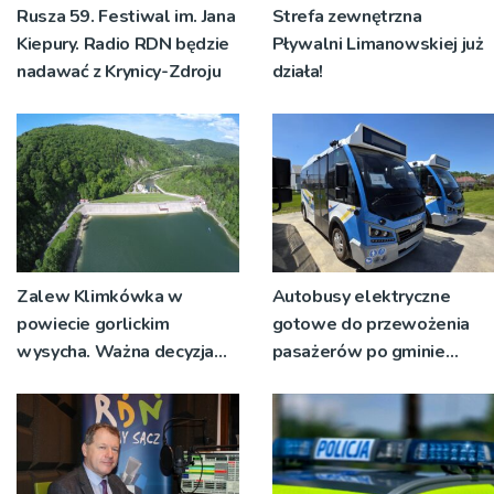
Rusza 59. Festiwal im. Jana
Strefa zewnętrzna
Kiepury. Radio RDN będzie
Pływalni Limanowskiej już
nadawać z Krynicy-Zdroju
działa!
Zalew Klimkówka w
Autobusy elektryczne
powiecie gorlickim
gotowe do przewożenia
wysycha. Ważna decyzja
pasażerów po gminie
RZGW [ZDJĘCIA]
Podegrodzie