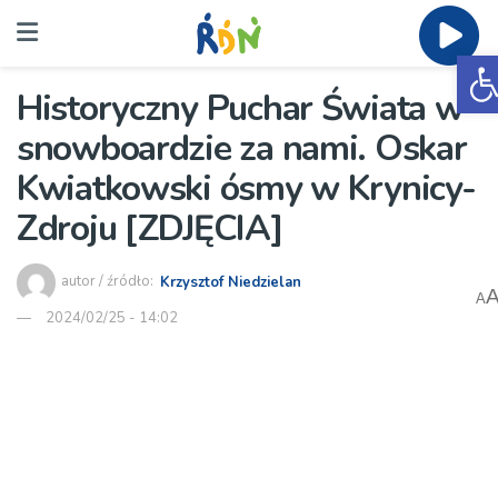
O
Historyczny Puchar Świata w
snowboardzie za nami. Oskar
Kwiatkowski ósmy w Krynicy-
Zdroju [ZDJĘCIA]
autor / źródło:
Krzysztof Niedzielan
A
2024/02/25 - 14:02