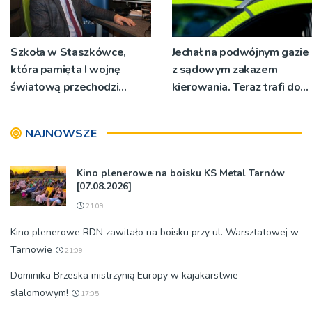
Szkoła w Staszkówce,
Jechał na podwójnym gazie
która pamięta I wojnę
z sądowym zakazem
światową przechodzi
kierowania. Teraz trafi do
przebudowę [WIDEO]
więzienia
NAJNOWSZE
Kino plenerowe na boisku KS Metal Tarnów
[07.08.2026]
21:09
Kino plenerowe RDN zawitało na boisku przy ul. Warsztatowej w
Tarnowie
21:09
Dominika Brzeska mistrzynią Europy w kajakarstwie
slalomowym!
17:05