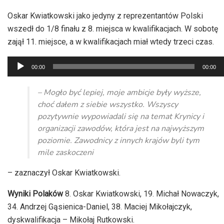
Oskar Kwiatkowski jako jedyny z reprezentantów Polski
wszedł do 1/8 finału z 8. miejsca w kwalifikacjach. W sobotę
zajął 11. miejsce, a w kwalifikacjach miał wtedy trzeci czas.
Odtwarzacz
00:00
00:00
plików
dźwiękowych
– Mogło być lepiej, moje ambicje były wyższe,
choć dałem z siebie wszystko. Wszyscy
pozytywnie wypowiadali się na temat Krynicy i
organizacji zawodów, która jest na najwyższym
poziomie. Zawodnicy z innych krajów byli tym
mile zaskoczeni
– zaznaczył Oskar Kwiatkowski.
Wyniki Polaków
8. Oskar Kwiatkowski, 19. Michał Nowaczyk,
34. Andrzej Gąsienica-Daniel, 38. Maciej Mikołajczyk,
dyskwalifikacja – Mikołaj Rutkowski.