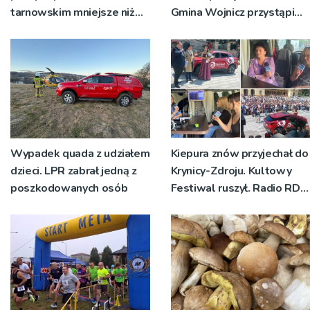
tarnowskim mniejsze niż
Gmina Wojnicz przystąpi
rok temu
do zmian w dokumentach
planistycznych
Wypadek quada z udziałem
Kiepura znów przyjechał do
dzieci. LPR zabrał jedną z
Krynicy-Zdroju. Kultowy
poszkodowanych osób
Festiwal ruszył. Radio RDN
nadawało program na
żywo [ZDJĘCIA]