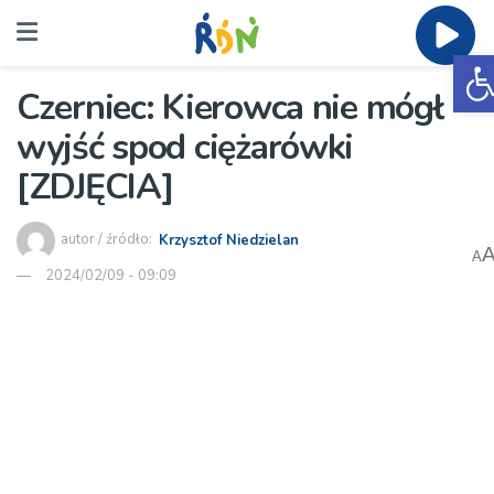
O
Czerniec: Kierowca nie mógł
wyjść spod ciężarówki
[ZDJĘCIA]
autor / źródło:
Krzysztof Niedzielan
A
2024/02/09 - 09:09