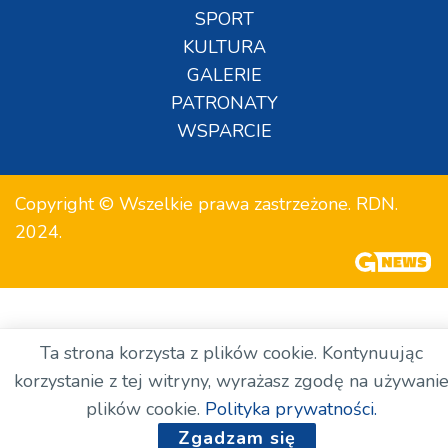
SPORT
KULTURA
GALERIE
PATRONATY
WSPARCIE
Copyright © Wszelkie prawa zastrzeżone. RDN.
2024.
Ta strona korzysta z plików cookie. Kontynuując
korzystanie z tej witryny, wyrażasz zgodę na używani
plików cookie.
Polityka prywatności.
Zgadzam się