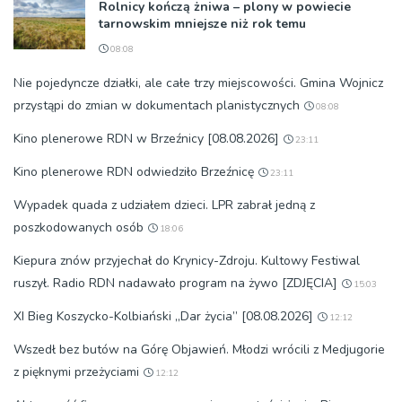
Rolnicy kończą żniwa – plony w powiecie
tarnowskim mniejsze niż rok temu
08:08
Nie pojedyncze działki, ale całe trzy miejscowości. Gmina Wojnicz
przystąpi do zmian w dokumentach planistycznych
08:08
Kino plenerowe RDN w Brzeźnicy [08.08.2026]
23:11
Kino plenerowe RDN odwiedziło Brzeźnicę
23:11
Wypadek quada z udziałem dzieci. LPR zabrał jedną z
poszkodowanych osób
18:06
Kiepura znów przyjechał do Krynicy-Zdroju. Kultowy Festiwal
ruszył. Radio RDN nadawało program na żywo [ZDJĘCIA]
15:03
XI Bieg Koszycko-Kolbiański „Dar życia” [08.08.2026]
12:12
Wszedł bez butów na Górę Objawień. Młodzi wrócili z Medjugorie
z pięknymi przeżyciami
12:12