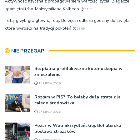
Aktywność fizyczna z propagowaniem wartości życia. Biegacze
upamiętnili św. Maksymiliana Kolbego
11:11
Tutaj grzyb gra główną rolę. Borzęcin odlicza godziny do święta,
które wyrosło na tradycji pokoleń
09:09
NIE PRZEGAP
Bezpłatna profilaktyczna kolonoskopia w
znieczuleniu
15 LIPCA 2026
Rozłam w PiS? 'To byłaby duża strata dla
całego środowiska”
27 LIPCA 2026
Pożar w Woli Skrzydlańskiej. Bohaterska
postawa strażaków