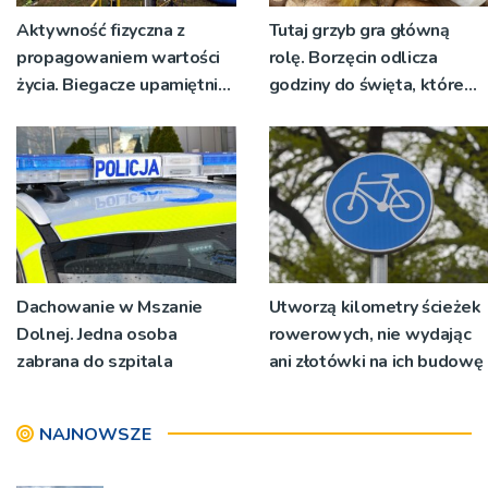
Aktywność fizyczna z
Tutaj grzyb gra główną
propagowaniem wartości
rolę. Borzęcin odlicza
życia. Biegacze upamiętnili
godziny do święta, które
św. Maksymiliana Kolbego
wyrosło na tradycji
pokoleń
Dachowanie w Mszanie
Utworzą kilometry ścieżek
Dolnej. Jedna osoba
rowerowych, nie wydając
zabrana do szpitala
ani złotówki na ich budowę
NAJNOWSZE