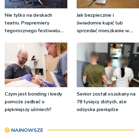
Nie tylko na deskach
Jak bezpiecznie i
teatru. Prapremiery
świadomie kupić lub
tegorocznego festiwalu
sprzedać mieszkanie w
Talia będą wystawiane w
Krakowie?
niecodziennych
okolicznościach
Czym jest bonding i kiedy
Senior został oszukany na
pomoże zadbać o
78 tysięcy złotych, ale
piękniejszy uśmiech?
odzyska pieniądze
NAJNOWSZE