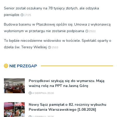
Senior został oszukany na 78 tysięcy złotych, ale odzyska
pieniądze
17:05
Budowa basenu w Ptaszkowej opóźni się. Umowa z wykonawcą
wyłonionym w przetargu nie zostanie podpisana
15:03
To będzie niecodzienne widowisko w kościele. Spektakl oparty o
dzieła św. Teresy Wielkiej
15:03
NIE PRZEGAP
Porządkowi szykują się do wymarszu. Mają
ważną rolę na PPT na Jasną Górę
4 SIERPNIA 2026
Nowy Sącz pamiętał o 82. rocznicy wybuchu
Powstania Warszawskiego [1.08.2026]
1 SIERPNIA 2026