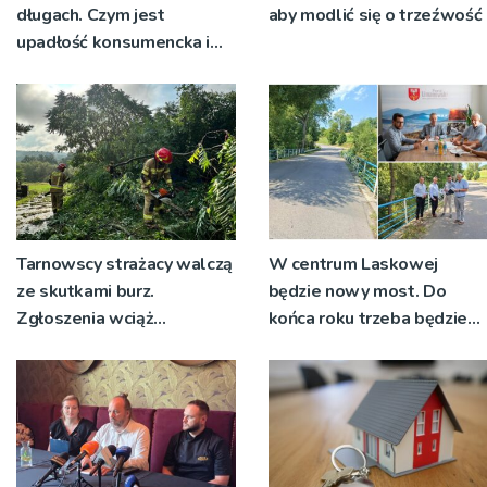
długach. Czym jest
aby modlić się o trzeźwość
upadłość konsumencka i
kiedy staje się jedynym
rozsądnym wyjściem?
Tarnowscy strażacy walczą
W centrum Laskowej
ze skutkami burz.
będzie nowy most. Do
Zgłoszenia wciąż
końca roku trzeba będzie
napływają
korzystać z objazdów