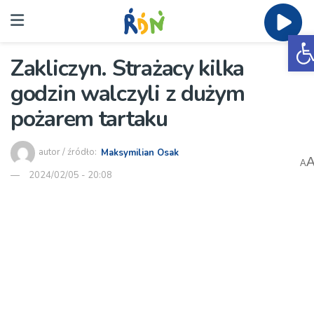
O
Zakliczyn. Strażacy kilka
godzin walczyli z dużym
pożarem tartaku
autor / źródło:
Maksymilian Osak
A
2024/02/05 - 20:08