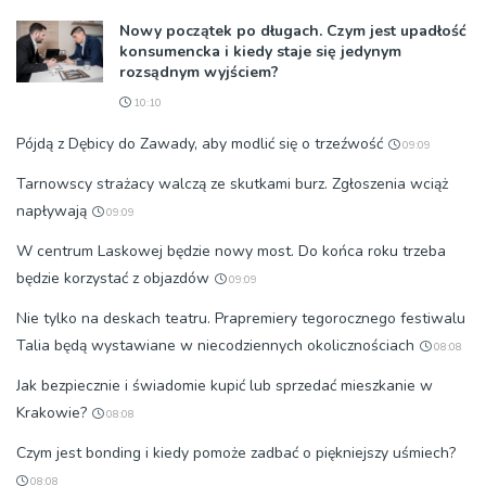
Nowy początek po długach. Czym jest upadłość
konsumencka i kiedy staje się jedynym
rozsądnym wyjściem?
10:10
Pójdą z Dębicy do Zawady, aby modlić się o trzeźwość
09:09
Tarnowscy strażacy walczą ze skutkami burz. Zgłoszenia wciąż
napływają
09:09
W centrum Laskowej będzie nowy most. Do końca roku trzeba
będzie korzystać z objazdów
09:09
Nie tylko na deskach teatru. Prapremiery tegorocznego festiwalu
Talia będą wystawiane w niecodziennych okolicznościach
08:08
Jak bezpiecznie i świadomie kupić lub sprzedać mieszkanie w
Krakowie?
08:08
Czym jest bonding i kiedy pomoże zadbać o piękniejszy uśmiech?
08:08