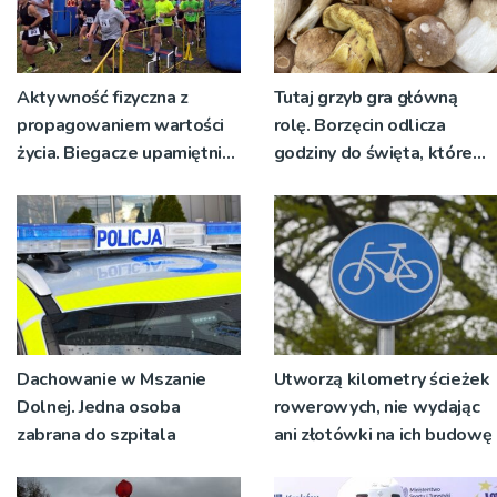
Aktywność fizyczna z
Tutaj grzyb gra główną
propagowaniem wartości
rolę. Borzęcin odlicza
życia. Biegacze upamiętnili
godziny do święta, które
św. Maksymiliana Kolbego
wyrosło na tradycji
pokoleń
Dachowanie w Mszanie
Utworzą kilometry ścieżek
Dolnej. Jedna osoba
rowerowych, nie wydając
zabrana do szpitala
ani złotówki na ich budowę