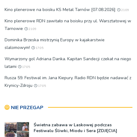
Kino plenerowe na boisku KS Metal Tarnów [07.08.2026]
21:09
Kino plenerowe RDN zawitało na boisku przy ul. Warsztatowej w
Tarnowie
21:09
Dominika Brzeska mistrzynią Europy w kajakarstwie
slalomowym!
17:05
Wymarzony gol Adriana Danka. Kapitan Sandecji czekał na niego
latami
17:05
Rusza 59. Festiwal im. Jana Kiepury. Radio RDN będzie nadawać z
Krynicy-Zdroju
17:05
NIE PRZEGAP
Świetna zabawa w Laskowej podczas
Festiwalu Śliwki, Miodu i Sera [ZDJĘCIA]