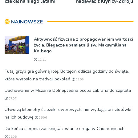
czekał na niego latami
nadawać z Krynicy-Zdroju
NAJNOWSZE
Aktywność fizyczna z propagowaniem wartości
życia. Biegacze upamiętnili św. Maksymiliana
Kolbego
11:11
Tutaj grzyb gra główną rolę. Borzęcin odlicza godziny do święta,
które wyrosło na tradycji pokoleń
09:09
Dachowanie w Mszanie Dolnej. Jedna osoba zabrana do szpitala
07:07
Utworzą kilometry ścieżek rowerowych, nie wydając ani złotówki
na ich budowę
06:06
Do końca sierpnia zamknięta zostanie droga w Chomranicach
05:05