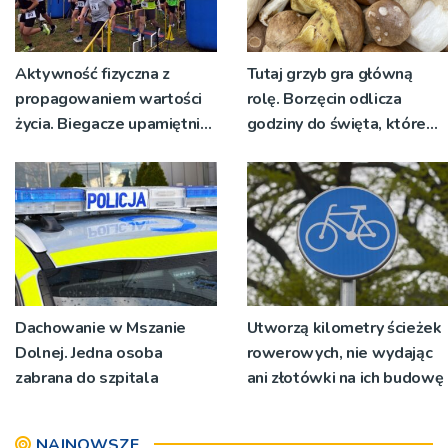
Aktywność fizyczna z
Tutaj grzyb gra główną
propagowaniem wartości
rolę. Borzęcin odlicza
życia. Biegacze upamiętnili
godziny do święta, które
św. Maksymiliana Kolbego
wyrosło na tradycji
pokoleń
Dachowanie w Mszanie
Utworzą kilometry ścieżek
Dolnej. Jedna osoba
rowerowych, nie wydając
zabrana do szpitala
ani złotówki na ich budowę
NAJNOWSZE