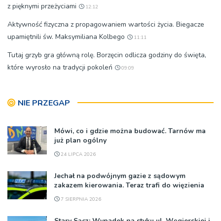
z pięknymi przeżyciami
12:12
Aktywność fizyczna z propagowaniem wartości życia. Biegacze
upamiętnili św. Maksymiliana Kolbego
11:11
Tutaj grzyb gra główną rolę. Borzęcin odlicza godziny do święta,
które wyrosło na tradycji pokoleń
09:09
NIE PRZEGAP
Mówi, co i gdzie można budować. Tarnów ma
już plan ogólny
24 LIPCA 2026
Jechał na podwójnym gazie z sądowym
zakazem kierowania. Teraz trafi do więzienia
7 SIERPNIA 2026
Stary Sącz: Wypadek na styku ul. Węgierskiej i