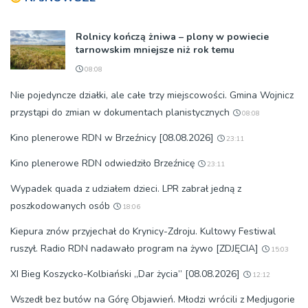
Rolnicy kończą żniwa – plony w powiecie
tarnowskim mniejsze niż rok temu
08:08
Nie pojedyncze działki, ale całe trzy miejscowości. Gmina Wojnicz
przystąpi do zmian w dokumentach planistycznych
08:08
Kino plenerowe RDN w Brzeźnicy [08.08.2026]
23:11
Kino plenerowe RDN odwiedziło Brzeźnicę
23:11
Wypadek quada z udziałem dzieci. LPR zabrał jedną z
poszkodowanych osób
18:06
Kiepura znów przyjechał do Krynicy-Zdroju. Kultowy Festiwal
ruszył. Radio RDN nadawało program na żywo [ZDJĘCIA]
15:03
XI Bieg Koszycko-Kolbiański „Dar życia” [08.08.2026]
12:12
Wszedł bez butów na Górę Objawień. Młodzi wrócili z Medjugorie