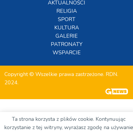
AKTUALNOŚCI
RELIGIA
SPORT
KULTURA
GALERIE
PATRONATY
WSPARCIE
Copyright © Wszelkie prawa zastrzeżone. RDN.
2024.
Ta strona korzysta z plików cookie. Kontynuując
korzystanie z tej witryny, wyrażasz zgodę na używani