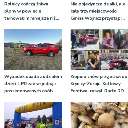
Rolnicy kończą żniwa –
Nie pojedyncze działki, ale
plony w powiecie
całe trzy miejscowości.
tarnowskim mniejsze niż
Gmina Wojnicz przystąpi
rok temu
do zmian w dokumentach
planistycznych
Wypadek quada z udziałem
Kiepura znów przyjechał do
dzieci. LPR zabrał jedną z
Krynicy-Zdroju. Kultowy
poszkodowanych osób
Festiwal ruszył. Radio RDN
nadawało program na
żywo [ZDJĘCIA]