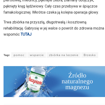
piersiowej, miednicy, pęknięte żebra, złamany obojczyk,
pęknięty kręg lędźwiowy. Cały czas przebywa w śpiączce
famakologicznej. Wkrótce czeka ją kolejna operacja głowy.
Trwa zbiórka na przyszłą, długotrwałą i kosztowną
rehabilitację. Gabrysię w jej walce o powrót do zdrowia można
wspomóc
TUTAJ
Tagi:
pomoc
wsparcie
zbiórka na leczenie
Brzesko