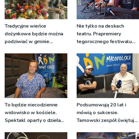
Tradycyjne wieńce
Nie tylko na deskach
dożynkowe będzie można
teatru. Prapremiery
podziwiać w gminie
tegorocznego festiwalu
Ryglice
Talia będą wystawiane w
niecodziennych
okolicznościach
To będzie niecodzienne
Podsumowują 20 lat i
widowisko w kościele.
mówią o sukcesie.
Spektakl oparty o dzieła
Tarnowski zespół świętuje
św. Teresy Wielkiej
jubileusz i zaprasza na
koncert