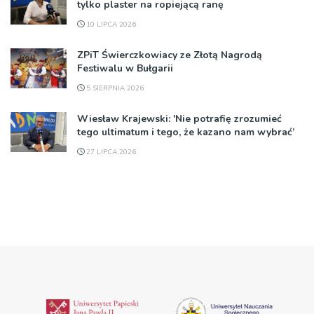
tylko plaster na ropiejącą ranę
10 LIPCA 2026
ZPiT Świerczkowiacy ze Złotą Nagrodą
Festiwalu w Bułgarii
5 SIERPNIA 2026
Wiesław Krajewski: 'Nie potrafię zrozumieć
tego ultimatum i tego, że kazano nam wybrać’
27 LIPCA 2026