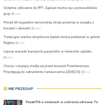
Ostatnie odliczanie do PPT. Zapisać można się u przewodników
grup
14:02
Ponad 50 wyjazdów tarnowskiej straży pożarnej w związku z
burzami i ulewami
14:02
Tradycyjne wieńce dożynkowe będzie można podziwiać w gminie
Ryglice
13:01
Lepsze warunki transportu pacjentów w mieleckim szpitalu
13:01
Chorzy i cierpiący modlą się przed Jezusem Przemienionym.
Przystępują do sakramentu namaszczenia [ZDJĘCIA]
12:12
NIE PRZEGAP
Poseł PiS o zmianach w ochronie zdrowia: To