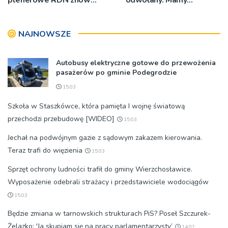
rusza w region
oświadczenia
organizatorów i spółki NIK
NAJNOWSZE
Autobusy elektryczne gotowe do przewożenia
pasażerów po gminie Podegrodzie
15:03
Szkoła w Staszkówce, która pamięta I wojnę światową
przechodzi przebudowę [WIDEO]
15:03
Jechał na podwójnym gazie z sądowym zakazem kierowania.
Teraz trafi do więzienia
15:03
Sprzęt ochrony ludności trafił do gminy Wierzchosławice.
Wyposażenie odebrali strażacy i przedstawiciele wodociągów
15:03
Będzie zmiana w tarnowskich strukturach PiS? Poseł Szczurek-
Żelazko: 'Ja skupiam się na pracy parlamentarzysty’
14:02