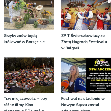
Grzyby znów będą
ZPiT Świerczkowiacy ze
królować w Borzęcinie!
Złotą Nagrodą Festiwalu
w Bułgarii
Trzy miejscowości – trzy
Festiwal na stadionie w
różne filmy. Kino
Nowym Sączu został
plenerowe RDN znów
odwołany. Mamy