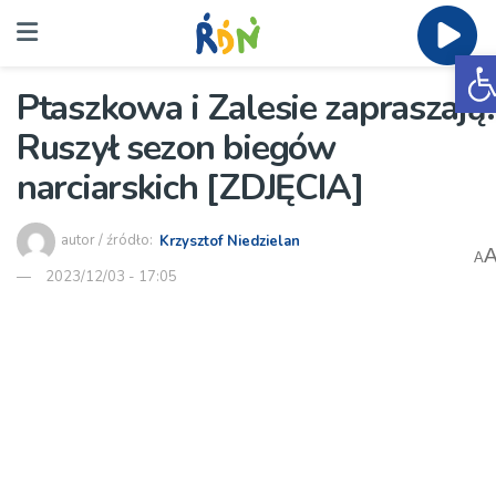
O
Ptaszkowa i Zalesie zapraszają.
Ruszył sezon biegów
narciarskich [ZDJĘCIA]
autor / źródło:
Krzysztof Niedzielan
A
2023/12/03 - 17:05