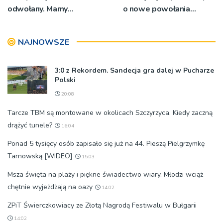
odwołany. Mamy
o nowe powołania
oświadczenia
[ZDJĘCIA]
organizatorów i spółki NIK
NAJNOWSZE
3:0 z Rekordem. Sandecja gra dalej w Pucharze
Polski
20:08
Tarcze TBM są montowane w okolicach Szczyrzyca. Kiedy zaczną
drążyć tunele?
16:04
Ponad 5 tysięcy osób zapisało się już na 44. Pieszą Pielgrzymkę
Tarnowską [WIDEO]
15:03
Msza święta na plaży i piękne świadectwo wiary. Młodzi wciąż
chętnie wyjeżdżają na oazy
14:02
ZPiT Świerczkowiacy ze Złotą Nagrodą Festiwalu w Bułgarii
14:02