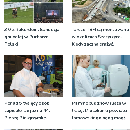
3:0 z Rekordem. Sandecja
Tarcze TBM są montowane
gra dalej w Pucharze
w okolicach Szczyrzyca.
Polski
Kiedy zaczną drążyć
tunele?
Ponad 5 tysięcy osób
Mammobus znów rusza w
zapisało się już na 44.
trasę. Mieszkanki powiatu
Pieszą Pielgrzymkę
tarnowskiego będą mogły
Tarnowską [WIDEO]
wykonać bezpłatne