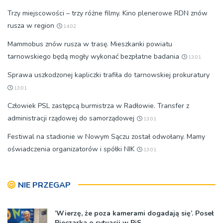
Trzy miejscowości – trzy różne filmy. Kino plenerowe RDN znów
rusza w region
14:02
Mammobus znów rusza w trasę. Mieszkanki powiatu
tarnowskiego będą mogły wykonać bezpłatne badania
13:01
Sprawa uszkodzonej kapliczki trafiła do tarnowskiej prokuratury
13:01
Człowiek PSL zastępcą burmistrza w Radłowie. Transfer z
administracji rządowej do samorządowej
13:01
Festiwal na stadionie w Nowym Sączu został odwołany. Mamy
oświadczenia organizatorów i spółki NIK
13:01
NIE PRZEGAP
’Wierzę, że poza kamerami dogadają się’. Poseł
Pieczarka o sytuacji w PiS