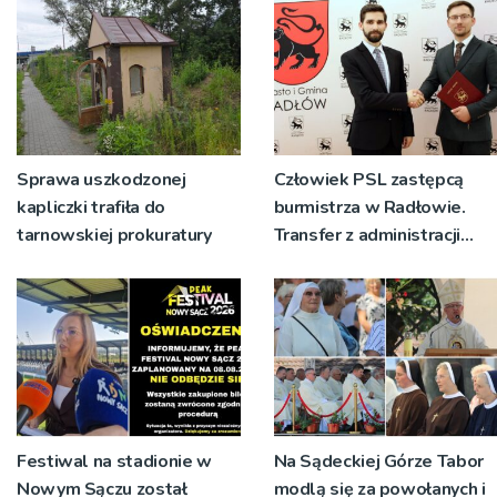
badania
Sprawa uszkodzonej
Człowiek PSL zastępcą
kapliczki trafiła do
burmistrza w Radłowie.
tarnowskiej prokuratury
Transfer z administracji
rządowej do
samorządowej
Festiwal na stadionie w
Na Sądeckiej Górze Tabor
Nowym Sączu został
modlą się za powołanych i