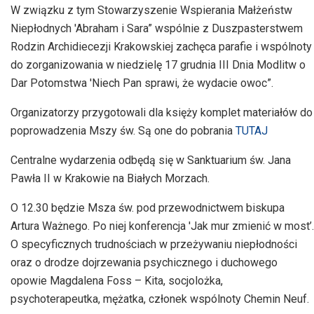
W związku z tym Stowarzyszenie Wspierania Małżeństw
Niepłodnych 'Abraham i Sara” wspólnie z Duszpasterstwem
Rodzin Archidiecezji Krakowskiej zachęca parafie i wspólnoty
do zorganizowania w niedzielę 17 grudnia III Dnia Modlitw o
Dar Potomstwa 'Niech Pan sprawi, że wydacie owoc”.
Organizatorzy przygotowali dla księży komplet materiałów do
poprowadzenia Mszy św. Są one do pobrania
TUTAJ
Centralne wydarzenia odbędą się w Sanktuarium św. Jana
Pawła II w Krakowie na Białych Morzach.
O 12.30 będzie Msza św. pod przewodnictwem biskupa
Artura Ważnego. Po niej konferencja 'Jak mur zmienić w most’.
O specyficznych trudnościach w przeżywaniu niepłodności
oraz o drodze dojrzewania psychicznego i duchowego
opowie Magdalena Foss – Kita, socjolożka,
psychoterapeutka, mężatka, członek wspólnoty Chemin Neuf.