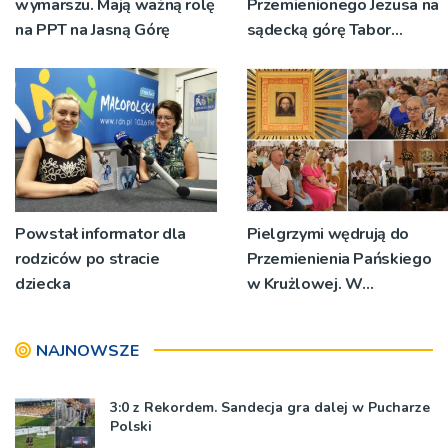
wymarszu. Mają ważną rolę
Przemienionego Jezusa na
na PPT na Jasną Górę
sądecką górę Tabor
[ZDJĘCIA]
Powstał informator dla
Pielgrzymi wędrują do
rodziców po stracie
Przemienienia Pańskiego
dziecka
w Krużlowej. W
sanktuarium trwa Wielki
Odpust [ZDJĘCIA]
NAJNOWSZE
3:0 z Rekordem. Sandecja gra dalej w Pucharze
Polski