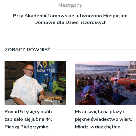
Następny
Przy Akademii Tarnowskiej utworzono Hospicjum
Domowe dla Dzieci i Dorosłych
ZOBACZ RÓWNIEŻ
Ponad 5 tysięcy osób
Msza święta na plaży i
zapisało się już na 44.
piękne świadectwo wiary.
Pieszą Pielgrzymkę
Młodzi wciąż chętnie
Tarnowską [WIDEO]
wyjeżdżają na oazy