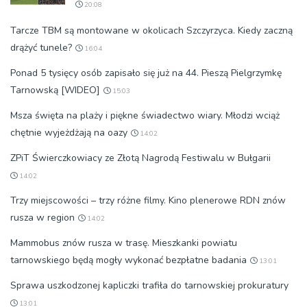
20:08
Tarcze TBM są montowane w okolicach Szczyrzyca. Kiedy zaczną
drążyć tunele?
16:04
Ponad 5 tysięcy osób zapisało się już na 44. Pieszą Pielgrzymkę
Tarnowską [WIDEO]
15:03
Msza święta na plaży i piękne świadectwo wiary. Młodzi wciąż
chętnie wyjeżdżają na oazy
14:02
ZPiT Świerczkowiacy ze Złotą Nagrodą Festiwalu w Bułgarii
14:02
Trzy miejscowości – trzy różne filmy. Kino plenerowe RDN znów
rusza w region
14:02
Mammobus znów rusza w trasę. Mieszkanki powiatu
tarnowskiego będą mogły wykonać bezpłatne badania
13:01
Sprawa uszkodzonej kapliczki trafiła do tarnowskiej prokuratury
13:01