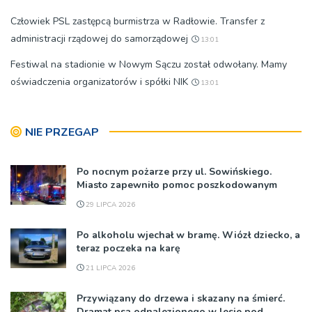
Człowiek PSL zastępcą burmistrza w Radłowie. Transfer z
administracji rządowej do samorządowej
13:01
Festiwal na stadionie w Nowym Sączu został odwołany. Mamy
oświadczenia organizatorów i spółki NIK
13:01
NIE PRZEGAP
Po nocnym pożarze przy ul. Sowińskiego.
Miasto zapewniło pomoc poszkodowanym
29 LIPCA 2026
Po alkoholu wjechał w bramę. Wiózł dziecko, a
teraz poczeka na karę
21 LIPCA 2026
Przywiązany do drzewa i skazany na śmierć.
Dramat psa odnalezionego w lesie pod