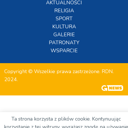
AKTUALNOŚCI
RELIGIA
SPORT
KULTURA
GALERIE
PATRONATY
WSPARCIE
Copyright © Wszelkie prawa zastrzeżone. RDN.
2024.
Ta strona korzysta z plików cookie. Kontynuując
korzystanie z tej witryny, wyrażasz zgodę na używani