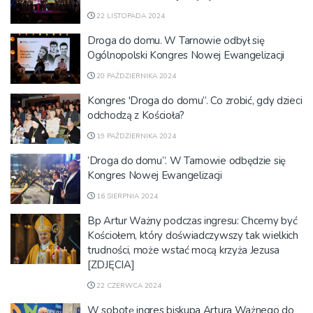
22 LISTOPADA 2024
Droga do domu. W Tarnowie odbył się
Ogólnopolski Kongres Nowej Ewangelizacji
20 PAŹDZIERNIKA 2024
Kongres 'Droga do domu”. Co zrobić, gdy dzieci
odchodzą z Kościoła?
19 PAŹDZIERNIKA 2024
’Droga do domu”. W Tarnowie odbędzie się
Kongres Nowej Ewangelizacji
16 SIERPNIA 2024
Bp Artur Ważny podczas ingresu: Chcemy być
Kościołem, który doświadczywszy tak wielkich
trudności, może wstać mocą krzyża Jezusa
[ZDJĘCIA]
22 CZERWCA 2024
W sobotę ingres biskupa Artura Ważnego do