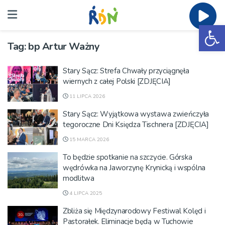
Ot
Tag:
bp Artur Ważny
Stary Sącz: Strefa Chwały przyciągnęła
wiernych z całej Polski [ZDJĘCIA]
11 LIPCA 2026
Stary Sącz: Wyjątkowa wystawa zwieńczyła
tegoroczne Dni Księdza Tischnera [ZDJĘCIA]
15 MARCA 2026
To będzie spotkanie na szczycie. Górska
wędrówka na Jaworzynę Krynicką i wspólna
modlitwa
4 LIPCA 2025
Zbliża się Międzynarodowy Festiwal Kolęd i
Pastorałek. Eliminacje będą w Tuchowie