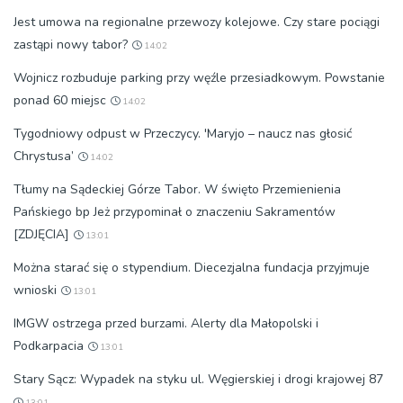
Jest umowa na regionalne przewozy kolejowe. Czy stare pociągi
zastąpi nowy tabor?
14:02
Wojnicz rozbuduje parking przy węźle przesiadkowym. Powstanie
ponad 60 miejsc
14:02
Tygodniowy odpust w Przeczycy. 'Maryjo – naucz nas głosić
Chrystusa’
14:02
Tłumy na Sądeckiej Górze Tabor. W święto Przemienienia
Pańskiego bp Jeż przypominał o znaczeniu Sakramentów
[ZDJĘCIA]
13:01
Można starać się o stypendium. Diecezjalna fundacja przyjmuje
wnioski
13:01
IMGW ostrzega przed burzami. Alerty dla Małopolski i
Podkarpacia
13:01
Stary Sącz: Wypadek na styku ul. Węgierskiej i drogi krajowej 87