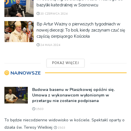
bazyliki katedralnej w Sosnowcu
20 CZERWCA 2024
Bp Artur Ważny o pierwszych tygodniach w
nowej diecezji: To boli, kiedy zaczynam czuć się
częścią cierpiącego Kościoła
24 MAJA 2024
POKAŻ WIĘCEJ
NAJNOWSZE
Budowa basenu w Ptaszkowej opóźni się.
Umowa z wykonawcom wyłonionym w
przetargu nie zostanie podpisana
15:03
To będzie niecodzienne widowisko w kościele. Spektakl oparty o
działa św. Teresy Wielkiej
15:03