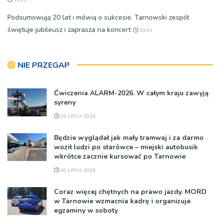
13:01
Podsumowują 20 lat i mówią o sukcesie. Tarnowski zespół
świętuje jubileusz i zaprasza na koncert
13:01
NIE PRZEGAP
Ćwiczenia ALARM-2026. W całym kraju zawyją
syreny
19 LIPCA 2026
Będzie wyglądał jak mały tramwaj i za darmo
woził ludzi po starówce – miejski autobusik
wkrótce zacznie kursować po Tarnowie
30 LIPCA 2026
Coraz więcej chętnych na prawo jazdy. MORD
w Tarnowie wzmacnia kadrę i organizuje
egzaminy w soboty