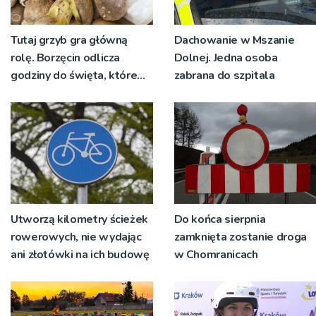
Tutaj grzyb gra główną
Dachowanie w Mszanie
rolę. Borzęcin odlicza
Dolnej. Jedna osoba
godziny do święta, które
zabrana do szpitala
wyrosło na tradycji
pokoleń
Utworzą kilometry ścieżek
Do końca sierpnia
rowerowych, nie wydając
zamknięta zostanie droga
ani złotówki na ich budowę
w Chomranicach