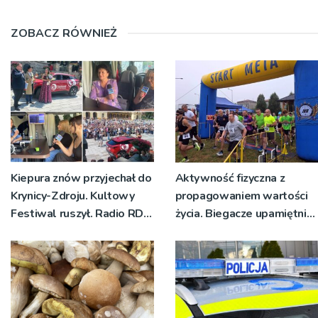
ZOBACZ RÓWNIEŻ
Kiepura znów przyjechał do
Aktywność fizyczna z
Krynicy-Zdroju. Kultowy
propagowaniem wartości
Festiwal ruszył. Radio RDN
życia. Biegacze upamiętnili
nadawało program na
św. Maksymiliana Kolbego
żywo [ZDJĘCIA]