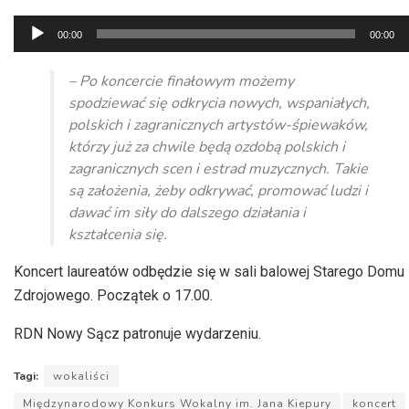
Odtwarzacz
00:00
00:00
plików
dźwiękowych
– Po koncercie finałowym możemy
spodziewać się odkrycia nowych, wspaniałych,
polskich i zagranicznych artystów-śpiewaków,
którzy już za chwile będą ozdobą polskich i
zagranicznych scen i estrad muzycznych. Takie
są założenia, żeby odkrywać, promować ludzi i
dawać im siły do dalszego działania i
kształcenia się.
Koncert laureatów odbędzie się w sali balowej Starego Domu
Zdrojowego. Początek o 17.00.
RDN Nowy Sącz patronuje wydarzeniu.
Tagi:
wokaliści
Międzynarodowy Konkurs Wokalny im. Jana Kiepury
koncert