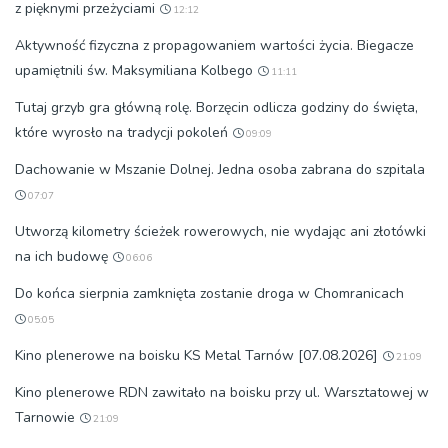
z pięknymi przeżyciami
12:12
Aktywność fizyczna z propagowaniem wartości życia. Biegacze
upamiętnili św. Maksymiliana Kolbego
11:11
Tutaj grzyb gra główną rolę. Borzęcin odlicza godziny do święta,
które wyrosło na tradycji pokoleń
09:09
Dachowanie w Mszanie Dolnej. Jedna osoba zabrana do szpitala
07:07
Utworzą kilometry ścieżek rowerowych, nie wydając ani złotówki
na ich budowę
06:06
Do końca sierpnia zamknięta zostanie droga w Chomranicach
05:05
Kino plenerowe na boisku KS Metal Tarnów [07.08.2026]
21:09
Kino plenerowe RDN zawitało na boisku przy ul. Warsztatowej w
Tarnowie
21:09