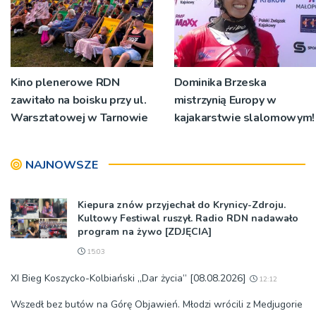
Kino plenerowe RDN
Dominika Brzeska
zawitało na boisku przy ul.
mistrzynią Europy w
Warsztatowej w Tarnowie
kajakarstwie slalomowym!
NAJNOWSZE
Kiepura znów przyjechał do Krynicy-Zdroju.
Kultowy Festiwal ruszył. Radio RDN nadawało
program na żywo [ZDJĘCIA]
15:03
XI Bieg Koszycko-Kolbiański „Dar życia” [08.08.2026]
12:12
Wszedł bez butów na Górę Objawień. Młodzi wrócili z Medjugorie