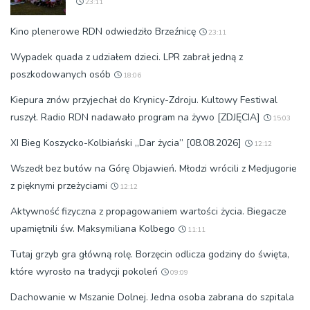
23:11
Kino plenerowe RDN odwiedziło Brzeźnicę
23:11
Wypadek quada z udziałem dzieci. LPR zabrał jedną z
poszkodowanych osób
18:06
Kiepura znów przyjechał do Krynicy-Zdroju. Kultowy Festiwal
ruszył. Radio RDN nadawało program na żywo [ZDJĘCIA]
15:03
XI Bieg Koszycko-Kolbiański „Dar życia” [08.08.2026]
12:12
Wszedł bez butów na Górę Objawień. Młodzi wrócili z Medjugorie
z pięknymi przeżyciami
12:12
Aktywność fizyczna z propagowaniem wartości życia. Biegacze
upamiętnili św. Maksymiliana Kolbego
11:11
Tutaj grzyb gra główną rolę. Borzęcin odlicza godziny do święta,
które wyrosło na tradycji pokoleń
09:09
Dachowanie w Mszanie Dolnej. Jedna osoba zabrana do szpitala