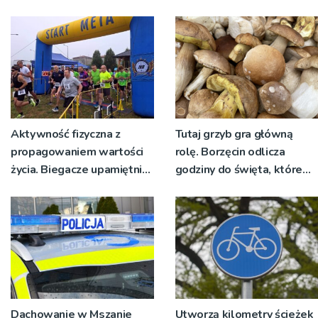
nadawało program na
żywo [ZDJĘCIA]
Aktywność fizyczna z
Tutaj grzyb gra główną
propagowaniem wartości
rolę. Borzęcin odlicza
życia. Biegacze upamiętnili
godziny do święta, które
św. Maksymiliana Kolbego
wyrosło na tradycji
pokoleń
Dachowanie w Mszanie
Utworzą kilometry ścieżek