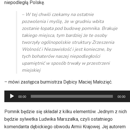
niepodległą Polskę.
– W tej chwili czekamy na ostatnie
pozwolenia i myślę, że w grudniu wbita
zostanie łopata pod budowę pomnika. Brakuje
takiego miejsca, tym bardziej że te osoby
tworzyły ogólnopolskie struktury Zrzeszenia
Wolność i Niezawisłość i jest konieczne, by
tych bohaterów naszej niepodległości
upamiętnić w sposób trwały w przestrzeni
miejskiej
– mówi zastępca burmistrza Dębicy Maciej Małozięć.
Odtwarzacz
00:00
00:00
plików
dźwiękowych
Pomnik będzie się składał z kilku elementów. Jednym z nich
będzie sylwetka Ludwika Marszałka, czyli ostatniego
komendanta dębickiego obwodu Armii Krajowej. Jej autorem