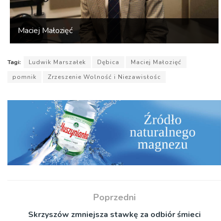
Maciej Małozięć
Tagi:
Ludwik Marszałek
Dębica
Maciej Małozięć
pomnik
Zrzeszenie Wolność i Niezawisłośc
Poprzedni
Skrzyszów zmniejsza stawkę za odbiór śmieci