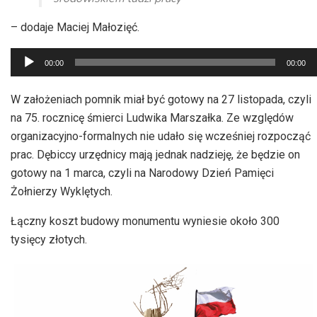
– dodaje Maciej Małozięć.
Odtwarzacz
00:00
00:00
plików
dźwiękowych
W założeniach pomnik miał być gotowy na 27 listopada, czyli
na 75. rocznicę śmierci Ludwika Marszałka. Ze względów
organizacyjno-formalnych nie udało się wcześniej rozpocząć
prac. Dębiccy urzędnicy mają jednak nadzieję, że będzie on
gotowy na 1 marca, czyli na Narodowy Dzień Pamięci
Żołnierzy Wyklętych.
Łączny koszt budowy monumentu wyniesie około 300
tysięcy złotych.