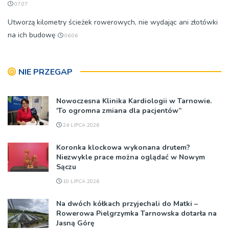
07:07
Utworzą kilometry ścieżek rowerowych, nie wydając ani złotówki
na ich budowę
06:06
NIE PRZEGAP
Nowoczesna Klinika Kardiologii w Tarnowie.
'To ogromna zmiana dla pacjentów”
24 LIPCA 2026
Koronka klockowa wykonana drutem?
Niezwykle prace można oglądać w Nowym
Sączu
10 LIPCA 2026
Na dwóch kółkach przyjechali do Matki –
Rowerowa Pielgrzymka Tarnowska dotarła na
Jasną Górę