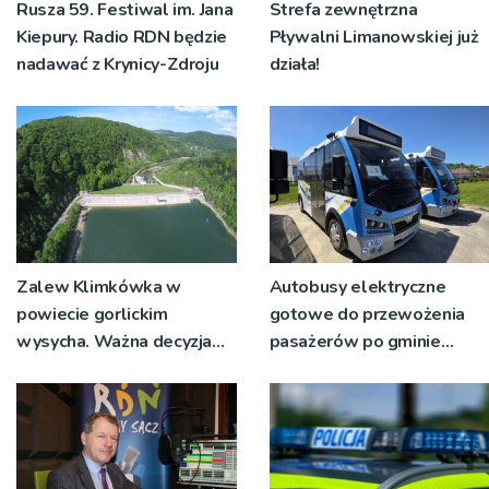
Rusza 59. Festiwal im. Jana
Strefa zewnętrzna
Kiepury. Radio RDN będzie
Pływalni Limanowskiej już
nadawać z Krynicy-Zdroju
działa!
Zalew Klimkówka w
Autobusy elektryczne
powiecie gorlickim
gotowe do przewożenia
wysycha. Ważna decyzja
pasażerów po gminie
RZGW [ZDJĘCIA]
Podegrodzie