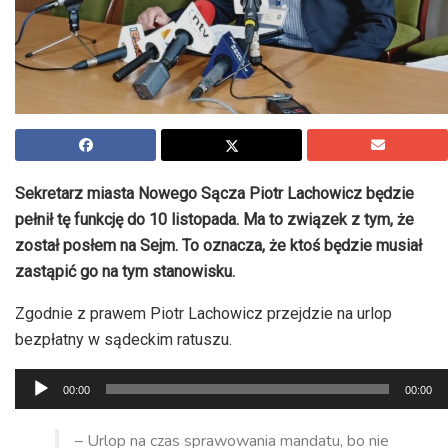
Sekretarz miasta Nowego Sącza Piotr Lachowicz będzie
pełnił tę funkcję do 10 listopada. Ma to związek
z tym, że
został posłem na Sejm. To oznacza, że ktoś będzie musiał
zastąpić go na tym stanowisku.
Zgodnie z prawem Piotr Lachowicz przejdzie na urlop
bezpłatny w sądeckim ratuszu.
Odtwarzacz
00:00
00:00
plików
dźwiękowych
– Urlop na czas sprawowania mandatu, bo nie