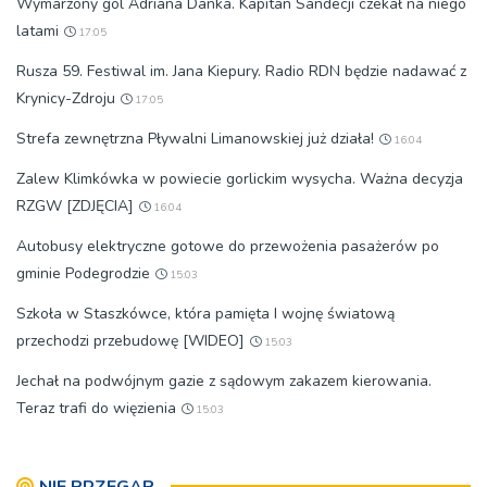
Wymarzony gol Adriana Danka. Kapitan Sandecji czekał na niego
latami
17:05
Rusza 59. Festiwal im. Jana Kiepury. Radio RDN będzie nadawać z
Krynicy-Zdroju
17:05
Strefa zewnętrzna Pływalni Limanowskiej już działa!
16:04
Zalew Klimkówka w powiecie gorlickim wysycha. Ważna decyzja
RZGW [ZDJĘCIA]
16:04
Autobusy elektryczne gotowe do przewożenia pasażerów po
gminie Podegrodzie
15:03
Szkoła w Staszkówce, która pamięta I wojnę światową
przechodzi przebudowę [WIDEO]
15:03
Jechał na podwójnym gazie z sądowym zakazem kierowania.
Teraz trafi do więzienia
15:03
NIE PRZEGAP