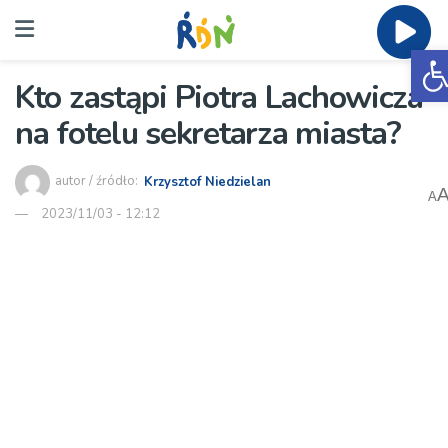
O
Kto zastąpi Piotra Lachowicza
na fotelu sekretarza miasta?
autor / źródło:
Krzysztof Niedzielan
A
2023/11/03 - 12:12