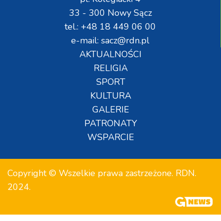
33 - 300 Nowy Sącz
tel.: +48 18 449 06 00
e-mail: sacz@rdn.pl
AKTUALNOŚCI
RELIGIA
SPORT
KULTURA
GALERIE
PATRONATY
WSPARCIE
Copyright © Wszelkie prawa zastrzeżone. RDN.
2024.