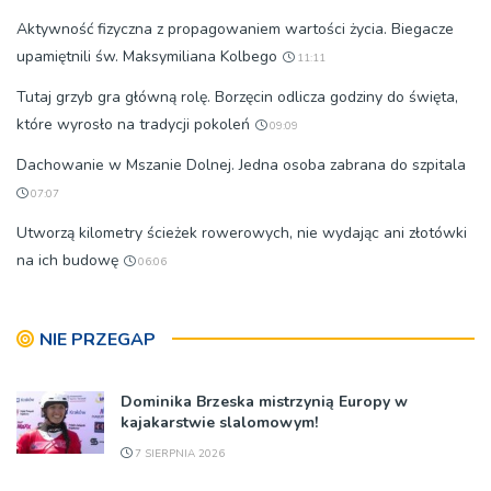
Aktywność fizyczna z propagowaniem wartości życia. Biegacze
upamiętnili św. Maksymiliana Kolbego
11:11
Tutaj grzyb gra główną rolę. Borzęcin odlicza godziny do święta,
które wyrosło na tradycji pokoleń
09:09
Dachowanie w Mszanie Dolnej. Jedna osoba zabrana do szpitala
07:07
Utworzą kilometry ścieżek rowerowych, nie wydając ani złotówki
na ich budowę
06:06
NIE PRZEGAP
Dominika Brzeska mistrzynią Europy w
kajakarstwie slalomowym!
7 SIERPNIA 2026