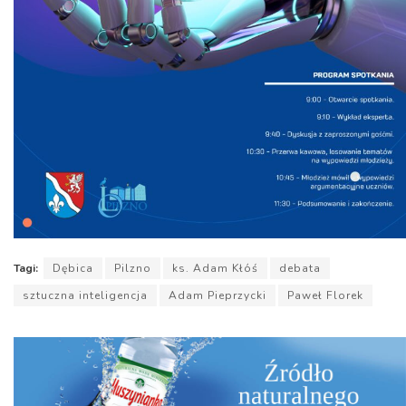
Tagi:
Dębica
Pilzno
ks. Adam Kłóś
debata
sztuczna inteligencja
Adam Pieprzycki
Paweł Florek