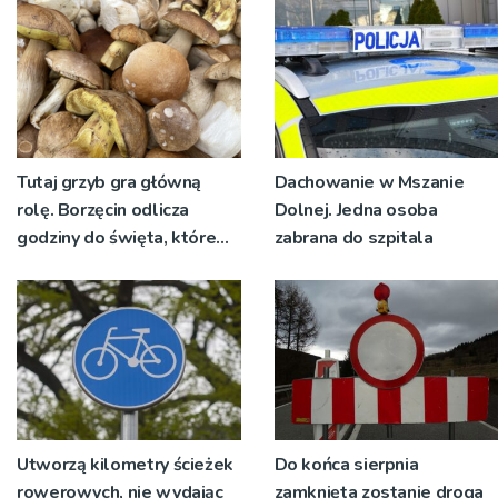
żywo [ZDJĘCIA]
Tutaj grzyb gra główną
Dachowanie w Mszanie
rolę. Borzęcin odlicza
Dolnej. Jedna osoba
godziny do święta, które
zabrana do szpitala
wyrosło na tradycji
pokoleń
Utworzą kilometry ścieżek
Do końca sierpnia
rowerowych, nie wydając
zamknięta zostanie droga