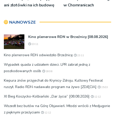
ani złotówki na ich budowę
w Chomranicach
NAJNOWSZE
Kino plenerowe RDN w Brzeźnicy [08.08.2026]
23:11
Kino plenerowe RDN odwiedziło Brzeźnicę
23:11
Wypadek quada z udziałem dzieci. LPR zabrał jedną z
poszkodowanych osób
18:06
Kiepura znów przyjechał do Krynicy-Zdroju. Kultowy Festiwal
ruszył. Radio RDN nadawało program na żywo [ZDJĘCIA]
15:03
XI Bieg Koszycko-Kolbiański „Dar życia” [08.08.2026]
12:12
Wszedł bez butów na Górę Objawień. Młodzi wrócili z Medjugorie
z pięknymi przeżyciami
12:12