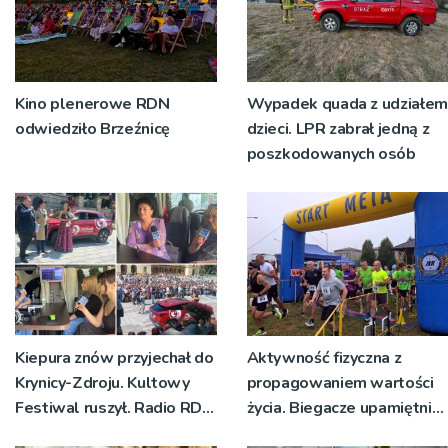
Kino plenerowe RDN
Wypadek quada z udziałem
odwiedziło Brzeźnicę
dzieci. LPR zabrał jedną z
poszkodowanych osób
Kiepura znów przyjechał do
Aktywność fizyczna z
Krynicy-Zdroju. Kultowy
propagowaniem wartości
Festiwal ruszył. Radio RDN
życia. Biegacze upamiętnili
nadawało program na
św. Maksymiliana Kolbego