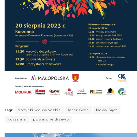
Tagi:
dożynki wojewódzkie
Jacek Groń
Nowy Sącz
Korzenna
powalone drzewo