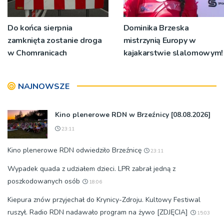
Do końca sierpnia
Dominika Brzeska
zamknięta zostanie droga
mistrzynią Europy w
w Chomranicach
kajakarstwie slalomowym!
NAJNOWSZE
Kino plenerowe RDN w Brzeźnicy [08.08.2026]
23:11
Kino plenerowe RDN odwiedziło Brzeźnicę
23:11
Wypadek quada z udziałem dzieci. LPR zabrał jedną z
poszkodowanych osób
18:06
Kiepura znów przyjechał do Krynicy-Zdroju. Kultowy Festiwal
ruszył. Radio RDN nadawało program na żywo [ZDJĘCIA]
15:03