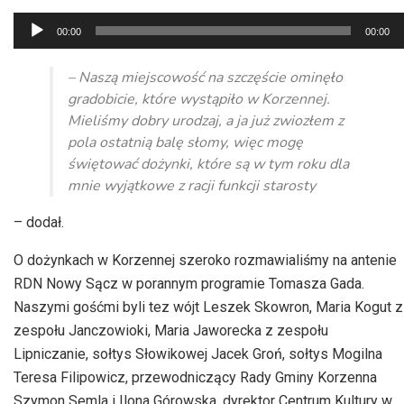
Odtwarzacz
00:00
00:00
plików
dźwiękowych
– Naszą miejscowość na szczęście ominęło
gradobicie, które wystąpiło w Korzennej.
Mieliśmy dobry urodzaj, a ja już zwiozłem z
pola ostatnią balę słomy, więc mogę
świętować dożynki, które są w tym roku dla
mnie wyjątkowe z racji funkcji starosty
– dodał.
O dożynkach w Korzennej szeroko rozmawialiśmy na antenie
RDN Nowy Sącz w porannym programie Tomasza Gada.
Naszymi gośćmi byli tez wójt Leszek Skowron, Maria Kogut z
zespołu Janczowioki, Maria Jaworecka z zespołu
Lipniczanie, sołtys Słowikowej Jacek Groń, sołtys Mogilna
Teresa Filipowicz, przewodniczący Rady Gminy Korzenna
Szymon Semla i Ilona Górowska, dyrektor Centrum Kultury w