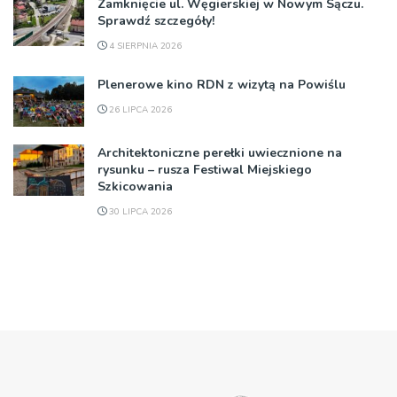
Zamknięcie ul. Węgierskiej w Nowym Sączu.
Sprawdź szczegóły!
4 SIERPNIA 2026
Plenerowe kino RDN z wizytą na Powiślu
26 LIPCA 2026
Architektoniczne perełki uwiecznione na
rysunku – rusza Festiwal Miejskiego
Szkicowania
30 LIPCA 2026