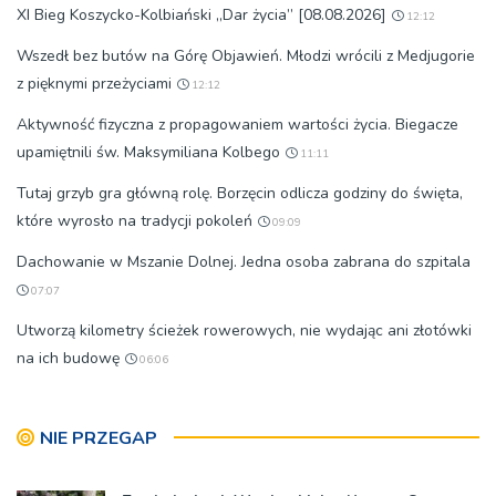
XI Bieg Koszycko-Kolbiański „Dar życia” [08.08.2026]
12:12
Wszedł bez butów na Górę Objawień. Młodzi wrócili z Medjugorie
z pięknymi przeżyciami
12:12
Aktywność fizyczna z propagowaniem wartości życia. Biegacze
upamiętnili św. Maksymiliana Kolbego
11:11
Tutaj grzyb gra główną rolę. Borzęcin odlicza godziny do święta,
które wyrosło na tradycji pokoleń
09:09
Dachowanie w Mszanie Dolnej. Jedna osoba zabrana do szpitala
07:07
Utworzą kilometry ścieżek rowerowych, nie wydając ani złotówki
na ich budowę
06:06
NIE PRZEGAP