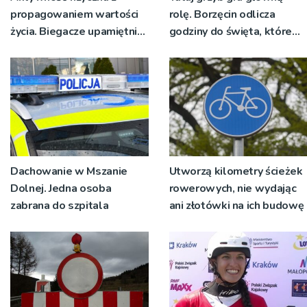
propagowaniem wartości
rolę. Borzęcin odlicza
życia. Biegacze upamiętnili
godziny do święta, które
św. Maksymiliana Kolbego
wyrosło na tradycji
pokoleń
Dachowanie w Mszanie
Utworzą kilometry ścieżek
Dolnej. Jedna osoba
rowerowych, nie wydając
zabrana do szpitala
ani złotówki na ich budowę