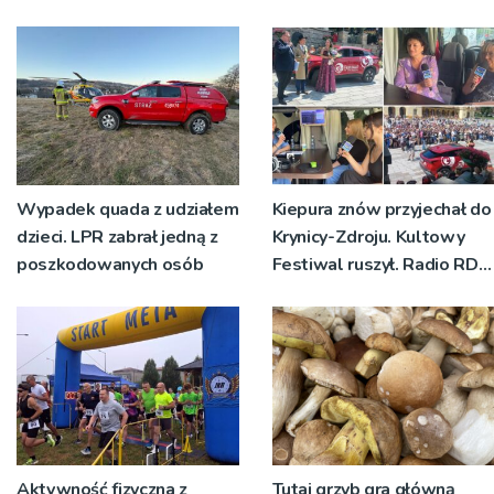
Wypadek quada z udziałem
Kiepura znów przyjechał do
dzieci. LPR zabrał jedną z
Krynicy-Zdroju. Kultowy
poszkodowanych osób
Festiwal ruszył. Radio RDN
nadawało program na
żywo [ZDJĘCIA]
Aktywność fizyczna z
Tutaj grzyb gra główną