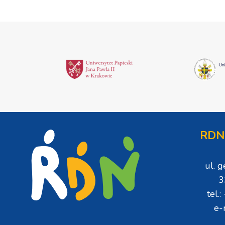
RDN
ul. 
3
tel.
e-