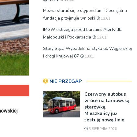
Można starać się o stypendium. Diecezjalna
fundacja przyjmuje wnioski
13:01
IMGW ostrzega przed burzami. Alerty dla
Małopolski i Podkarpacia
13:01
Stary Sącz: Wypadek na styku ul. Węgierskiej
i drogi krajowej 87
13:01
NIE PRZEGAP
Czerwony autobus
wrócił na tarnowską
starówkę.
nowskiej.
Mieszkańcy już
testują nową linię
3 SIERPNIA 2026