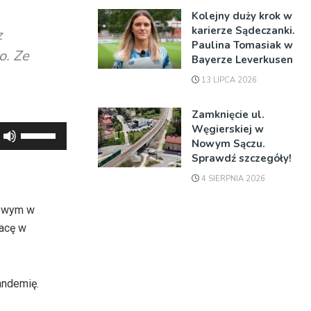
Kolejny duży krok w
karierze Sądeczanki.
z
Paulina Tomasiak w
o. Ze
Bayerze Leverkusen
13 LIPCA 2026
Zamknięcie ul.
Węgierskiej w
Używaj
Nowym Sączu.
strzałek
Sprawdź szczegóły!
do
4 SIERPNIA 2026
góry
oraz
kowym w
do
racę w
dołu
aby
zwiększyć
andemię.
lub
zmniejszyć