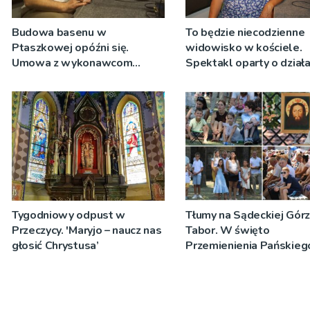
Budowa basenu w
To będzie niecodzienne
Ptaszkowej opóźni się.
widowisko w kościele.
Umowa z wykonawcom
Spektakl oparty o działa
wyłonionym w przetargu nie
Teresy Wielkiej
zostanie podpisana
Tygodniowy odpust w
Tłumy na Sądeckiej Gór
Przeczycy. 'Maryjo – naucz nas
Tabor. W święto
głosić Chrystusa’
Przemienienia Pańskieg
Jeż przypominał o znacz
Sakramentów [ZDJĘCIA