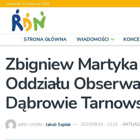
czwartek, 6 sierpnia 2026
STRONA GŁÓWNA
WIADOMOŚCI
KONCE
Zbigniew Martyka n
Oddziału Obserwa
Dąbrowie Tarnows
autor / źródło:
Jakub Sajdak
2023/08/14 - 12:12
-
AKTUAL