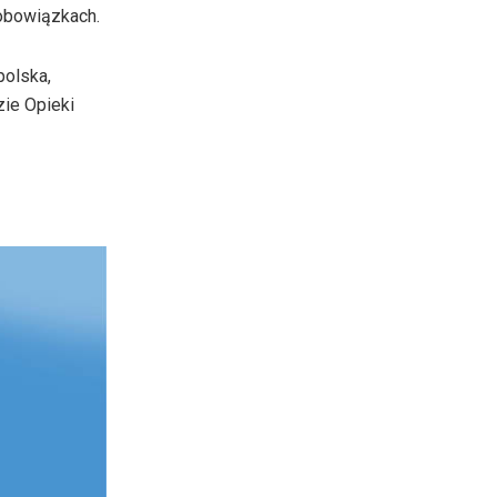
 obowiązkach.
głośność.
polska,
zie Opieki