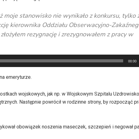
 moje stanowisko nie wynikało z konkursu, tylko 
kcję kierownika Oddziału Obserwacyjno-Zakaźneg
 złożyłem rezygnację i zrezygnowałem z pracy w
00:00
 na emeryturze.
dnostkach wojskowych, jak np. w Wojskowym Szpitalu Uzdrowis
ętrznych. Następnie powrócił w rodzinne strony, by rozpocząć p
ytykował obowiązek noszenia maseczek, szczepień i negował p