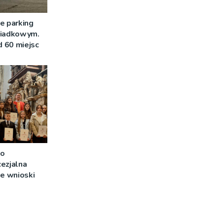
e parking
siadkowym.
 60 miejsc
 o
ezjalna
je wnioski