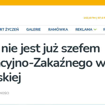
103,6 FM | 97,0 
RT ŻYCZEŃ
GALERIE
RAMÓWKA
REKLAMA
ie jest już szefem
cyjno-Zakaźnego 
kiej
NOŚCI