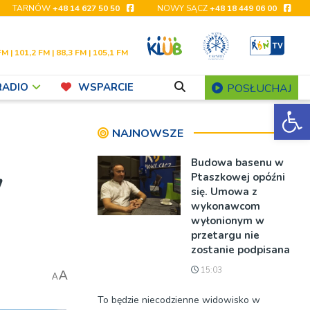
TARNÓW
+48 14 627 50 50
NOWY SĄCZ
+48 18 449 06 00
FM | 101,2 FM | 88,3 FM | 105,1 FM
RADIO
WSPARCIE
POSŁUCHAJ
Ot
NAJNOWSZE
Budowa basenu w
w
Ptaszkowej opóźni
się. Umowa z
wykonawcom
wyłonionym w
przetargu nie
zostanie podpisana
15:03
A
A
To będzie niecodzienne widowisko w