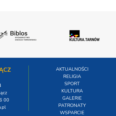
ĄCZ
AKTUALNOŚCI
RELIGIA
SPORT
4
KULTURA
ącz
GALERIE
06 00
PATRONATY
.pl
WSPARCIE