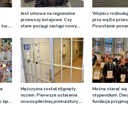
Jest umowa na regionalne
Wojnicz rozbuduj
przewozy kolejowe. Czy
przy węźle prze
 św.
stare pociągi zastąpi nowy
Powstanie ponad
tabor?
ze
Mężczyzna został dźgnięty
Można starać się
nożem. Pierwsze ustalenia
stypendium. Diec
o bp
nowosądeckiej prokuratury w
fundacja przyjmu
eniu
tej sprawie
]