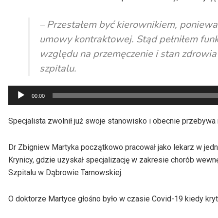
– Przestałem być kierownikiem, ponieważ
umowy kontraktowej. Stąd pełniłem fun
względu na przemęczenie i stan zdrowia
szpitalu.
Odtwarzacz
00:00
plików
dźwiękowych
Specjalista zwolnił już swoje stanowisko i obecnie przebywa
Dr Zbigniew Martyka początkowo pracował jako lekarz w je
Krynicy, gdzie uzyskał specjalizację w zakresie chorób wewn
Szpitalu w Dąbrowie Tarnowskiej.
O doktorze Martyce głośno było w czasie Covid-19 kiedy kr