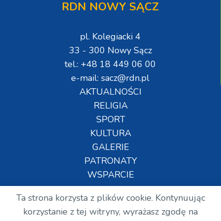
RDN NOWY SĄCZ
pl. Kolegiacki 4
33 - 300 Nowy Sącz
tel.: +48 18 449 06 00
e-mail: sacz@rdn.pl
AKTUALNOŚCI
RELIGIA
SPORT
KULTURA
GALERIE
PATRONATY
WSPARCIE
Ta strona korzysta z plików cookie. Kontynuując
Copyright © Wszelkie prawa zastrzeżone. RDN.
korzystanie z tej witryny, wyrażasz zgodę na