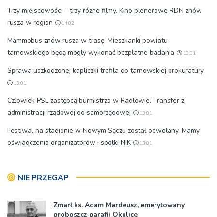
Trzy miejscowości – trzy różne filmy. Kino plenerowe RDN znów
rusza w region
14:02
Mammobus znów rusza w trasę. Mieszkanki powiatu
tarnowskiego będą mogły wykonać bezpłatne badania
13:01
Sprawa uszkodzonej kapliczki trafiła do tarnowskiej prokuratury
13:01
Człowiek PSL zastępcą burmistrza w Radłowie. Transfer z
administracji rządowej do samorządowej
13:01
Festiwal na stadionie w Nowym Sączu został odwołany. Mamy
oświadczenia organizatorów i spółki NIK
13:01
NIE PRZEGAP
Zmarł ks. Adam Mardeusz, emerytowany
proboszcz parafii Okulice