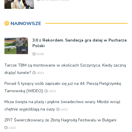
NAJNOWSZE
3:0 z Rekordem. Sandecja gra dalej w Pucharze
Polski
20:08
Tarcze TBM są montowane w okolicach Szczyrzyca. Kiedy zaczną
drążyć tunele?
16:04
Ponad 5 tysięcy osób zapisało się już na 44. Pieszą Pielgrzymkę
Tarnowską [WIDEO]
15:03
Msza święta na plaży i piękne świadectwo wiary. Młodzi wciąż
chętnie wyjeżdżają na oazy
14:02
ZPiT Świerczkowiacy ze Złotą Nagrodą Festiwalu w Bułgarii
14:02