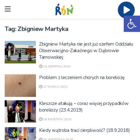
Ot
Tag:
Zbigniew Martyka
Zbigniew Martyka nie jest już szefem Oddziału
Obserwacyjno-Zakaźnego w Dąbrowie
Tarnowskiej
14 SIERPNIA 2023
Problem z leczeniem chorych na boreliozę
17 MARCA 2021
Kleszcze atakują – coraz więcej przypadków
boreliozy (23.4.2019)
26 KWIETNIA 2019
Kiedy wątroba traci cierpliwość? (18.9.2018)
20 WRZEŚNIA 2018