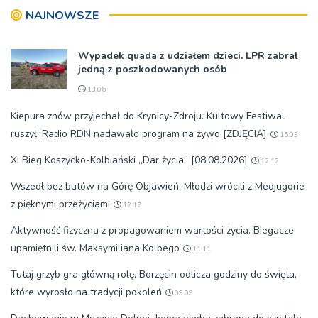
NAJNOWSZE
Wypadek quada z udziałem dzieci. LPR zabrał
jedną z poszkodowanych osób
18:06
Kiepura znów przyjechał do Krynicy-Zdroju. Kultowy Festiwal
ruszył. Radio RDN nadawało program na żywo [ZDJĘCIA]
15:03
XI Bieg Koszycko-Kolbiański „Dar życia” [08.08.2026]
12:12
Wszedł bez butów na Górę Objawień. Młodzi wrócili z Medjugorie
z pięknymi przeżyciami
12:12
Aktywność fizyczna z propagowaniem wartości życia. Biegacze
upamiętnili św. Maksymiliana Kolbego
11:11
Tutaj grzyb gra główną rolę. Borzęcin odlicza godziny do święta,
które wyrosło na tradycji pokoleń
09:09