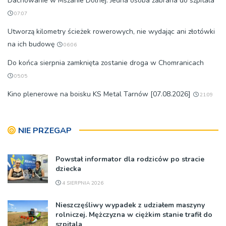
Dachowanie w Mszanie Dolnej. Jedna osoba zabrana do szpitala
07:07
Utworzą kilometry ścieżek rowerowych, nie wydając ani złotówki
na ich budowę
06:06
Do końca sierpnia zamknięta zostanie droga w Chomranicach
05:05
Kino plenerowe na boisku KS Metal Tarnów [07.08.2026]
21:09
NIE PRZEGAP
Powstał informator dla rodziców po stracie
dziecka
4 SIERPNIA 2026
Nieszczęśliwy wypadek z udziałem maszyny
rolniczej. Mężczyzna w ciężkim stanie trafił do
szpitala