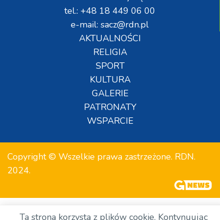
tel.: +48 18 449 06 00
e-mail: sacz@rdn.pl
AKTUALNOŚCI
RELIGIA
SPORT
KULTURA
GALERIE
PATRONATY
WSPARCIE
Copyright © Wszelkie prawa zastrzeżone. RDN.
2024.
Ta strona korzysta z plików cookie. Kontynuując