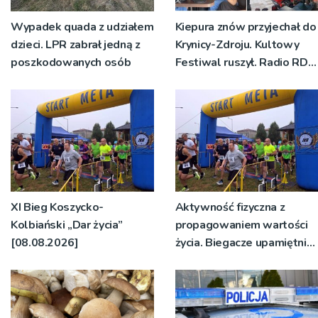
Wypadek quada z udziałem
Kiepura znów przyjechał do
dzieci. LPR zabrał jedną z
Krynicy-Zdroju. Kultowy
poszkodowanych osób
Festiwal ruszył. Radio RDN
nadawało program na
żywo [ZDJĘCIA]
XI Bieg Koszycko-
Aktywność fizyczna z
Kolbiański „Dar życia”
propagowaniem wartości
[08.08.2026]
życia. Biegacze upamiętnili
św. Maksymiliana Kolbego