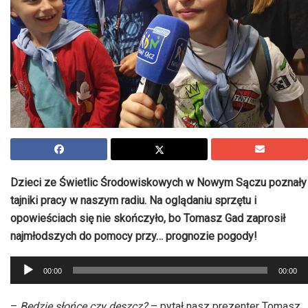
Dzieci ze Świetlic Środowiskowych w Nowym Sączu poznały
tajniki pracy w naszym radiu. Na oglądaniu sprzętu i
opowieściach się nie skończyło, bo Tomasz Gad zaprosił
najmłodszych do pomocy przy… prognozie pogody!
Odtwarzacz
00:00
00:00
plików
dźwiękowych
–
Będzie słońce czy deszcz?
– pytał nasz prezenter Tomasz