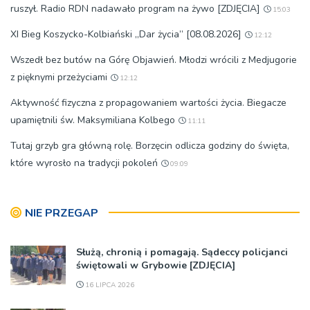
ruszył. Radio RDN nadawało program na żywo [ZDJĘCIA]
15:03
XI Bieg Koszycko-Kolbiański „Dar życia” [08.08.2026]
12:12
Wszedł bez butów na Górę Objawień. Młodzi wrócili z Medjugorie
z pięknymi przeżyciami
12:12
Aktywność fizyczna z propagowaniem wartości życia. Biegacze
upamiętnili św. Maksymiliana Kolbego
11:11
Tutaj grzyb gra główną rolę. Borzęcin odlicza godziny do święta,
które wyrosło na tradycji pokoleń
09:09
NIE PRZEGAP
Służą, chronią i pomagają. Sądeccy policjanci
świętowali w Grybowie [ZDJĘCIA]
16 LIPCA 2026