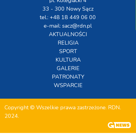
pl. Kolegiacki 4
33 - 300 Nowy Sącz
tel.: +48 18 449 06 00
e-mail: sacz@rdn.pl
AKTUALNOŚCI
RELIGIA
SPORT
KULTURA
GALERIE
PATRONATY
WSPARCIE
Copyright © Wszelkie prawa zastrzeżone. RDN.
2024.