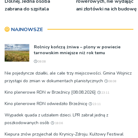
Dolnej. Jedna osoba
rowerowych, nie wydając
zabrana do szpitala
ani złotówki na ich budowę
NAJNOWSZE
Rolnicy kończą żniwa – plony w powiecie
tarnowskim mniejsze niż rok temu
08:08
Nie pojedyncze działki, ale całe trzy miejscowości. Gmina Wojnicz
przystąpi do zmian w dokumentach planistycznych
08:08
Kino plenerowe RDN w Brzeźnicy [08.08.2026]
23:11
Kino plenerowe RDN odwiedziło Brzeźnicę
23:11
Wypadek quada z udziałem dzieci. LPR zabrał jedną z
poszkodowanych osób
18:06
Kiepura znów przyjechał do Krynicy-Zdroju. Kultowy Festiwal