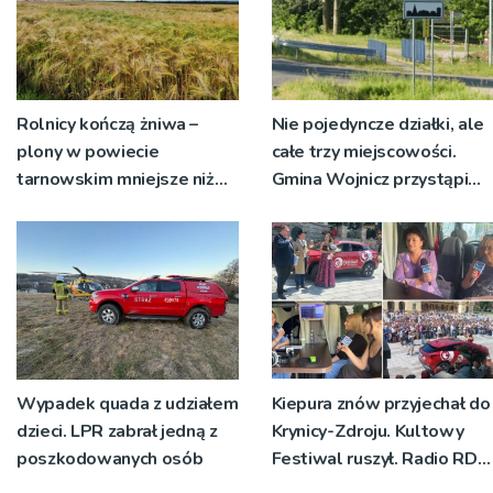
Rolnicy kończą żniwa –
Nie pojedyncze działki, ale
plony w powiecie
całe trzy miejscowości.
tarnowskim mniejsze niż
Gmina Wojnicz przystąpi
rok temu
do zmian w dokumentach
planistycznych
Wypadek quada z udziałem
Kiepura znów przyjechał do
dzieci. LPR zabrał jedną z
Krynicy-Zdroju. Kultowy
poszkodowanych osób
Festiwal ruszył. Radio RDN
nadawało program na