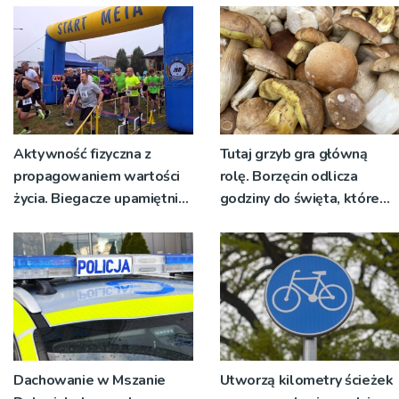
żywo [ZDJĘCIA]
Aktywność fizyczna z
Tutaj grzyb gra główną
propagowaniem wartości
rolę. Borzęcin odlicza
życia. Biegacze upamiętnili
godziny do święta, które
św. Maksymiliana Kolbego
wyrosło na tradycji
pokoleń
Dachowanie w Mszanie
Utworzą kilometry ścieżek