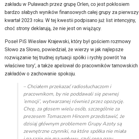
zakładu w Puławach przez grupę Orlen, co jest pokłosiem
bardzo słabych wyników finansowych całej grupy za pierwszy
kwartał 2023 roku. W tej kwestii podpisano już list intencyjny,
choć strony deklarują, że nie jest on wiążący.
Poseł PiS Wiesław Krajewski, który był gościem rozmowy
Słowo za Słowo, powiedział, że wierzy w jak najlepsze
rozwiązanie tej trudnej sytuacji spółki i rychły powrót 'na
właściwe tory’, a także apelował do pracowników tarnowskich
zakładów o zachowanie spokoju.
– Chciałem przekazać radiosłuchaczom i
pracownikom, by nie poddawali się pewnej
’emocji’, wytwarzanej również przez opozycję.
Chcę, za głosem wielu osób, szczególnie za
prezesem Tomaszem Hincem przedstawić, że
dzisiaj głównym problemem Grupy Azoty są
zewnętrzne czynniki, na które spółka nie miała
i na razie nie ma wpływu, czyli cena gazu,