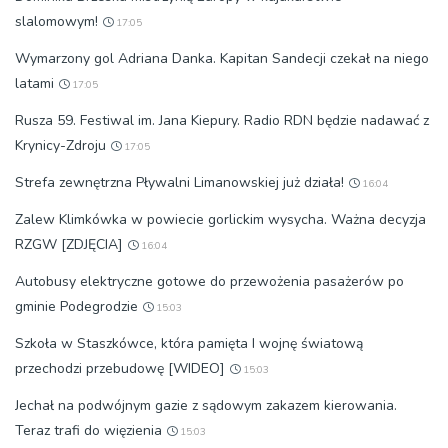
slalomowym!
17:05
Wymarzony gol Adriana Danka. Kapitan Sandecji czekał na niego
latami
17:05
Rusza 59. Festiwal im. Jana Kiepury. Radio RDN będzie nadawać z
Krynicy-Zdroju
17:05
Strefa zewnętrzna Pływalni Limanowskiej już działa!
16:04
Zalew Klimkówka w powiecie gorlickim wysycha. Ważna decyzja
RZGW [ZDJĘCIA]
16:04
Autobusy elektryczne gotowe do przewożenia pasażerów po
gminie Podegrodzie
15:03
Szkoła w Staszkówce, która pamięta I wojnę światową
przechodzi przebudowę [WIDEO]
15:03
Jechał na podwójnym gazie z sądowym zakazem kierowania.
Teraz trafi do więzienia
15:03