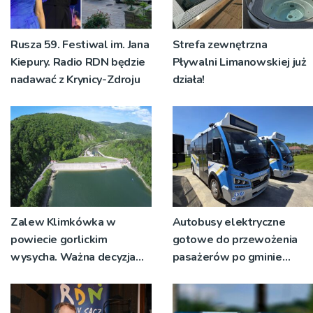
Rusza 59. Festiwal im. Jana
Strefa zewnętrzna
Kiepury. Radio RDN będzie
Pływalni Limanowskiej już
nadawać z Krynicy-Zdroju
działa!
Zalew Klimkówka w
Autobusy elektryczne
powiecie gorlickim
gotowe do przewożenia
wysycha. Ważna decyzja
pasażerów po gminie
RZGW [ZDJĘCIA]
Podegrodzie