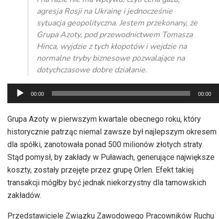
agresja Rosji na Ukrainę i jednocześnie
sytuacja geopolityczna. Jestem przekonany, że
Grupa Azoty, pod przewodnictwem Tomasza
Hinca, wyjdzie z tych kłopotów i wejdzie na
normalne tryby biznesowe pozwalające na
dotychczasowe dobre działanie.
Odtwarzacz
00:00
00:00
plików
dźwiękowych
Grupa Azoty w pierwszym kwartale obecnego roku, który
historycznie patrząc niemal zawsze był najlepszym okresem
dla spółki, zanotowała ponad 500 milionów złotych straty.
Stąd pomysł, by zakłady w Puławach, generujące największe
koszty, zostały przejęte przez grupę Orlen. Efekt takiej
transakcji mógłby być jednak niekorzystny dla tarnowskich
zakładów.
Przedstawiciele Związku Zawodowego Pracowników Ruchu