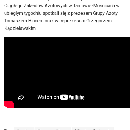
Ciągłego Zakładów Azotowych w Tarnowie-Mościcach w
ubiegłym tygodniu spotkali się z prezesem Grupy Azoty
Tomaszem Hincem oraz wiceprezesem Grzegorzem
Kądzielawskim.