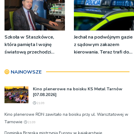
Szkoła w Staszkówce,
Jechał na podwójnym gazie
która pamięta I wojnę
z sądowym zakazem
światową przechodzi
kierowania. Teraz trafi do
przebudowę [WIDEO]
więzienia
NAJNOWSZE
Kino plenerowe na boisku KS Metal Tarnów
[07.08.2026]
21:09
Kino plenerowe RDN zawitało na boisku przy ul. Warsztatowej w
Tarnowie
21:09
Dominika Brzeska mistrzynią Europy w kajakarstwie