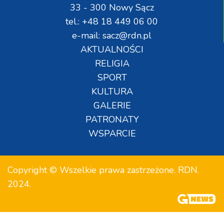
33 - 300 Nowy Sącz
tel.: +48 18 449 06 00
e-mail: sacz@rdn.pl
AKTUALNOŚCI
RELIGIA
SPORT
KULTURA
GALERIE
PATRONATY
WSPARCIE
Copyright © Wszelkie prawa zastrzeżone. RDN.
2024.