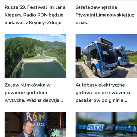
Rusza 59. Festiwal im. Jana
Strefa zewnętrzna
Kiepury. Radio RDN będzie
Pływalni Limanowskiej już
nadawać z Krynicy-Zdroju
działa!
Zalew Klimkówka w
Autobusy elektryczne
powiecie gorlickim
gotowe do przewożenia
wysycha. Ważna decyzja
pasażerów po gminie
RZGW [ZDJĘCIA]
Podegrodzie