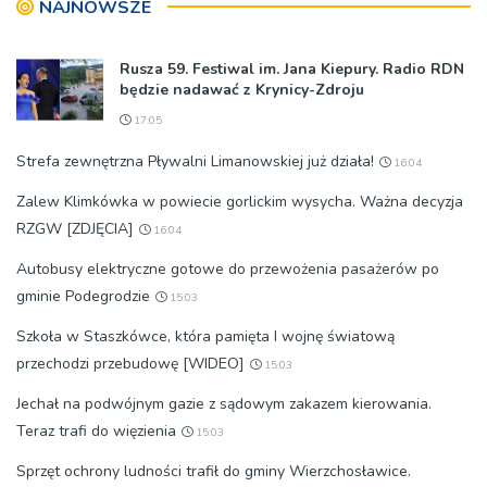
NAJNOWSZE
wodociągów
Rusza 59. Festiwal im. Jana Kiepury. Radio RDN
będzie nadawać z Krynicy-Zdroju
17:05
Strefa zewnętrzna Pływalni Limanowskiej już działa!
16:04
Zalew Klimkówka w powiecie gorlickim wysycha. Ważna decyzja
RZGW [ZDJĘCIA]
16:04
Autobusy elektryczne gotowe do przewożenia pasażerów po
gminie Podegrodzie
15:03
Szkoła w Staszkówce, która pamięta I wojnę światową
przechodzi przebudowę [WIDEO]
15:03
Jechał na podwójnym gazie z sądowym zakazem kierowania.
Teraz trafi do więzienia
15:03
Sprzęt ochrony ludności trafił do gminy Wierzchosławice.