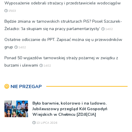
Wyposażenie odebrali strażacy i przedstawiciele wodociągów
15:03
Będzie zmiana w tarnowskich strukturach PiS? Poseł Szczurek-
Żelazko: 'Ja skupiam się na pracy parlamentarzysty’
14:02
Ostatnie odliczanie do PPT. Zapisać można się u przewodników
grup
14:02
Ponad 50 wyjazdów tarnowskiej straży pożarnej w związku z
burzami i ulewami
14:02
NIE PRZEGAP
Było barwnie, kolorowo i na ludowo.
Jubileuszowy przegląd Kół Gospodyń
Wiejskich w Chełmcu [ZDJĘCIA]
13 LIPCA 2026