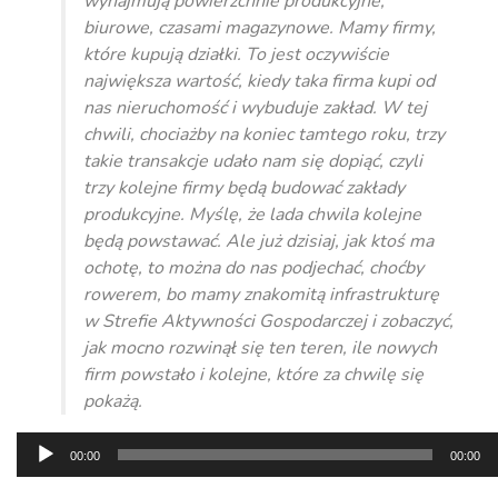
wynajmują powierzchnie produkcyjne,
biurowe, czasami magazynowe. Mamy firmy,
które kupują działki. To jest oczywiście
największa wartość, kiedy taka firma kupi od
nas nieruchomość i wybuduje zakład. W tej
chwili, chociażby na koniec tamtego roku, trzy
takie transakcje udało nam się dopiąć, czyli
trzy kolejne firmy będą budować zakłady
produkcyjne. Myślę, że lada chwila kolejne
będą powstawać. Ale już dzisiaj, jak ktoś ma
ochotę, to można do nas podjechać, choćby
rowerem, bo mamy znakomitą infrastrukturę
w Strefie Aktywności Gospodarczej i zobaczyć,
jak mocno rozwinął się ten teren, ile nowych
firm powstało i kolejne, które za chwilę się
pokażą.
Odtwarzacz
00:00
00:00
plików