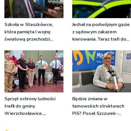
Szkoła w Staszkówce,
Jechał na podwójnym gazie
która pamięta I wojnę
z sądowym zakazem
światową przechodzi
kierowania. Teraz trafi do
przebudowę [WIDEO]
więzienia
Sprzęt ochrony ludności
Będzie zmiana w
trafił do gminy
tarnowskich strukturach
Wierzchosławice.
PiS? Poseł Szczurek-
Wyposażenie odebrali
Żelazko: 'Ja skupiam się na
strażacy i przedstawiciele
pracy parlamentarzysty’