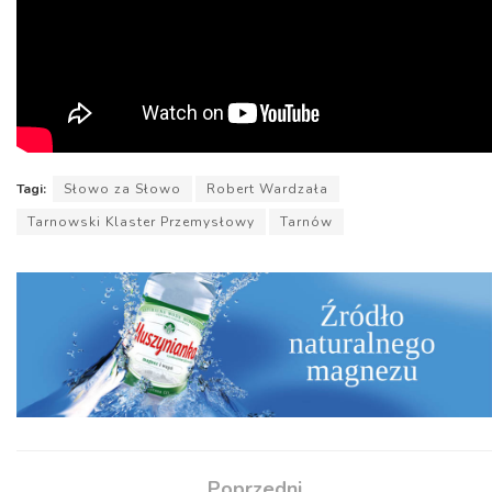
Tagi:
Słowo za Słowo
Robert Wardzała
Tarnowski Klaster Przemysłowy
Tarnów
Poprzedni