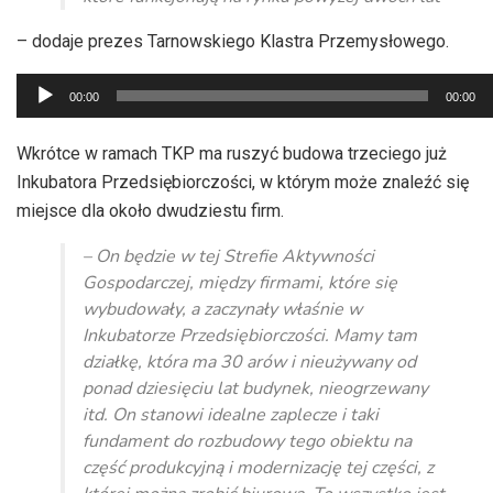
– dodaje prezes Tarnowskiego Klastra Przemysłowego.
Odtwarzacz
00:00
00:00
plików
dźwiękowych
Wkrótce w ramach TKP ma ruszyć budowa trzeciego już
Inkubatora Przedsiębiorczości, w którym może znaleźć się
miejsce dla około dwudziestu firm.
– On będzie w tej Strefie Aktywności
Gospodarczej, między firmami, które się
wybudowały, a zaczynały właśnie w
Inkubatorze Przedsiębiorczości. Mamy tam
działkę, która ma 30 arów i nieużywany od
ponad dziesięciu lat budynek, nieogrzewany
itd. On stanowi idealne zaplecze i taki
fundament do rozbudowy tego obiektu na
część produkcyjną i modernizację tej części, z