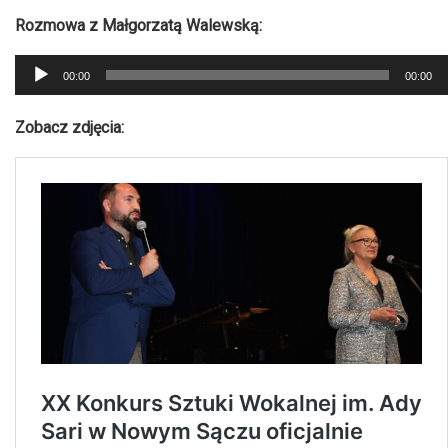
Rozmowa z Małgorzatą Walewską:
Odtwarzacz
00:00
00:00
plików
dźwiękowych
Zobacz zdjęcia: