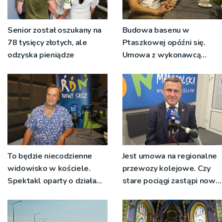
Senior został oszukany na
Budowa basenu w
78 tysięcy złotych, ale
Ptaszkowej opóźni się.
odzyska pieniądze
Umowa z wykonawcą
wyłonionym w przetargu
nie zostanie podpisana
To będzie niecodzienne
Jest umowa na regionalne
widowisko w kościele.
przewozy kolejowe. Czy
Spektakl oparty o działa
stare pociągi zastąpi nowy
św. Teresy Wielkiej
tabor?