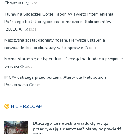
Chrystusa’
14:02
Tłumy na Sądeckiej Górze Tabor. W święto Przemienienia
Pańskiego bp Jeż przypominał o znaczeniu Sakramentów
[ZDJĘCIA]
13:01
Mężczyzna został dźgnięty nożem. Pierwsze ustalenia
nowosądeckiej prokuratury w tej sprawie
13:01
Można starać się o stypendium. Diecezjalna fundacja przyjmuje
wnioski
13:01
IMGW ostrzega przed burzami. Alerty dla Małopolski i
Podkarpacia
13:01
NIE PRZEGAP
Dlaczego tarnowskie wiadukty wciąż
przegrywają z deszczem? Mamy odpowiedź