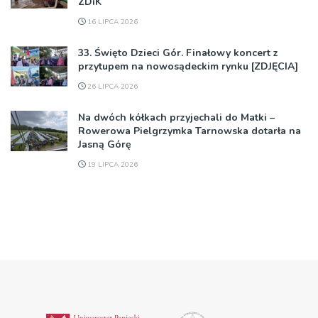
ZDiK
16 LIPCA 2026
33. Święto Dzieci Gór. Finałowy koncert z
przytupem na nowosądeckim rynku [ZDJĘCIA]
26 LIPCA 2026
Na dwóch kółkach przyjechali do Matki –
Rowerowa Pielgrzymka Tarnowska dotarła na
Jasną Górę
19 LIPCA 2026