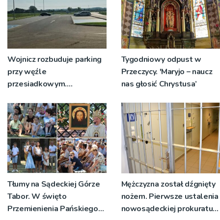
Wojnicz rozbuduje parking
Tygodniowy odpust w
przy węźle
Przeczycy. 'Maryjo – naucz
przesiadkowym.
nas głosić Chrystusa’
Powstanie ponad 60
miejsc
Tłumy na Sądeckiej Górze
Mężczyzna został dźgnięty
Tabor. W święto
nożem. Pierwsze ustalenia
Przemienienia Pańskiego
nowosądeckiej prokuratury