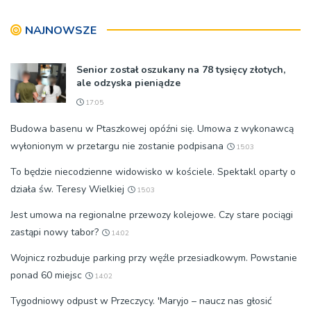
bp Jeż przypominał o
w tej sprawie
znaczeniu Sakramentów
NAJNOWSZE
[ZDJĘCIA]
Senior został oszukany na 78 tysięcy złotych,
ale odzyska pieniądze
17:05
Budowa basenu w Ptaszkowej opóźni się. Umowa z wykonawcą
wyłonionym w przetargu nie zostanie podpisana
15:03
To będzie niecodzienne widowisko w kościele. Spektakl oparty o
działa św. Teresy Wielkiej
15:03
Jest umowa na regionalne przewozy kolejowe. Czy stare pociągi
zastąpi nowy tabor?
14:02
Wojnicz rozbuduje parking przy węźle przesiadkowym. Powstanie
ponad 60 miejsc
14:02
Tygodniowy odpust w Przeczycy. 'Maryjo – naucz nas głosić