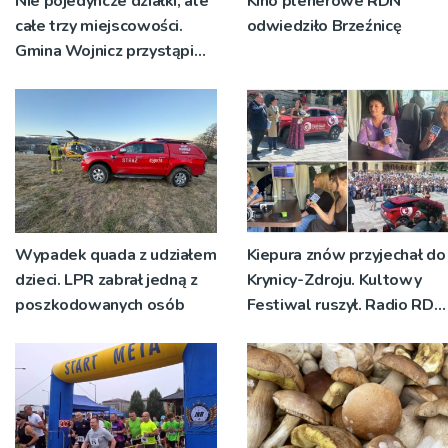
Nie pojedyncze działki, ale
Kino plenerowe RDN
całe trzy miejscowości.
odwiedziło Brzeźnicę
Gmina Wojnicz przystąpi
do zmian w dokumentach
planistycznych
Wypadek quada z udziałem
Kiepura znów przyjechał do
dzieci. LPR zabrał jedną z
Krynicy-Zdroju. Kultowy
poszkodowanych osób
Festiwal ruszył. Radio RDN
nadawało program na
żywo [ZDJĘCIA]