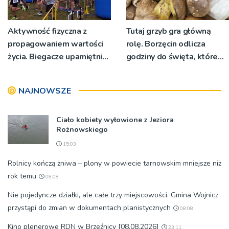
Aktywność fizyczna z
Tutaj grzyb gra główną
propagowaniem wartości
rolę. Borzęcin odlicza
życia. Biegacze upamiętnili
godziny do święta, które
św. Maksymiliana Kolbego
wyrosło na tradycji
pokoleń
NAJNOWSZE
Ciało kobiety wyłowione z Jeziora
Rożnowskiego
15:03
Rolnicy kończą żniwa – plony w powiecie tarnowskim mniejsze niż
rok temu
08:08
Nie pojedyncze działki, ale całe trzy miejscowości. Gmina Wojnicz
przystąpi do zmian w dokumentach planistycznych
08:08
Kino plenerowe RDN w Brzeźnicy [08.08.2026]
23:11