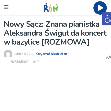
O
Nowy Sącz: Znana pianistka
Aleksandra Świgut da koncert
w bazylice [ROZMOWA]
autor / źródło:
Krzysztof Niedzielan
A
2023/05/02 - 10:10