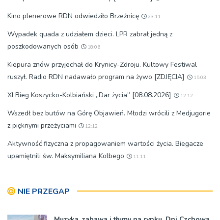
Kino plenerowe RDN odwiedziło Brzeźnicę
23:11
Wypadek quada z udziałem dzieci. LPR zabrał jedną z
poszkodowanych osób
18:06
Kiepura znów przyjechał do Krynicy-Zdroju. Kultowy Festiwal
ruszył. Radio RDN nadawało program na żywo [ZDJĘCIA]
15:03
XI Bieg Koszycko-Kolbiański „Dar życia” [08.08.2026]
12:12
Wszedł bez butów na Górę Objawień. Młodzi wrócili z Medjugorie
z pięknymi przeżyciami
12:12
Aktywność fizyczna z propagowaniem wartości życia. Biegacze
upamiętnili św. Maksymiliana Kolbego
11:11
NIE PRZEGAP
Muzyka, zabawa i tłumy na rynku. Dni Czchowa