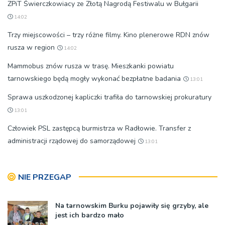
ZPiT Świerczkowiacy ze Złotą Nagrodą Festiwalu w Bułgarii
14:02
Trzy miejscowości – trzy różne filmy. Kino plenerowe RDN znów
rusza w region
14:02
Mammobus znów rusza w trasę. Mieszkanki powiatu
tarnowskiego będą mogły wykonać bezpłatne badania
13:01
Sprawa uszkodzonej kapliczki trafiła do tarnowskiej prokuratury
13:01
Człowiek PSL zastępcą burmistrza w Radłowie. Transfer z
administracji rządowej do samorządowej
13:01
NIE PRZEGAP
Na tarnowskim Burku pojawiły się grzyby, ale
jest ich bardzo mało