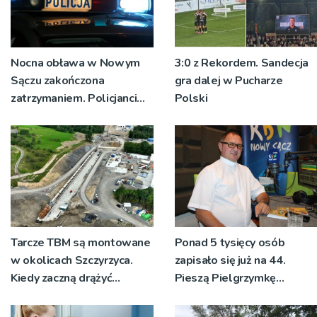
Nocna obława w Nowym
3:0 z Rekordem. Sandecja
Sączu zakończona
gra dalej w Pucharze
zatrzymaniem. Policjanci
Polski
ustalają jak doszło do
dźgnięcia 31-letniego
mężczyzny
Tarcze TBM są montowane
Ponad 5 tysięcy osób
w okolicach Szczyrzyca.
zapisało się już na 44.
Kiedy zaczną drążyć
Pieszą Pielgrzymkę
tunele?
Tarnowską [WIDEO]