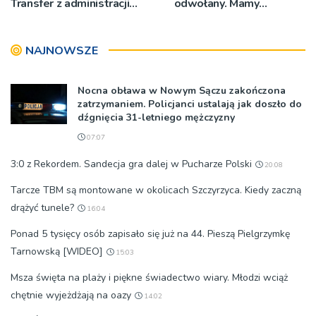
Transfer z administracji
odwołany. Mamy
rządowej do
oświadczenia
samorządowej
organizatorów i spółki NIK
NAJNOWSZE
Nocna obława w Nowym Sączu zakończona
zatrzymaniem. Policjanci ustalają jak doszło do
dźgnięcia 31-letniego mężczyzny
07:07
3:0 z Rekordem. Sandecja gra dalej w Pucharze Polski
20:08
Tarcze TBM są montowane w okolicach Szczyrzyca. Kiedy zaczną
drążyć tunele?
16:04
Ponad 5 tysięcy osób zapisało się już na 44. Pieszą Pielgrzymkę
Tarnowską [WIDEO]
15:03
Msza święta na plaży i piękne świadectwo wiary. Młodzi wciąż
chętnie wyjeżdżają na oazy
14:02