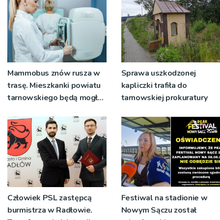
Mammobus znów rusza w
Sprawa uszkodzonej
trasę. Mieszkanki powiatu
kapliczki trafiła do
tarnowskiego będą mogły
tarnowskiej prokuratury
wykonać bezpłatne
badania
Człowiek PSL zastępcą
Festiwal na stadionie w
burmistrza w Radłowie.
Nowym Sączu został