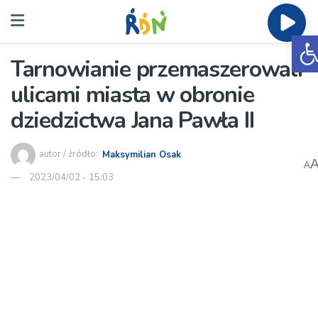
O
Tarnowianie przemaszerowali
ulicami miasta w obronie
dziedzictwa Jana Pawła II
autor / źródło:
Maksymilian Osak
A
2023/04/02 - 15:03