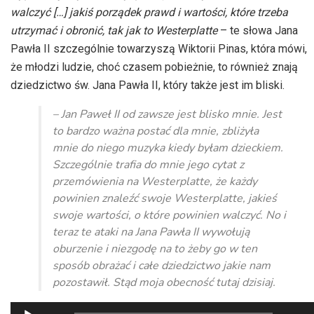
walczyć […] jakiś porządek prawd i wartości, które trzeba
utrzymać i obronić, tak jak to Westerplatte
– te słowa Jana
Pawła II szczególnie towarzyszą Wiktorii Pinas, która mówi,
że młodzi ludzie, choć czasem pobieżnie, to również znają
dziedzictwo św. Jana Pawła II, który także jest im bliski.
– Jan Paweł II od zawsze jest blisko mnie. Jest
to bardzo ważna postać dla mnie, zbliżyła
mnie do niego muzyka kiedy byłam dzieckiem.
Szczególnie trafia do mnie jego cytat z
przemówienia na Westerplatte, że każdy
powinien znaleźć swoje Westerplatte, jakieś
swoje wartości, o które powinien walczyć. No i
teraz te ataki na Jana Pawła II wywołują
oburzenie i niezgodę na to żeby go w ten
sposób obrażać i całe dziedzictwo jakie nam
pozostawił. Stąd moja obecność tutaj dzisiaj.
Odtwarzacz