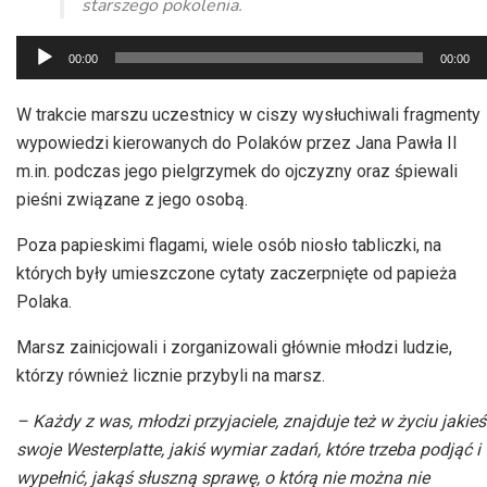
starszego pokolenia.
Odtwarzacz
00:00
00:00
plików
dźwiękowych
W trakcie marszu uczestnicy w ciszy wysłuchiwali fragmenty
wypowiedzi kierowanych do Polaków przez Jana Pawła II
m.in. podczas jego pielgrzymek do ojczyzny oraz śpiewali
pieśni związane z jego osobą.
Poza papieskimi flagami, wiele osób niosło tabliczki, na
których były umieszczone cytaty zaczerpnięte od papieża
Polaka.
Marsz zainicjowali i zorganizowali głównie młodzi ludzie,
którzy również licznie przybyli na marsz.
– Każdy z was, młodzi przyjaciele, znajduje też w życiu jakieś
swoje Westerplatte, jakiś wymiar zadań, które trzeba podjąć i
wypełnić, jakąś słuszną sprawę, o którą nie można nie