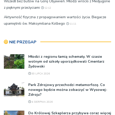
Wszedł bez butów na Górę Objawień. Młodzi wrócili z Medjugorie
z pięknymi przeżyciami
12:12
Aktywność fizyczna z propagowaniem wartości życia. Biegacze
upamiętnili św. Maksymiliana Kolbego
11:11
NIE PRZEGAP
Młodzi z regionu łamią schematy. W czasie
wolnym od szkoły uporządkowali Cmentarz
Żydowski
30 LIPCA 2026
Park Zdrojowy przechodzi metamorfozę. Co
nowego będzie można zobaczyć w Wysowej-
Zdroju?
4 SIERPNIA 2026
Do Królowej Szkaplerza przybywa coraz więcej