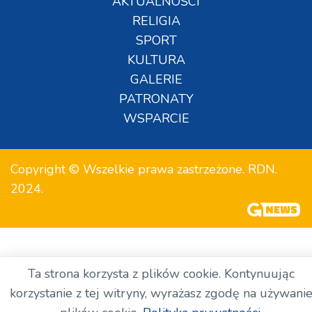
AKTUALNOŚCI
RELIGIA
SPORT
KULTURA
GALERIE
PATRONATY
WSPARCIE
Copyright © Wszelkie prawa zastrzeżone. RDN.
2024.
Ta strona korzysta z plików cookie. Kontynuując
korzystanie z tej witryny, wyrażasz zgodę na używani