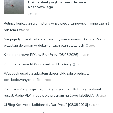
Ciało kobiety wyłowione z Jeziora
Rożnowskiego
15:03
Rolnicy kończą żniwa – plony w powiecie tarnowskim mniejsze niż
rok temu
08:08
Nie pojedyncze działki, ale całe trzy miejscowości. Gmina Wojnicz
przystąpi do zmian w dokumentach planistycznych
08:08
Kino plenerowe RDN w Brzeźnicy [08.08.2026]
23:11
Kino plenerowe RDN odwiedziło Brzeźnicę
23:11
Wypadek quada z udziałem dzieci. LPR zabrał jedną z
poszkodowanych osób
18:06
Kiepura znów przyjechał do Krynicy-Zdroju. Kultowy Festiwal
ruszył. Radio RDN nadawało program na żywo [ZDJĘCIA]
15:03
XI Bieg Koszycko-Kolbiański „Dar życia” [08.08.2026]
12:12