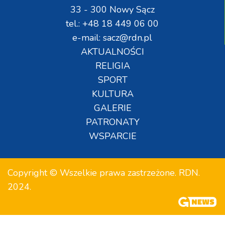
33 - 300 Nowy Sącz
tel.: +48 18 449 06 00
e-mail: sacz@rdn.pl
AKTUALNOŚCI
RELIGIA
SPORT
KULTURA
GALERIE
PATRONATY
WSPARCIE
Copyright © Wszelkie prawa zastrzeżone. RDN.
2024.