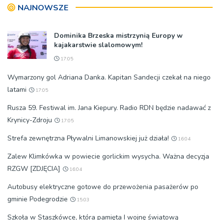
NAJNOWSZE
Dominika Brzeska mistrzynią Europy w
kajakarstwie slalomowym!
17:05
Wymarzony gol Adriana Danka. Kapitan Sandecji czekał na niego
latami
17:05
Rusza 59. Festiwal im. Jana Kiepury. Radio RDN będzie nadawać z
Krynicy-Zdroju
17:05
Strefa zewnętrzna Pływalni Limanowskiej już działa!
16:04
Zalew Klimkówka w powiecie gorlickim wysycha. Ważna decyzja
RZGW [ZDJĘCIA]
16:04
Autobusy elektryczne gotowe do przewożenia pasażerów po
gminie Podegrodzie
15:03
Szkoła w Staszkówce, która pamięta I wojnę światową