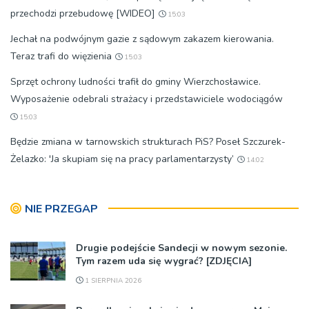
przechodzi przebudowę [WIDEO]
15:03
Jechał na podwójnym gazie z sądowym zakazem kierowania.
Teraz trafi do więzienia
15:03
Sprzęt ochrony ludności trafił do gminy Wierzchosławice.
Wyposażenie odebrali strażacy i przedstawiciele wodociągów
15:03
Będzie zmiana w tarnowskich strukturach PiS? Poseł Szczurek-
Żelazko: 'Ja skupiam się na pracy parlamentarzysty’
14:02
NIE PRZEGAP
Drugie podejście Sandecji w nowym sezonie.
Tym razem uda się wygrać? [ZDJĘCIA]
1 SIERPNIA 2026