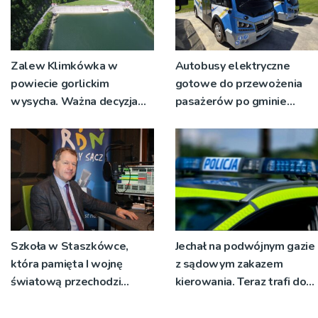
Zalew Klimkówka w
Autobusy elektryczne
powiecie gorlickim
gotowe do przewożenia
wysycha. Ważna decyzja
pasażerów po gminie
RZGW [ZDJĘCIA]
Podegrodzie
Szkoła w Staszkówce,
Jechał na podwójnym gazie
która pamięta I wojnę
z sądowym zakazem
światową przechodzi
kierowania. Teraz trafi do
przebudowę [WIDEO]
więzienia