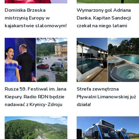
Dominika Brzeska
Wymarzony gol Adriana
mistrzynią Europy w
Danka. Kapitan Sandecji
kajakarstwie slalomowym!
czekał na niego latami
Rusza 59. Festiwal im. Jana
Strefa zewnętrzna
Kiepury. Radio RDN będzie
Pływalni Limanowskiej już
nadawać z Krynicy-Zdroju
działa!