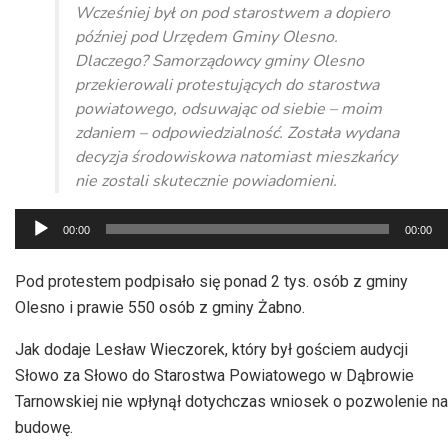
Wcześniej był on pod starostwem a dopiero
później pod Urzędem Gminy Olesno.
Dlaczego? Samorządowcy gminy Olesno
przekierowali protestujących do starostwa
powiatowego, odsuwając od siebie – moim
zdaniem – odpowiedzialność. Została wydana
decyzja środowiskowa natomiast mieszkańcy
nie zostali skutecznie powiadomieni.
Odtwarzacz
00:00
00:00
plików
dźwiękowych
Pod protestem podpisało się ponad 2 tys. osób z gminy
Olesno i prawie 550 osób z gminy Żabno.
Jak dodaje Lesław Wieczorek, który był gościem audycji
Słowo za Słowo do Starostwa Powiatowego w Dąbrowie
Tarnowskiej nie wpłynął dotychczas wniosek o pozwolenie na
budowę.