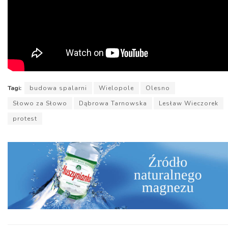
Tagi:
budowa spalarni
Wielopole
Olesno
Słowo za Słowo
Dąbrowa Tarnowska
Lesław Wieczorek
protest