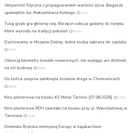
Aktywność fizyczna z propagowaniem wartości życia. Biegacze
upamiętnili św. Maksymiliana Kolbego
11:11
Tutaj grzyb gra główną rolę. Borzęcin odlicza godziny do święta,
które wyrosło na tradycji pokoleń
09:09
Dachowanie w Mszanie Dolnej. Jedna osoba zabrana do szpitala
07:07
Utworzą kilometry ścieżek rowerowych, nie wydając ani złotówki
na ich budowę
06:06
Do końca sierpnia zamknięta zostanie droga w Chomranicach
05:05
Kino plenerowe na boisku KS Metal Tarnów [07.08.2026]
21:09
Kino plenerowe RDN zawitało na boisku przy ul. Warsztatowej w
Tarnowie
21:09
Dominika Brzeska mistrzynią Europy w kajakarstwie