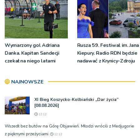
Wymarzony gol Adriana
Rusza 59. Festiwal im. Jana
Danka. Kapitan Sandecji
Kiepury. Radio RDN będzie
czekał na niego latami
nadawać z Krynicy-Zdroju
NAJNOWSZE
XI Bieg Koszycko-Kolbiański „Dar życia”
[08.08.2026]
12:12
Wszedł bez butów na Górę Objawień. Młodzi wrócili z Medjugorie
z pięknymi przeżyciami
12:12