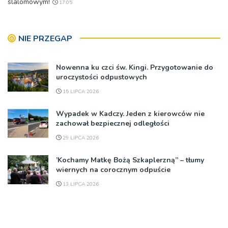
slalomowym!
17:05
NIE PRZEGAP
Nowenna ku czci św. Kingi. Przygotowanie do
uroczystości odpustowych
15 LIPCA 2026
Wypadek w Kadczy. Jeden z kierowców nie
zachował bezpiecznej odległości
29 LIPCA 2026
’Kochamy Matkę Bożą Szkaplerzną” – tłumy
wiernych na corocznym odpuście
13 LIPCA 2026