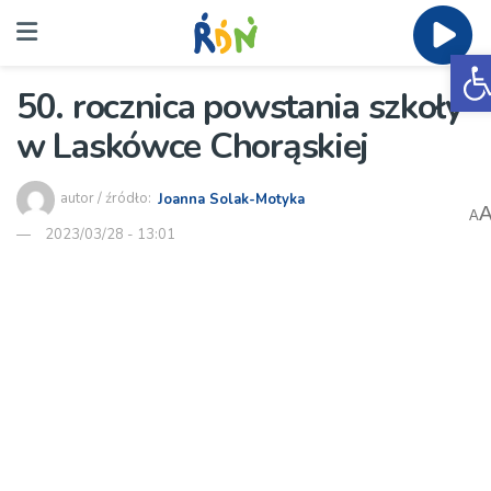
O
50. rocznica powstania szkoły
w Laskówce Chorąskiej
autor / źródło:
Joanna Solak-Motyka
A
2023/03/28 - 13:01