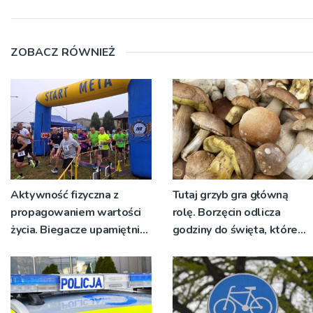
ZOBACZ RÓWNIEŻ
Aktywność fizyczna z
Tutaj grzyb gra główną
propagowaniem wartości
rolę. Borzęcin odlicza
życia. Biegacze upamiętnili
godziny do święta, które
św. Maksymiliana Kolbego
wyrosło na tradycji
pokoleń