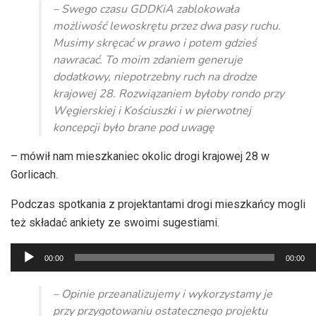
dźwiękowych
– Swego czasu GDDKiA zablokowała
możliwość lewoskrętu przez dwa pasy ruchu.
Musimy skręcać w prawo i potem gdzieś
nawracać. To moim zdaniem generuje
dodatkowy, niepotrzebny ruch na drodze
krajowej 28. Rozwiązaniem byłoby rondo przy
Węgierskiej i Kościuszki i w pierwotnej
koncepcji było brane pod uwagę
– mówił nam mieszkaniec okolic drogi krajowej 28 w
Gorlicach.
Podczas spotkania z projektantami drogi mieszkańcy mogli
też składać ankiety ze swoimi sugestiami.
Odtwarzacz
00:00
00:00
plików
dźwiękowych
– Opinie przeanalizujemy i wykorzystamy je
przy przygotowaniu ostatecznego projektu