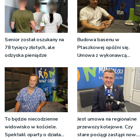
Senior został oszukany na
Budowa basenu w
78 tysięcy złotych, ale
Ptaszkowej opóźni się.
odzyska pieniądze
Umowa z wykonawcą
wyłonionym w przetargu
nie zostanie podpisana
To będzie niecodzienne
Jest umowa na regionalne
widowisko w kościele.
przewozy kolejowe. Czy
Spektakl oparty o działa
stare pociągi zastąpi nowy