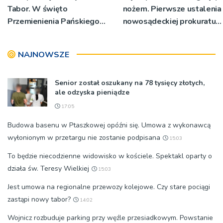
Tabor. W święto
nożem. Pierwsze ustalenia
Przemienienia Pańskiego
nowosądeckiej prokuratury
bp Jeż przypominał o
w tej sprawie
znaczeniu Sakramentów
NAJNOWSZE
[ZDJĘCIA]
Senior został oszukany na 78 tysięcy złotych,
ale odzyska pieniądze
17:05
Budowa basenu w Ptaszkowej opóźni się. Umowa z wykonawcą
wyłonionym w przetargu nie zostanie podpisana
15:03
To będzie niecodzienne widowisko w kościele. Spektakl oparty o
działa św. Teresy Wielkiej
15:03
Jest umowa na regionalne przewozy kolejowe. Czy stare pociągi
zastąpi nowy tabor?
14:02
Wojnicz rozbuduje parking przy węźle przesiadkowym. Powstanie