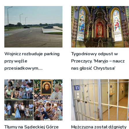
św. Teresy Wielkiej
tabor?
Wojnicz rozbuduje parking
Tygodniowy odpust w
przy węźle
Przeczycy. 'Maryjo – naucz
przesiadkowym.
nas głosić Chrystusa’
Powstanie ponad 60
miejsc
Tłumy na Sądeckiej Górze
Mężczyzna został dźgnięty