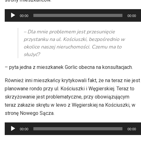
Odtwarzacz
00:00
00:00
plików
dźwiękowych
– Dla mnie problemem jest przesunięcie
przystanku na ul. Kościuszki, bezpośrednio w
okolice naszej nieruchomości. Czemu ma to
służyć?
– pyta jedna z mieszkanek Gorlic obecna na konsultacjach.
Również inni mieszkańcy krytykowali fakt, że na teraz nie jest
planowane rondo przy ul. Kościuszki i Węgierskiej. Teraz to
skrzyżowanie jest problematyczne, przy obowiązującym
teraz zakazie skrętu w lewo z Węgierskiej na Kościuszki, w
stronę Nowego Sącza.
Odtwarzacz
00:00
00:00
plików