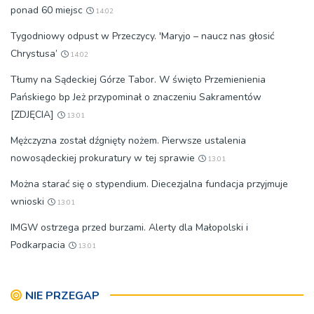
ponad 60 miejsc
14:02
Tygodniowy odpust w Przeczycy. 'Maryjo – naucz nas głosić
Chrystusa’
14:02
Tłumy na Sądeckiej Górze Tabor. W święto Przemienienia
Pańskiego bp Jeż przypominał o znaczeniu Sakramentów
[ZDJĘCIA]
13:01
Mężczyzna został dźgnięty nożem. Pierwsze ustalenia
nowosądeckiej prokuratury w tej sprawie
13:01
Można starać się o stypendium. Diecezjalna fundacja przyjmuje
wnioski
13:01
IMGW ostrzega przed burzami. Alerty dla Małopolski i
Podkarpacia
13:01
NIE PRZEGAP