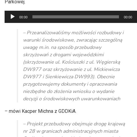
Parkowej.
Odtwarzacz
00:00
00:00
plików
dźwiękowych
– Przeanalizowaliśmy możliwości rozbudowy i
warunki środowiskowe, zwracając szczególną
uwagę m.in. na sposób przebudowy
skrzyżowań z drogami wojewódzkimi
(skrzyżowanie ul. Kościuszki z ul. Węgierską
DW977 oraz skrzyżowanie z ul. Mickiewicza
DW977 i Sienkiewicza DW993). Obecnie
przygotowujemy dokumenty i opracowania
niezbędne do złożenia wniosku o wydanie
decyzji o środowiskowych uwarunkowaniach
– mówi Kacper Michna z GDDKiA.
– Projekt przebudowy obejmuje drogę krajową
nr 28 w granicach administracyjnych miasta