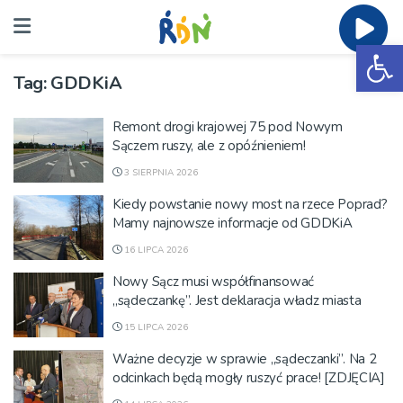
Ot
Tag:
GDDKiA
Remont drogi krajowej 75 pod Nowym
Sączem ruszy, ale z opóźnieniem!
3 SIERPNIA 2026
Kiedy powstanie nowy most na rzece Poprad?
Mamy najnowsze informacje od GDDKiA
16 LIPCA 2026
Nowy Sącz musi współfinansować
„sądeczankę”. Jest deklaracja władz miasta
15 LIPCA 2026
Ważne decyzje w sprawie „sądeczanki”. Na 2
odcinkach będą mogły ruszyć prace! [ZDJĘCIA]