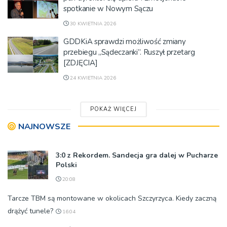
spotkanie w Nowym Sączu
30 KWIETNIA 2026
GDDKiA sprawdzi możliwość zmiany
przebiegu „Sądeczanki”. Ruszył przetarg
[ZDJĘCIA]
24 KWIETNIA 2026
POKAŻ WIĘCEJ
NAJNOWSZE
3:0 z Rekordem. Sandecja gra dalej w Pucharze
Polski
20:08
Tarcze TBM są montowane w okolicach Szczyrzyca. Kiedy zaczną
drążyć tunele?
16:04