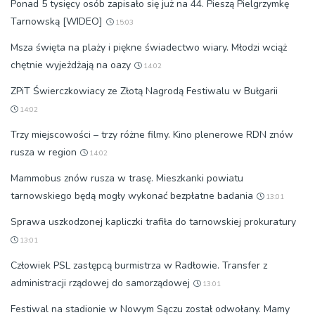
Ponad 5 tysięcy osób zapisało się już na 44. Pieszą Pielgrzymkę
Tarnowską [WIDEO]
15:03
Msza święta na plaży i piękne świadectwo wiary. Młodzi wciąż
chętnie wyjeżdżają na oazy
14:02
ZPiT Świerczkowiacy ze Złotą Nagrodą Festiwalu w Bułgarii
14:02
Trzy miejscowości – trzy różne filmy. Kino plenerowe RDN znów
rusza w region
14:02
Mammobus znów rusza w trasę. Mieszkanki powiatu
tarnowskiego będą mogły wykonać bezpłatne badania
13:01
Sprawa uszkodzonej kapliczki trafiła do tarnowskiej prokuratury
13:01
Człowiek PSL zastępcą burmistrza w Radłowie. Transfer z
administracji rządowej do samorządowej
13:01
Festiwal na stadionie w Nowym Sączu został odwołany. Mamy