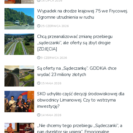
14 LIPCA 2026
Wypadek na drodze krajowej 75 we Frycowej.
Ogromne utrudnienia w ruchu
25 CZERWCA 2026
Chcą przeanalizować zmianę przebiegu
„sądeczanki”, ale oferty są zbyt drogie
[ZDJĘCIA]
9 CZERWCA 2026
Są oferty na „Sądeczankę”. GDDKiA chce
wydać 23 miliony złotych
15 MAJA 2026
SKO uchyliło część decyzji środowiskowej dla
obwodnicy Limanowej. Czy to wstrzyma
inwestycję?
14 MAJA 2026
„Nie chcemy tego przebiegu „Sądeczanki”, a
pan dyrektor się upiera”. Emocjonalne