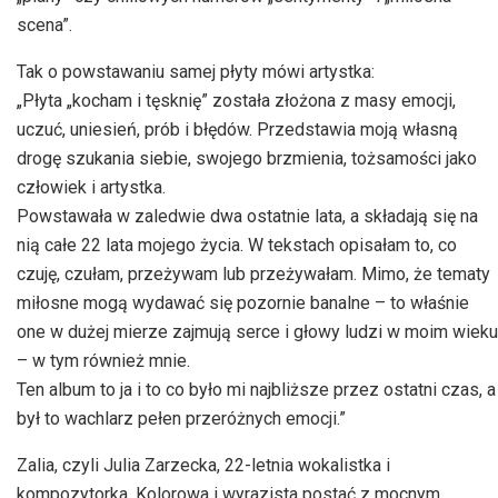
scena”.
Tak o powstawaniu samej płyty mówi artystka:
„Płyta „kocham i tęsknię” została złożona z masy emocji,
uczuć, uniesień, prób i błędów. Przedstawia moją własną
drogę szukania siebie, swojego brzmienia, tożsamości jako
człowiek i artystka.
Powstawała w zaledwie dwa ostatnie lata, a składają się na
nią całe 22 lata mojego życia. W tekstach opisałam to, co
czuję, czułam, przeżywam lub przeżywałam. Mimo, że tematy
miłosne mogą wydawać się pozornie banalne – to właśnie
one w dużej mierze zajmują serce i głowy ludzi w moim wieku
– w tym również mnie.
Ten album to ja i to co było mi najbliższe przez ostatni czas, a
był to wachlarz pełen przeróżnych emocji.”
Zalia, czyli Julia Zarzecka, 22-letnia wokalistka i
kompozytorka. Kolorowa i wyrazista postać z mocnym