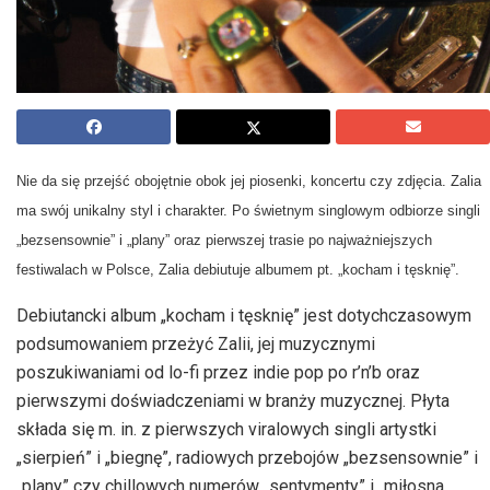
Nie da się przejść obojętnie obok jej piosenki, koncertu czy zdjęcia. Zalia
ma swój unikalny styl i charakter. Po świetnym singlowym odbiorze singli
„bezsensownie” i „plany” oraz pierwszej trasie po najważniejszych
festiwalach w Polsce, Zalia debiutuje albumem pt. „kocham i tęsknię”.
Debiutancki album „kocham i tęsknię” jest dotychczasowym
podsumowaniem przeżyć Zalii, jej muzycznymi
poszukiwaniami od lo-fi przez indie pop po r’n’b oraz
pierwszymi doświadczeniami w branży muzycznej. Płyta
składa się m. in. z pierwszych viralowych singli artystki
„sierpień” i „biegnę”, radiowych przebojów „bezsensownie” i
„plany” czy chillowych numerów „sentymenty” i „miłosna