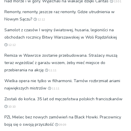
Nad morze i w góry. Wyjechali na wakacje dzięki Caritas
13:01
Remonty, remonty, jeszcze raz remonty. Gdzie utrudnienia w
Nowym Sączu?
12:12
Samolot z czasów I wojny światowej, husaria, legioniści na
obchodach rocznicy Bitwy Warszawskiej w Woli Rzędzińskiej
12:12
Remiza w Wawrzce zostanie przebudowana. Strażacy muszą
teraz wyjeżdżać z garażu wozem, żeby mieć miejsce do
przebierania na akcję
11:11
Wielka opera nie tylko w filharmonii. Tarnów rozbrzmiał ariami
największych mistrzów
11:11
Zostali do końca. 35 lat od męczeństwa polskich franciszkanów
10:10
PZL Mielec bez nowych zamówień na Black Howki. Pracownicy
boją się o swoją przyszłość
09:09