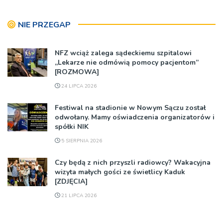
NIE PRZEGAP
NFZ wciąż zalega sądeckiemu szpitalowi
„Lekarze nie odmówią pomocy pacjentom”
[ROZMOWA]
24 LIPCA 2026
Festiwal na stadionie w Nowym Sączu został
odwołany. Mamy oświadczenia organizatorów i
spółki NIK
5 SIERPNIA 2026
Czy będą z nich przyszli radiowcy? Wakacyjna
wizyta małych gości ze świetlicy Kaduk
[ZDJĘCIA]
21 LIPCA 2026