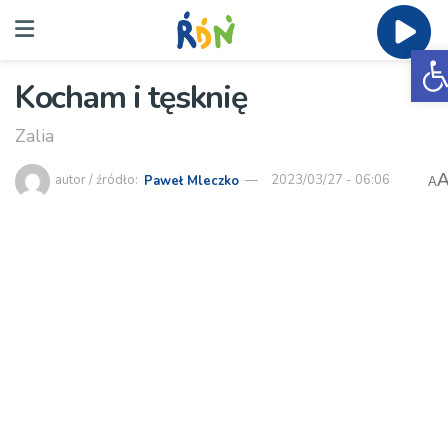
O
Kocham i tęsknię
Zalia
autor / źródło:
Paweł Mleczko
2023/03/27 - 06:06
A