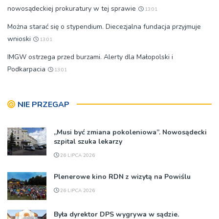
nowosądeckiej prokuratury w tej sprawie
13:01
Można starać się o stypendium. Diecezjalna fundacja przyjmuje
wnioski
13:01
IMGW ostrzega przed burzami. Alerty dla Małopolski i
Podkarpacia
13:01
NIE PRZEGAP
„Musi być zmiana pokoleniowa”. Nowosądecki
szpital szuka lekarzy
26 LIPCA 2026
Plenerowe kino RDN z wizytą na Powiślu
26 LIPCA 2026
Była dyrektor DPS wygrywa w sądzie.