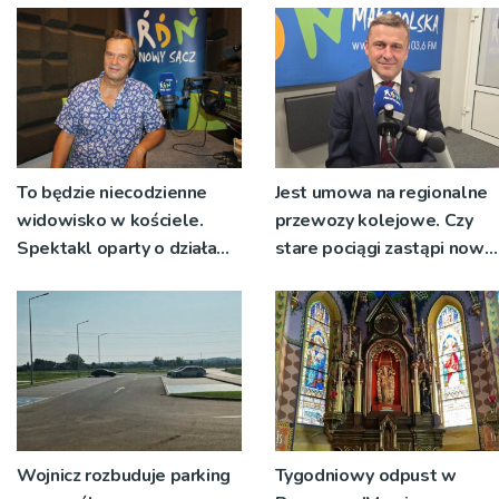
nie zostanie podpisana
To będzie niecodzienne
Jest umowa na regionalne
widowisko w kościele.
przewozy kolejowe. Czy
Spektakl oparty o działa
stare pociągi zastąpi nowy
św. Teresy Wielkiej
tabor?
Wojnicz rozbuduje parking
Tygodniowy odpust w