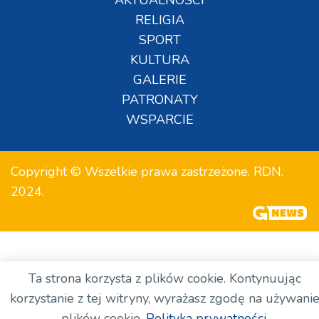
AKTUALNOŚCI
RELIGIA
SPORT
KULTURA
GALERIE
PATRONATY
WSPARCIE
Copyright © Wszelkie prawa zastrzeżone. RDN.
2024.
Ta strona korzysta z plików cookie. Kontynuując
korzystanie z tej witryny, wyrażasz zgodę na używani
plików cookie.
Polityka prywatności.