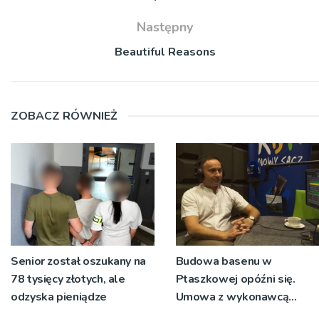
Następny
Beautiful Reasons
ZOBACZ RÓWNIEŻ
Senior został oszukany na
Budowa basenu w
78 tysięcy złotych, ale
Ptaszkowej opóźni się.
odzyska pieniądze
Umowa z wykonawcą
wyłonionym w przetargu