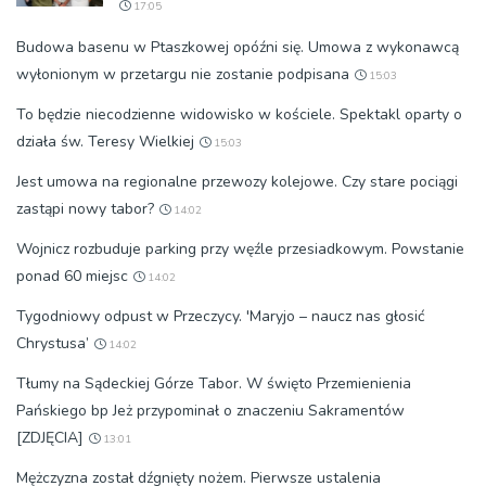
17:05
Budowa basenu w Ptaszkowej opóźni się. Umowa z wykonawcą
wyłonionym w przetargu nie zostanie podpisana
15:03
To będzie niecodzienne widowisko w kościele. Spektakl oparty o
działa św. Teresy Wielkiej
15:03
Jest umowa na regionalne przewozy kolejowe. Czy stare pociągi
zastąpi nowy tabor?
14:02
Wojnicz rozbuduje parking przy węźle przesiadkowym. Powstanie
ponad 60 miejsc
14:02
Tygodniowy odpust w Przeczycy. 'Maryjo – naucz nas głosić
Chrystusa’
14:02
Tłumy na Sądeckiej Górze Tabor. W święto Przemienienia
Pańskiego bp Jeż przypominał o znaczeniu Sakramentów
[ZDJĘCIA]
13:01
Mężczyzna został dźgnięty nożem. Pierwsze ustalenia