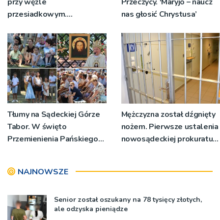
przy węźle
Przeczycy. 'Maryjo – naucz
przesiadkowym.
nas głosić Chrystusa’
Powstanie ponad 60
miejsc
Tłumy na Sądeckiej Górze
Mężczyzna został dźgnięty
Tabor. W święto
nożem. Pierwsze ustalenia
Przemienienia Pańskiego
nowosądeckiej prokuratury
bp Jeż przypominał o
w tej sprawie
znaczeniu Sakramentów
NAJNOWSZE
[ZDJĘCIA]
Senior został oszukany na 78 tysięcy złotych,
ale odzyska pieniądze