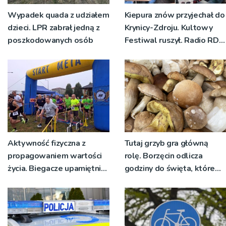
Wypadek quada z udziałem
Kiepura znów przyjechał do
dzieci. LPR zabrał jedną z
Krynicy-Zdroju. Kultowy
poszkodowanych osób
Festiwal ruszył. Radio RDN
nadawało program na
żywo [ZDJĘCIA]
Aktywność fizyczna z
Tutaj grzyb gra główną
propagowaniem wartości
rolę. Borzęcin odlicza
życia. Biegacze upamiętnili
godziny do święta, które
św. Maksymiliana Kolbego
wyrosło na tradycji
pokoleń