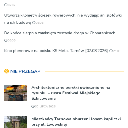
07:07
Utworzą kilometry ścieżek rowerowych, nie wydając ani złotówki
na ich budowę
06:06
Do końca sierpnia zamknięta zostanie droga w Chomranicach
05:05
Kino plenerowe na boisku KS Metal Tarnów [07.08.2026]
21:09
NIE PRZEGAP
Architektoniczne perełki uwiecznione na
rysunku – rusza Festiwal Miejskiego
Szkicowania
30 LIPCA 2026
Mieszkańcy Tarnowa oburzeni losem kapliczki
przy ul. Lwowskiej