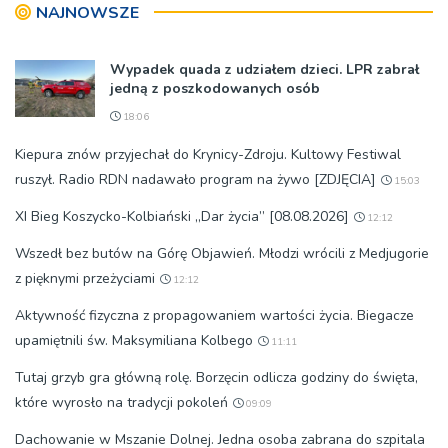
NAJNOWSZE
Wypadek quada z udziałem dzieci. LPR zabrał
jedną z poszkodowanych osób
18:06
Kiepura znów przyjechał do Krynicy-Zdroju. Kultowy Festiwal
ruszył. Radio RDN nadawało program na żywo [ZDJĘCIA]
15:03
XI Bieg Koszycko-Kolbiański „Dar życia” [08.08.2026]
12:12
Wszedł bez butów na Górę Objawień. Młodzi wrócili z Medjugorie
z pięknymi przeżyciami
12:12
Aktywność fizyczna z propagowaniem wartości życia. Biegacze
upamiętnili św. Maksymiliana Kolbego
11:11
Tutaj grzyb gra główną rolę. Borzęcin odlicza godziny do święta,
które wyrosło na tradycji pokoleń
09:09
Dachowanie w Mszanie Dolnej. Jedna osoba zabrana do szpitala