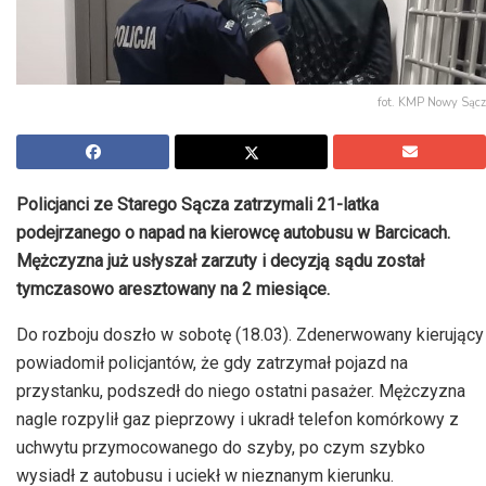
fot. KMP Nowy Sącz
Policjanci ze Starego Sącza zatrzymali 21-latka
podejrzanego o napad na kierowcę autobusu w Barcicach.
Mężczyzna już usłyszał zarzuty i decyzją sądu został
tymczasowo aresztowany na 2 miesiące.
Do rozboju doszło w sobotę (18.03). Zdenerwowany kierujący
powiadomił policjantów, że gdy zatrzymał pojazd na
przystanku, podszedł do niego ostatni pasażer. Mężczyzna
nagle rozpylił gaz pieprzowy i ukradł telefon komórkowy z
uchwytu przymocowanego do szyby, po czym szybko
wysiadł z autobusu i uciekł w nieznanym kierunku.