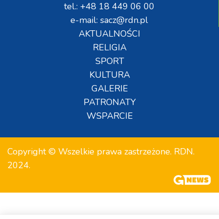
tel.: +48 18 449 06 00
e-mail: sacz@rdn.pl
AKTUALNOŚCI
RELIGIA
SPORT
KULTURA
GALERIE
PATRONATY
WSPARCIE
Copyright © Wszelkie prawa zastrzeżone. RDN.
2024.