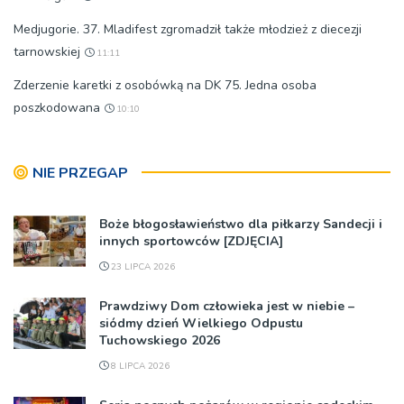
Medjugorie. 37. Mladifest zgromadził także młodzież z diecezji
tarnowskiej
11:11
Zderzenie karetki z osobówką na DK 75. Jedna osoba
poszkodowana
10:10
NIE PRZEGAP
Boże błogosławieństwo dla piłkarzy Sandecji i
innych sportowców [ZDJĘCIA]
23 LIPCA 2026
Prawdziwy Dom człowieka jest w niebie –
siódmy dzień Wielkiego Odpustu
Tuchowskiego 2026
8 LIPCA 2026