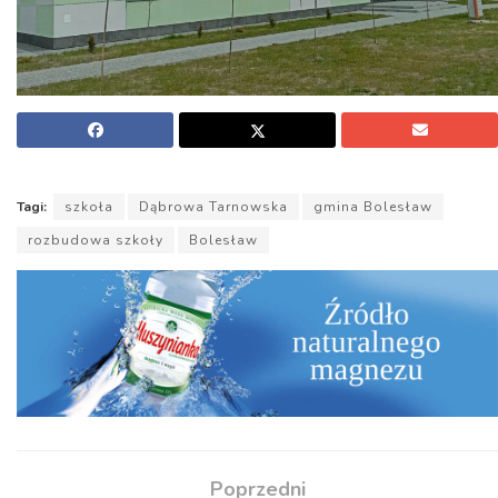
Tagi:
szkoła
Dąbrowa Tarnowska
gmina Bolesław
rozbudowa szkoły
Bolesław
Poprzedni