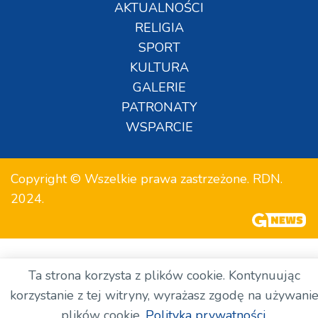
AKTUALNOŚCI
RELIGIA
SPORT
KULTURA
GALERIE
PATRONATY
WSPARCIE
Copyright © Wszelkie prawa zastrzeżone. RDN.
2024.
Ta strona korzysta z plików cookie. Kontynuując
korzystanie z tej witryny, wyrażasz zgodę na używani
plików cookie.
Polityka prywatności.