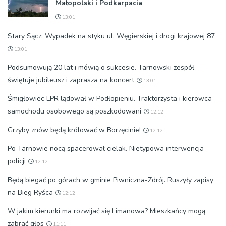
Małopolski i Podkarpacia
13:01
Stary Sącz: Wypadek na styku ul. Węgierskiej i drogi krajowej 87
13:01
Podsumowują 20 lat i mówią o sukcesie. Tarnowski zespół
świętuje jubileusz i zaprasza na koncert
13:01
Śmigłowiec LPR lądował w Podłopieniu. Traktorzysta i kierowca
samochodu osobowego są poszkodowani
12:12
Grzyby znów będą królować w Borzęcinie!
12:12
Po Tarnowie nocą spacerował cielak. Nietypowa interwencja
policji
12:12
Będą biegać po górach w gminie Piwniczna-Zdrój. Ruszyły zapisy
na Bieg Ryśca
12:12
W jakim kierunki ma rozwijać się Limanowa? Mieszkańcy mogą
zabrać głos
11:11